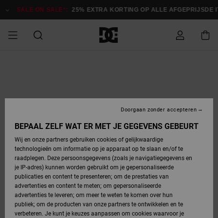
Ga
naar
SALE ON SALE*:
25% EXTRA KORTING OP ALLE AFGEPRIJSDE 
Productinformatie
SALE ON SALE
HEREN SALE
ESSENTIALS
ESSENTIALS
ESSENTIALS
SKATESHOP
SNOWBOARDSHOP
Toegang tot
Schoenen
Schoenen
Sale schoenen
Stag
Astrix
Nieuwe
Nieuwe
Petten &
Chelsea
Pixie
Nieuwe
Snowboardjassen
Court Graffik
Nieuwe
Nieuwe
Petten &
Skateschoenen
Team
Snowboardjassen
Snowboardschoene
Boots
mijn bestelling
Collectie
Collectie
hoeden
Collectie
Collectie
Collectie
hoeden
HEREN
DAMES SALE
HIGHLIGHTS
HIGHLIGHTS
SCHOENEN
GEMEENSCHAP
DAMES
Kleding
Snow
Kleding
Court Graffik
Ducati
Court Graffik
Astrix
Snowboardbroeken
Pure
Alles
Snowboardbroeken
Snowboardjassen
Snowboardjassen
Levering
SNOWBOARDSHOP
Skateschoenen
Sweatshirts
Mutsen
Sneakers
Skate
T-Shirts
Mutsen
weergeven
Doorgaan zonder accepteren
DAMES
KINDEREN
SCHOENEN
SCHOENEN
KLEDING
Accessoires
Sale
Lynx
DC Command
View All
DC Command
Alles
Stag
Snowboardschoene
Snowboardbroeken
Snowboardbroeken
BEPAAL ZELF WAT ER MET JE GEGEVENS GEBEURT
Retouren
SALE
KINDEREN
accessoires
Sneakers
T-Shirts
Tassen &
Skate
weergeven
Baby schoenen
Hoodies &
Tassen &
Wij en onze partners gebruiken cookies of gelijkwaardige
SNOWBOARDSHOP
rugzakken
sweatshirts
rugzakken
technologieën om informatie op je apparaat op te slaan en/of te
KINDEREN
KLEDING
KLEDING
ACCESSOIRES
SNOW
Pure
Manteca
Manteca
Winterlaarzen
Accessoires
Mutsen
raadplegen. Deze persoonsgegevens (zoals je navigatiegegevens en
Betaling
Sale snow-
Slippers
Overhemden
Slippers
Sneakers
je IP-adres) kunnen worden gebruikt om je gepersonaliseerde
artikelen
Alles
Jasjes &
Alles
publicaties en content te presenteren; om de prestaties van
SKATE
ACCESSOIRES
T-Shirts
Net
Construct
Best Sellers
Polair fleeces
Alles
Alles
weergeven
jassen
weergeven
advertenties en content te meten; om gepersonaliseerde
Giftcard
Winterlaarzen
Jeans
Snowboardschoene
Alles
& softshells
weergeven
weergeven
advertenties te leveren; om meer te weten te komen over hun
Jasjes &
weergeven
publiek; om de producten van onze partners te ontwikkelen en te
COURT
Jasjes &
Alles
Ascend
jassen
Overhemden
verbeteren. Je kunt je keuzes aanpassen om cookies waarvoor je
Quiksilver
GRAFFIK
jassen
weergeven
Snowboardschoene
Jasjes &
Unisex
Mutsen