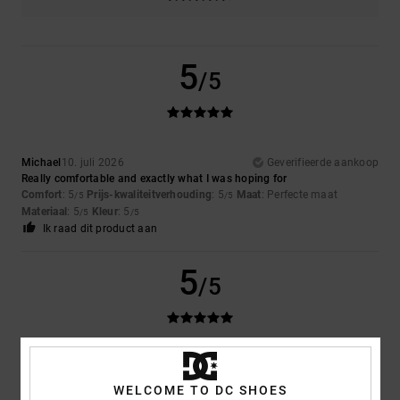
5
/5
Michael
10. juli 2026
Geverifieerde aankoop
Really comfortable and exactly what I was hoping for
Comfort
: 5
Prijs-kwaliteitverhouding
: 5
Maat
: Perfecte maat
/5
/5
Materiaal
: 5
Kleur
: 5
/5
/5
Ik raad dit product aan
5
/5
Sharon
10. juli 2026
Geverifieerde aankoop
My son loves them
WELCOME TO DC SHOES
Comfort
: 5
Prijs-kwaliteitverhouding
: 5
Maat
: Perfecte maat