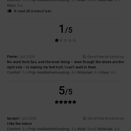
/5
/5
/5
Kleur
: 5
/5
Ik raad dit product aan
1
/5
Pierre
6. juli 2026
Geverifieerde aankoop
No word from Sav, and the inner lining – even though the shoes are the
right size – is making my feet hurt; I can’t walk in them
Comfort
: 1
Prijs-kwaliteitverhouding
: 4
Materiaal
: 4
Kleur
: 4
/5
/5
/5
/5
5
/5
Iacopo
5. juli 2026
Geverifieerde aankoop
I like the colour
Comfort
: 5
Prijs-kwaliteitverhouding
: 4
Maat
: Groot
Materiaal
: 4
/5
/5
/5