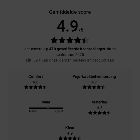
Gemiddelde score
4.9
/5
gebaseerd op
470 geverifieerde beoordelingen
sinds
september 2025
89% van onze klanten bevelen dit product aan
Comfort
Prijs-kwaliteitverhouding
4.8
4.7
Maat
Materiaal
4.8
Te klein
Te groot
Kleur
4.9