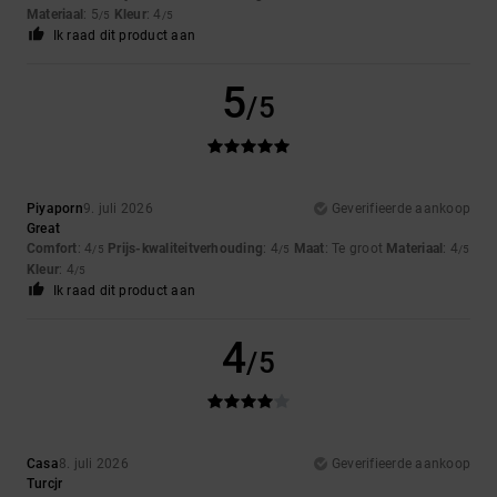
Materiaal
: 5
Kleur
: 4
/5
/5
Ik raad dit product aan
5
/5
Piyaporn
9. juli 2026
Geverifieerde aankoop
Great
Comfort
: 4
Prijs-kwaliteitverhouding
: 4
Maat
: Te groot
Materiaal
: 4
/5
/5
/5
Kleur
: 4
/5
Ik raad dit product aan
4
/5
Casa
8. juli 2026
Geverifieerde aankoop
Turcjr