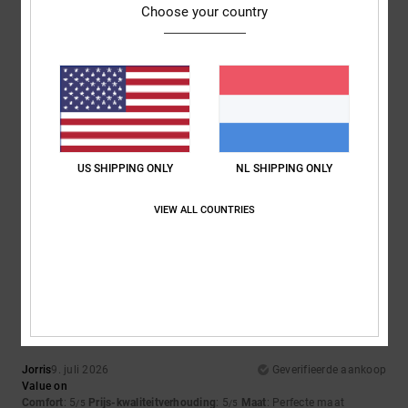
/5
/5
Choose your country
Materiaal
: 5
Kleur
: 5
/5
/5
5
/5
Roxana
9. juli 2026
Geverifieerde aankoop
US SHIPPING ONLY
NL SHIPPING ONLY
Very good price
Comfort
: 4
Prijs-kwaliteitverhouding
: 5
Maat
: Perfecte maat
/5
/5
VIEW ALL COUNTRIES
Materiaal
: 4
Kleur
: 5
/5
/5
Ik raad dit product aan
5
/5
Jorris
9. juli 2026
Geverifieerde aankoop
Value on
Comfort
: 5
Prijs-kwaliteitverhouding
: 5
Maat
: Perfecte maat
/5
/5