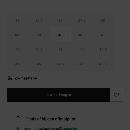
36
36.5
37
37.5
38
38.5
39
40
40.5
41
42
42.5
43
44
44.5
45
46
46.5
47
48.5
Zie maattabel
In winkelwagen
Thuis of bij een afhaalpunt
Levering gepland vanaf
8 augustus