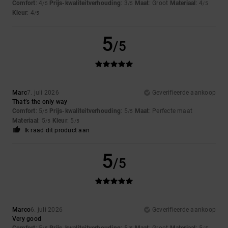
Comfort
: 4
Prijs-kwaliteitverhouding
: 3
Maat
: Groot
Materiaal
: 4
/5
/5
/5
Kleur
: 4
/5
5
/5
Marc
7. juli 2026
Geverifieerde aankoop
That’s the only way
Comfort
: 5
Prijs-kwaliteitverhouding
: 5
Maat
: Perfecte maat
/5
/5
Materiaal
: 5
Kleur
: 5
/5
/5
Ik raad dit product aan
5
/5
Marco
6. juli 2026
Geverifieerde aankoop
Very good
Comfort
: 5
Prijs-kwaliteitverhouding
: 5
Maat
: Groot
Materiaal
: 5