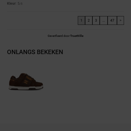
Kleur
: 5
/5
1
2
3
...
47
>
Geverifieerd door
TrustVille
ONLANGS BEKEKEN