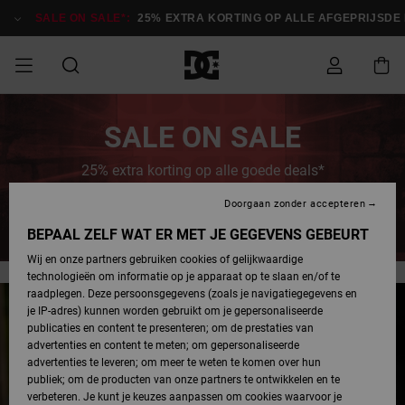
Meteen
naar
SALE ON SALE*:
25% EXTRA KORTING OP ALLE AFGEPRIJSDE 
de
inhoud
SALE ON SALE
HEREN SALE
ESSENTIALS
ESSENTIALS
ESSENTIALS
SKATESHOP
SNOWBOARDSHOP
Toegang tot
Schoenen
Schoenen
Sale schoenen
Stag
Astrix
Nieuwe
Nieuwe
Petten &
Chelsea
Pixie
Nieuwe
Snowboardjassen
Court Graffik
Nieuwe
Nieuwe
Petten &
Skateschoenen
Team
Snowboardjassen
Snowboardschoene
Boots
SALE ON SALE
mijn bestelling
Collectie
Collectie
hoeden
Collectie
Collectie
Collectie
hoeden
25% extra korting op alle goede deals*
HEREN
DAMES SALE
HIGHLIGHTS
HIGHLIGHTS
SCHOENEN
GEMEENSCHAP
DAMES
Kleding
Snow
Kleding
Court Graffik
Ducati
Court Graffik
Astrix
Snowboardbroeken
Pure
Alles
Snowboardbroeken
Snowboardjassen
Snowboardjassen
Levering
SNOWBOARDSHOP
Skateschoenen
Sweatshirts
Mutsen
Sneakers
Skate
T-Shirts
Mutsen
weergeven
Doorgaan zonder accepteren
Bespaar nu
DAMES
KINDEREN
SCHOENEN
SCHOENEN
KLEDING
Accessoires
Sale
Lynx
DC Command
View All
DC Command
Alles
Stag
Snowboardschoene
Snowboardbroeken
Snowboardbroeken
BEPAAL ZELF WAT ER MET JE GEGEVENS GEBEURT
Retouren
SALE
KINDEREN
accessoires
Sneakers
T-Shirts
Tassen &
Skate
weergeven
Baby schoenen
Hoodies &
Tassen &
Wij en onze partners gebruiken cookies of gelijkwaardige
SNOWBOARDSHOP
rugzakken
sweatshirts
rugzakken
technologieën om informatie op je apparaat op te slaan en/of te
KINDEREN
KLEDING
KLEDING
ACCESSOIRES
SNOW
Pure
Manteca
Manteca
Winterlaarzen
Accessoires
Mutsen
raadplegen. Deze persoonsgegevens (zoals je navigatiegegevens en
Betaling
Sale snow-
Slippers
Overhemden
Slippers
Sneakers
je IP-adres) kunnen worden gebruikt om je gepersonaliseerde
artikelen
Alles
Jasjes &
Alles
publicaties en content te presenteren; om de prestaties van
SKATE
ACCESSOIRES
T-Shirts
Net
Construct
Best Sellers
Polair fleeces
Alles
Alles
weergeven
jassen
weergeven
advertenties en content te meten; om gepersonaliseerde
Giftcard
Winterlaarzen
Jeans
Snowboardschoene
Alles
& softshells
weergeven
weergeven
advertenties te leveren; om meer te weten te komen over hun
Jasjes &
weergeven
publiek; om de producten van onze partners te ontwikkelen en te
COURT
Jasjes &
Alles
Ascend
jassen
Overhemden
verbeteren. Je kunt je keuzes aanpassen om cookies waarvoor je
Quiksilver
GRAFFIK
jassen
weergeven
Snowboardschoene
Jasjes &
Unisex
Mutsen