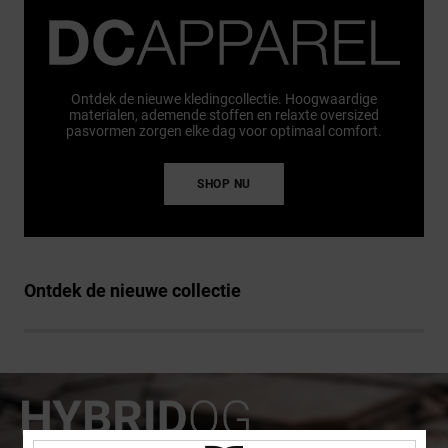
Ontdek de nieuwe kledingcollectie. Hoogwaardige
materialen, ademende stoffen en relaxte oversized
pasvormen zorgen elke dag voor optimaal comfort.
SHOP NU
Ontdek de nieuwe collectie