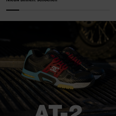
FAQ
Riemen &
bekijken
portemonnees