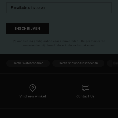
INSCHRIJVEN
(*) Aanbieding geldig online voor nieuwe leden - De gedetailleerde
voorwaarden zijn beschikbaar in de welkomst e-mail
Heren Skateschoenen
Heren Snowboardschoenen
Da
Vind een winkel
Contact Us