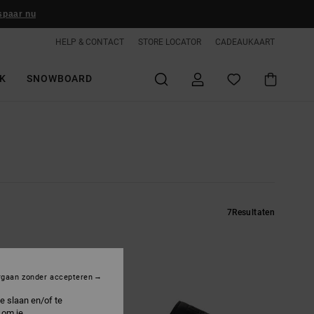
spaar nu
HELP & CONTACT
STORE LOCATOR
CADEAUKAART
K
SNOWBOARD
7
Resultaten
rgaan zonder accepteren
e slaan en/of te
 om je