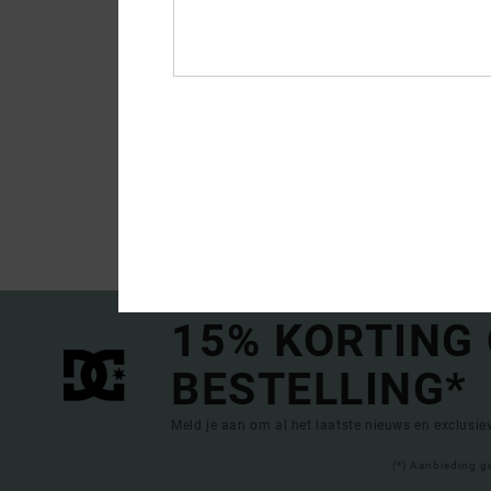
1
Spray
Heren Zwart Teenslip
€ 20,00
15% KORTING
BESTELLING*
Meld je aan om al het laatste nieuws en exclusi
(*) Aanbieding g