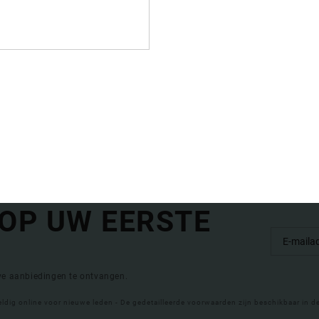
1
3
DC Slide
Spray Graffik
pers
Heren Zwart Slippers
Dames Zwart Bas
€ 29,00
40%
€ 20,00
€ 12,00
SALE
 OP UW EERSTE
eve aanbiedingen te ontvangen.
eldig online voor nieuwe leden - De gedetailleerde voorwaarden zijn beschikbaar in d