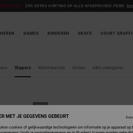
E ON SALE*:
25% EXTRA KORTING OP ALLE AFGEPRIJSDE ITEMS
Be
HEREN
DAMES
KINDEREN
SKATE
COURT GRAFFI
kers
Slippers
Winterlaarzen
Unisex
Alles weergeven
NIEUW
ER MET JE GEGEVENS GEBEURT
Doo
uiken cookies of gelijkwaardige technologieën om informatie op je apparaat op t
sgegevens (zoals je navigatiegegevens en je IP-adres) kunnen worden gebruikt