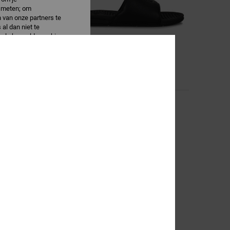
e meten; om
 van onze partners te
al dan niet te
oals bepaalde cookies
s accepteren
2
Bolsa
ers
Heren Zwart Slippers
€ 27,00