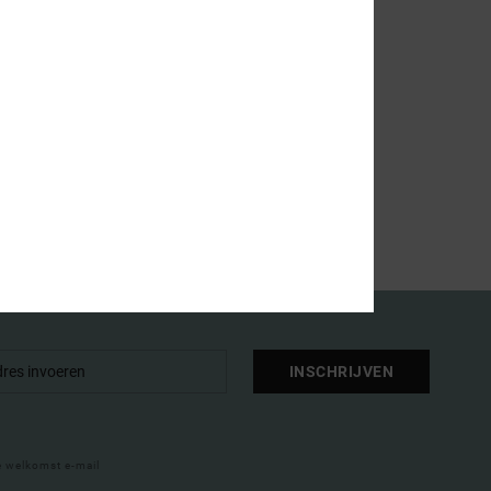
ic sandalen
INSCHRIJVEN
e welkomst e-mail