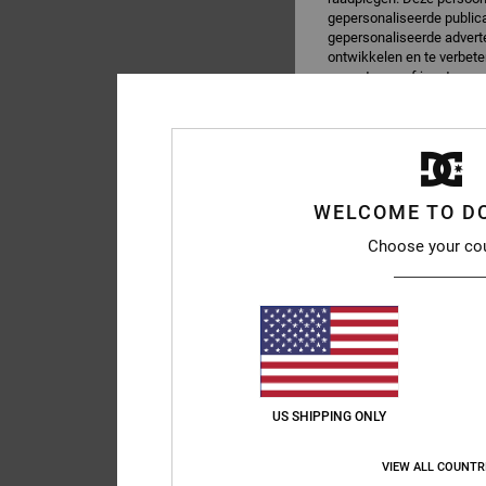
gepersonaliseerde publica
gepersonaliseerde adverte
ontwikkelen en te verbete
accepteren, of je ertege
voor publieksmeting). Ga
Cookie-inste
2
DC Liege
WELCOME TO D
Heren Zwart Slider S
Choose your co
€ 60,00
US SHIPPING ONLY
VIEW ALL COUNTR