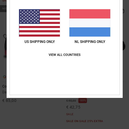
SALE ON SALE 25% EXTRA
SALE ON SALE 25% EXTRA
NIEUW
US SHIPPING ONLY
NL SHIPPING ONLY
VIEW ALL COUNTRIES
11
6
Court Graffik
DC Command
Dames Multi Leren schoenen
Dames Zwart Leren schoenen
€ 85,00
55%
€ 95,00
€ 42,75
SALE
SALE ON SALE 25% EXTRA