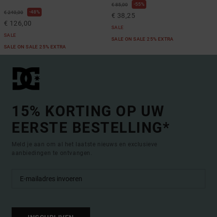
55%
€ 85,00
48%
€ 240,00
€ 38,25
€ 126,00
SALE
SALE
SALE ON SALE 25% EXTRA
SALE ON SALE 25% EXTRA
15% KORTING OP UW
EERSTE BESTELLING*
Meld je aan om al het laatste nieuws en exclusieve
aanbiedingen te ontvangen.