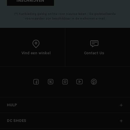
INSCHRIJVEN
(*) Aanbieding geldig online voor nieuwe leden - De gedetailleerde
voorwaarden zijn beschikbaar in de welkomst e-mail
Vind een winkel
Contact Us
HULP
DC SHOES