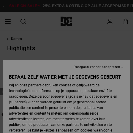
Overslaan
naar
 ON SALE*:
25% EXTRA KORTING OP ALLE AFGEPRIJSDE ITEMS
Bes
producten
raster
selectie
Dames
SALE ON SALE
HEREN SALE
ESSENTIALS
ESSENTIALS
ESSENTIALS
SKATESHOP
SNOWBOARDSHOP
Toegang tot
Schoenen
Schoenen
Sale schoenen
Stag
Astrix
Nieuwe
Nieuwe
Petten &
Chelsea
Pixie
Nieuwe
Snowboardjassen
Court Graffik
Nieuwe
Nieuwe
Petten &
Skateschoenen
Team
Snowboardjassen
Snowboardschoene
Boots
mijn bestelling
Collectie
Collectie
hoeden
Collectie
Collectie
Collectie
hoeden
Highlights
HEREN
DAMES SALE
HIGHLIGHTS
HIGHLIGHTS
SCHOENEN
GEMEENSCHAP
DAMES
Kleding
Snow
Kleding
Court Graffik
Ducati
Court Graffik
Astrix
Snowboardbroeken
Pure
Alles
Snowboardbroeken
Snowboardjassen
Snowboardjassen
Pixie
Astrix
DC Command
Manteca
Best Sellers
Levering
SNOWBOARDSHOP
Skateschoenen
Sweatshirts
Mutsen
Sneakers
Skate
T-Shirts
Mutsen
weergeven
Doorgaan zonder accepteren
DAMES
KINDEREN
SCHOENEN
SCHOENEN
KLEDING
Accessoires
Sale
Lynx
DC Command
View All
DC Command
Alles
Stag
Snowboardschoene
Snowboardbroeken
Snowboardbroeken
BEPAAL ZELF WAT ER MET JE GEGEVENS GEBEURT
Filteren en Sorteren
40
Resultaten
Retouren
SALE
KINDEREN
accessoires
Sneakers
T-Shirts
Tassen &
Skate
weergeven
Baby schoenen
Hoodies &
Tassen &
Wij en onze partners gebruiken cookies of gelijkwaardige
SNOWBOARDSHOP
rugzakken
sweatshirts
rugzakken
Overslaan
Ga
technologieën om informatie op je apparaat op te slaan en/of te
KINDEREN
KLEDING
KLEDING
ACCESSOIRES
SNOW
Pure
Manteca
Manteca
Winterlaarzen
Accessoires
Mutsen
NIEUW
NIEUW
naar
naar
zoekfiltercriteria
sorteren
raadplegen. Deze persoonsgegevens (zoals je navigatiegegevens en
Betaling
Sale snow-
Slippers
Overhemden
Slippers
Sneakers
op
je IP-adres) kunnen worden gebruikt om je gepersonaliseerde
artikelen
Alles
Jasjes &
Alles
publicaties en content te presenteren; om de prestaties van
SKATE
ACCESSOIRES
T-Shirts
Net
Construct
Best Sellers
Polair fleeces
Alles
Alles
weergeven
jassen
weergeven
advertenties en content te meten; om gepersonaliseerde
Giftcard
Winterlaarzen
Jeans
Snowboardschoene
Alles
& softshells
weergeven
weergeven
advertenties te leveren; om meer te weten te komen over hun
Jasjes &
weergeven
publiek; om de producten van onze partners te ontwikkelen en te
COURT
Jasjes &
Alles
Ascend
jassen
Overhemden
verbeteren. Je kunt je keuzes aanpassen om cookies waarvoor je
Quiksilver
GRAFFIK
jassen
weergeven
Snowboardschoene
Jasjes &
Unisex
Mutsen