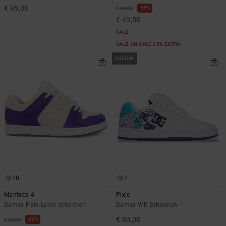
€ 95,00
55%
€ 90,00
€ 40,50
SALE
SALE ON SALE 25% EXTRA
NIEUW
10
1
Manteca 4
Pixie
Dames Pars Leren schoenen
Dames Wit Schoenen
€ 90,00
63%
€ 85,00