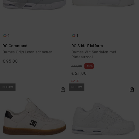
6
1
DC Command
DC Slide Platform
Dames Grijs Leren schoenen
Dames Wit Sandalen met
Plateauzool
€ 95,00
40%
€ 35,00
€ 21,00
SALE
NIEUW
NIEUW