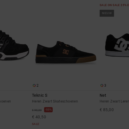
SALE ON SALE 25% 
NIEUW
2
3
Teknic S
Net
choenen
Heren Zwart Skateschoenen
Heren Zwart Lere
€ 85,00
55%
€ 90,00
€ 40,50
SALE