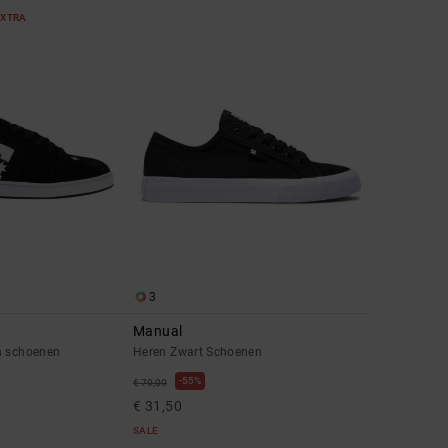
EXTRA
3
Manual
n schoenen
Heren Zwart Schoenen
55%
€ 70,00
€ 31,50
SALE