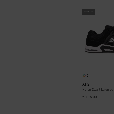
NIEUW
6
AT-2
Heren Zwart Leren s
€ 105,00