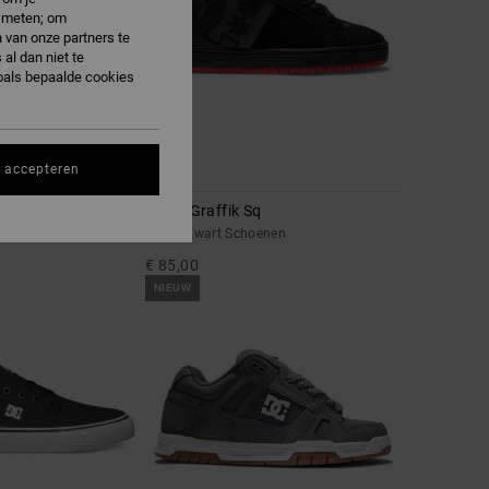
e meten; om
 van onze partners te
al dan niet te
oals bepaalde cookies
s accepteren
1
Court Graffik Sq
en schoenen
Heren Zwart Schoenen
€ 85,00
NIEUW