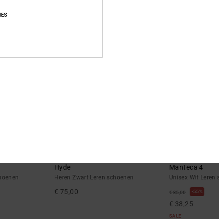
hoenen
Heren Grijs Leren schoenen
Unisex Zwart Ler
IES
€ 85,00
€ 90,00
NIEUW
3
26
Hyde
Manteca 4
choenen
Heren Zwart Leren schoenen
Unisex Wit Leren
€ 75,00
55%
€ 85,00
€ 38,25
SALE