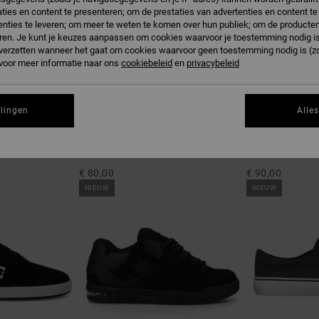
ties en content te presenteren; om de prestaties van advertenties en content t
nties te leveren; om meer te weten te komen over hun publiek; om de producten
ren. Je kunt je keuzes aanpassen om cookies waarvoor je toestemming nodig is 
n verzetten wanneer het gaat om cookies waarvoor geen toestemming nodig is (z
 voor meer informatie naar ons
cookiebeleid
en
privacybeleid
llingen
Alle
9
21
Central
Stag
choenen
Heren Zwart Leren schoenen
Unisex Zwart Ler
€ 80,00
€ 90,00
NIEUW
NIEUW