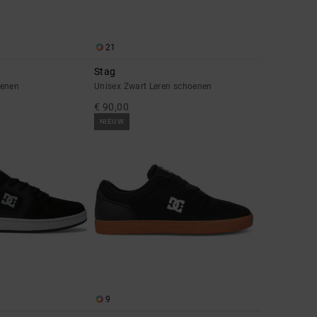
21
Stag
oenen
Unisex Zwart Leren schoenen
€ 90,00
NIEUW
9