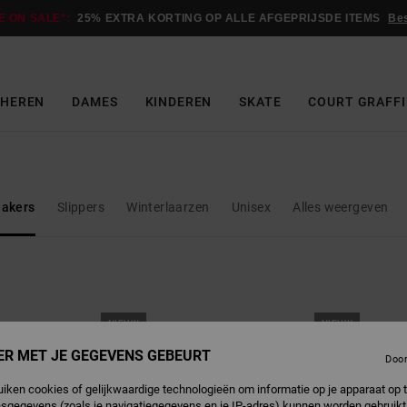
E ON SALE*:
25% EXTRA KORTING OP ALLE AFGEPRIJSDE ITEMS
Be
HEREN
DAMES
KINDEREN
SKATE
COURT GRAFFI
akers
Slippers
Winterlaarzen
Unisex
Alles weergeven
NIEUW
NIEUW
ER MET JE GEGEVENS GEBEURT
Doo
uiken cookies of gelijkwaardige technologieën om informatie op je apparaat op t
sgegevens (zoals je navigatiegegevens en je IP-adres) kunnen worden gebruikt