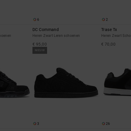
6
2
DC Command
Trase Tx
choenen
Heren Zwart Leren schoenen
Heren Zwart Sch
€ 95,00
€ 70,00
NIEUW
3
26