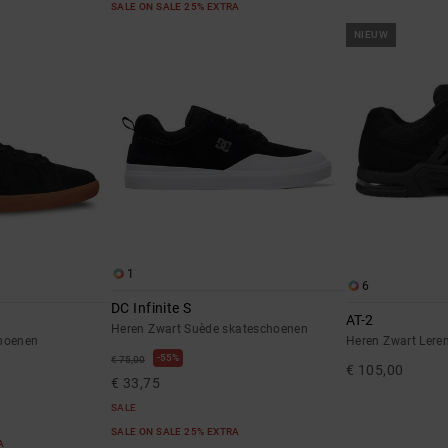
SALE ON SALE 25% EXTRA
NIEUW
1
6
DC Infinite S
AT-2
Heren Zwart Suède skateschoenen
choenen
Heren Zwart Lere
55%
€ 75,00
€ 105,00
€ 33,75
SALE
SALE ON SALE 25% EXTRA
RA