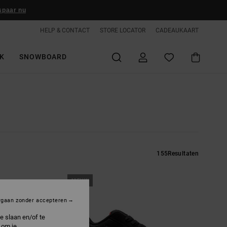
spaar nu
HELP & CONTACT
STORE LOCATOR
CADEAUKAART
K
SNOWBOARD
155
Resultaten
NIEUW
rgaan zonder accepteren
e slaan en/of te
 om je