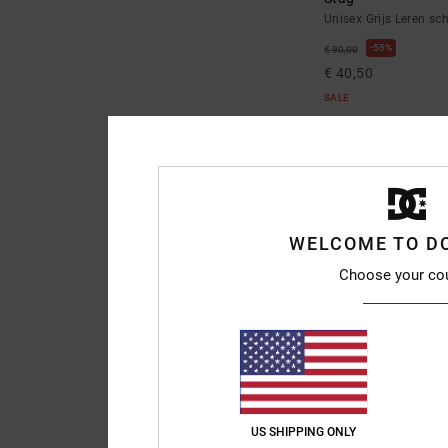
Unisex Grijs Leren s
55%
€ 90,00
€ 40,50
SALE
SALE ON SALE 25% EXT
NIEUW
WELCOME TO D
Choose your co
10
US SHIPPING ONLY
Court Graffik