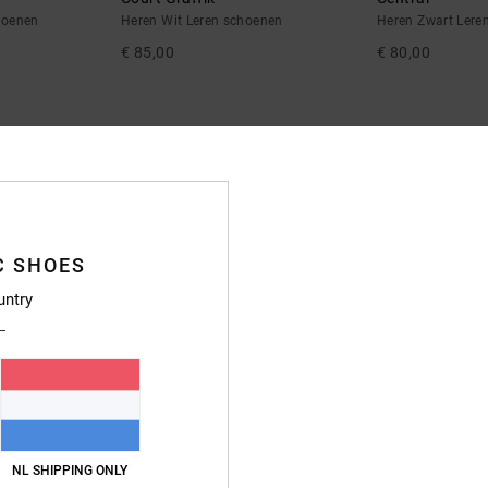
choenen
Heren Wit Leren schoenen
Heren Zwart Lere
€ 85,00
€ 80,00
RA
NIEUW
NIEUW
C SHOES
untry
10
10
NL SHIPPING ONLY
Court Graffik
Manteca 4 S