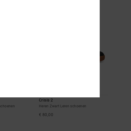
en Skateschoenen
Heren Zwart Leren schoenen
€ 85,00
NIEUW
9
Crisis 2
 schoenen
Heren Zwart Leren schoenen
€ 80,00