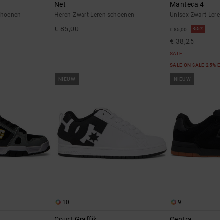
Net
Manteca 4
choenen
Heren Zwart Leren schoenen
Unisex Zwart Ler
€ 85,00
55%
€ 85,00
€ 38,25
SALE
SALE ON SALE 25% 
NIEUW
NIEUW
10
9
Court Graffik
Central