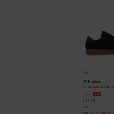
6
DC Pradoe
Heren Zwart Leren s
55%
€ 85,00
€ 38,25
SALE
SALE ON SALE 25% EXT