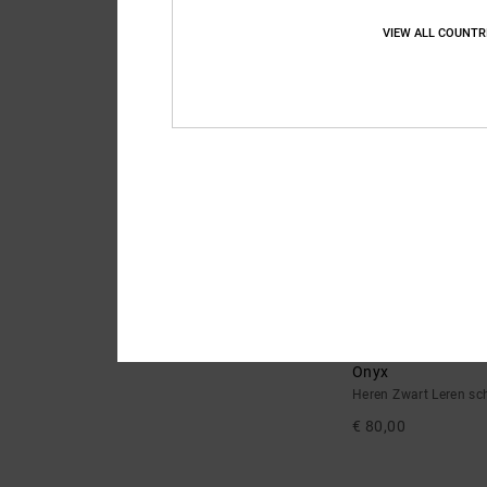
Heren Grijs Leren sc
VIEW ALL COUNTR
€ 85,00
NIEUW
7
Onyx
Heren Zwart Leren s
€ 80,00