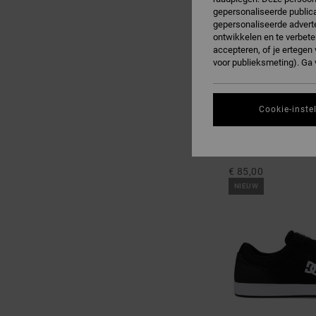
gepersonaliseerde publica
gepersonaliseerde adverte
ontwikkelen en te verbete
accepteren, of je ertege
voor publieksmeting). Ga
Cookie-inste
10
Court Graffik
Heren Zwart Leren s
€ 85,00
NIEUW