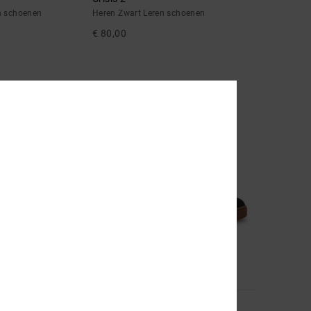
n schoenen
Heren Zwart Leren schoenen
€ 80,00
NIEUW
10
Court Graffik