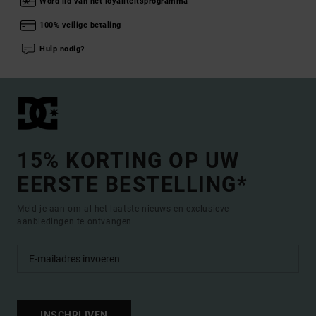
Word lid van het loyaliteitsprogramma
100% veilige betaling
Hulp nodig?
15% KORTING OP UW
EERSTE BESTELLING*
Meld je aan om al het laatste nieuws en exclusieve
aanbiedingen te ontvangen.
INSCHRIJVEN