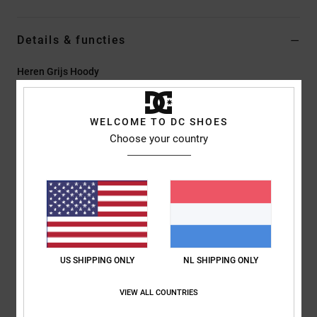
Details & functies
Heren Grijs Hoody
Stijl
ADYSF03128
Kleurcode
scvw
WELCOME TO DC SHOES
Kenmerken
Choose your country
Collectie:
Capsule-collectie
Stof:
Fleece van zwaar katoen en polyester [330 g/m2]
Fit:
Standaard fit
Halslijn:
Capuchon
Mouwen:
Lange mouwen
Sluiting:
Om over het hoofd aan te trekken
US SHIPPING ONLY
NL SHIPPING ONLY
Zakken:
Kangoeroezakken
Branding:
Print links op de borst en op de achterkant
VIEW ALL COUNTRIES
Andere kenmerken:
Band met visgraatmotief in de nek
Metalen oogjes en plat trekkoord met uiteinden met metalen