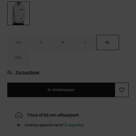
FAQ
Riemen &
bekijken
portemonnees
XS
S
M
L
XL
XXL
Zie maattabel
In winkelwagen
Thuis of bij een afhaalpunt
Levering gepland vanaf
12 augustus