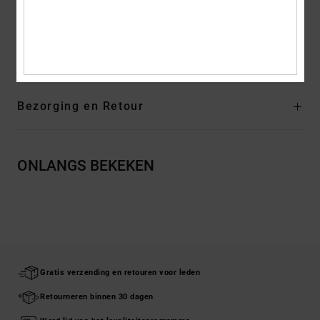
logo
Samenstelling
[Hoofdstof] 80% katoen, 20% polyester
Bezorging en Retour
ONLANGS BEKEKEN
Gratis verzending en retouren voor leden
Retourneren binnen 30 dagen