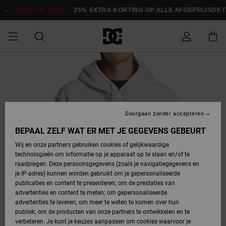
Ga
naar
SALE ON SALE*:
25% EXTRA KORTING OP ALLE AFGEPRIJSDE IT
Productinformatie
SALE ON SALE
HEREN SALE
ESSENTIALS
ESSENTIALS
ESSENTIALS
SKATESHOP
SNOWBOARDSHOP
Toegang tot
Schoenen
Schoenen
Sale schoenen
Stag
Astrix
Nieuwe
Nieuwe
Petten &
Chelsea
Pixie
Nieuwe
Snowboardjassen
Court Graffik
Nieuwe
Nieuwe
Petten &
Skateschoenen
Team
Snowboardjassen
Snowboardschoene
Boots
mijn bestelling
Collectie
Collectie
hoeden
Collectie
Collectie
Collectie
hoeden
HEREN
DAMES SALE
HIGHLIGHTS
HIGHLIGHTS
SCHOENEN
GEMEENSCHAP
DAMES
Kleding
Snow
Kleding
Court Graffik
Ducati
Court Graffik
Astrix
Snowboardbroeken
Pure
Alles
Snowboardbroeken
Snowboardjassen
Snowboardjassen
Levering
SNOWBOARDSHOP
Skateschoenen
Sweatshirts
Mutsen
Sneakers
Skate
T-Shirts
Mutsen
weergeven
Doorgaan zonder accepteren
DAMES
KINDEREN
SCHOENEN
SCHOENEN
KLEDING
Accessoires
Sale
Lynx
DC Command
View All
DC Command
Alles
Stag
Snowboardschoene
Snowboardbroeken
Snowboardbroeken
BEPAAL ZELF WAT ER MET JE GEGEVENS GEBEURT
Retouren
SALE
KINDEREN
accessoires
Sneakers
T-Shirts
Tassen &
Skate
weergeven
Baby schoenen
Hoodies &
Tassen &
Wij en onze partners gebruiken cookies of gelijkwaardige
SNOWBOARDSHOP
rugzakken
sweatshirts
rugzakken
technologieën om informatie op je apparaat op te slaan en/of te
KINDEREN
KLEDING
KLEDING
ACCESSOIRES
SNOW
Pure
Manteca
Manteca
Winterlaarzen
Accessoires
Mutsen
raadplegen. Deze persoonsgegevens (zoals je navigatiegegevens en
Betaling
Sale snow-
Slippers
Overhemden
Slippers
Sneakers
je IP-adres) kunnen worden gebruikt om je gepersonaliseerde
artikelen
Alles
Jasjes &
Alles
publicaties en content te presenteren; om de prestaties van
SKATE
ACCESSOIRES
T-Shirts
Net
Construct
Best Sellers
Polair fleeces
Alles
Alles
weergeven
jassen
weergeven
advertenties en content te meten; om gepersonaliseerde
Giftcard
Winterlaarzen
Jeans
Snowboardschoene
Alles
& softshells
weergeven
weergeven
advertenties te leveren; om meer te weten te komen over hun
Jasjes &
weergeven
publiek; om de producten van onze partners te ontwikkelen en te
COURT
Jasjes &
Alles
Ascend
jassen
Overhemden
verbeteren. Je kunt je keuzes aanpassen om cookies waarvoor je
Quiksilver
GRAFFIK
jassen
weergeven
Snowboardschoene
Jasjes &
Unisex
Mutsen