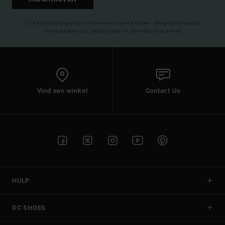
(*) Aanbieding geldig online voor nieuwe leden - De gedetailleerde
voorwaarden zijn beschikbaar in de welkomst e-mail
Vind een winkel
Contact Us
HULP
DC SHOES