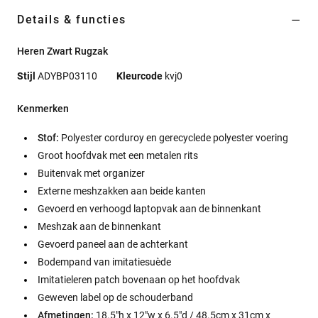
Details & functies
Heren Zwart Rugzak
Stijl
ADYBP03110
Kleurcode
kvj0
Kenmerken
Stof:
Polyester corduroy en gerecyclede polyester voering
Groot hoofdvak met een metalen rits
Buitenvak met organizer
Externe meshzakken aan beide kanten
Gevoerd en verhoogd laptopvak aan de binnenkant
Meshzak aan de binnenkant
Gevoerd paneel aan de achterkant
Bodempand van imitatiesuède
Imitatieleren patch bovenaan op het hoofdvak
Geweven label op de schouderband
Afmetingen:
18.5"h x 12"w x 6.5"d / 48.5cm x 31cm x