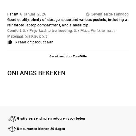
Fanny
16. januari 2026
Geverifieerde aankoop
Good quality, plenty of storage space and various pockets, including a
reinforced laptop compartment, and a metal zip
Comfort
: 5
Prijs-kwaliteitverhouding
: 5
Maat
: Perfecte maat
/5
/5
Materiaal
: 5
Kleur
: 5
/5
/5
Ik raad dit product aan
Geverifieerd door
TrustVille
ONLANGS BEKEKEN
Gratis verzending en retouren voor leden
Retourneren binnen 30 dagen