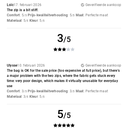
Loïc
17. februari 2026
Geverifieerde aankoop
The zip is a bit stiff.
Comfort
: 5
Prijs-kwaliteitverhouding
: 5
Maat
: Perfecte maat
/5
/5
Materiaal
: 5
Kleur
: 5
/5
/5
3
/5
Ulysse
10. februari 2026
Geverifieerde aankoop
The bag is OK for the sale price (too expensive at full price), but there’s
a major problem with the two zips, where the fabric gets stuck every
time: very poor design, which makes it virtually unusable for everyday
use
Comfort
: 3
Prijs-kwaliteitverhouding
: 3
Maat
: Perfecte maat
/5
/5
Materiaal
: 3
Kleur
: 5
/5
/5
5
/5