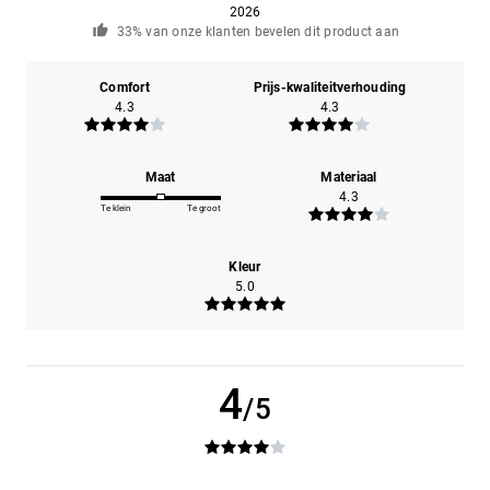
2026
33% van onze klanten bevelen dit product aan
Comfort
Prijs-kwaliteitverhouding
4.3
4.3
Maat
Materiaal
4.3
Te klein
Te groot
Kleur
5.0
4
/5