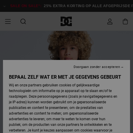
Ga
naar
SALE ON SALE*:
25% EXTRA KORTING OP ALLE AFGEPRIJSDE ITE
Productinformatie
SALE ON SALE
HEREN SALE
ESSENTIALS
ESSENTIALS
ESSENTIALS
SKATESHOP
SNOWBOARDSHOP
Toegang tot
Schoenen
Schoenen
Sale schoenen
Stag
Astrix
Nieuwe
Nieuwe
Petten &
Chelsea
Pixie
Nieuwe
Snowboardjassen
Court Graffik
Nieuwe
Nieuwe
Petten &
Skateschoenen
Team
Snowboardjassen
Snowboardschoene
Boots
mijn bestelling
Collectie
Collectie
hoeden
Collectie
Collectie
Collectie
hoeden
HEREN
DAMES SALE
HIGHLIGHTS
HIGHLIGHTS
SCHOENEN
GEMEENSCHAP
DAMES
Kleding
Snow
Kleding
Court Graffik
Ducati
Court Graffik
Astrix
Snowboardbroeken
Pure
Alles
Snowboardbroeken
Snowboardjassen
Snowboardjassen
Levering
SNOWBOARDSHOP
Skateschoenen
Sweatshirts
Mutsen
Sneakers
Skate
T-Shirts
Mutsen
weergeven
Doorgaan zonder accepteren
DAMES
KINDEREN
SCHOENEN
SCHOENEN
KLEDING
Accessoires
Sale
Lynx
DC Command
View All
DC Command
Alles
Stag
Snowboardschoene
Snowboardbroeken
Snowboardbroeken
BEPAAL ZELF WAT ER MET JE GEGEVENS GEBEURT
Retouren
SALE
KINDEREN
accessoires
Sneakers
T-Shirts
Tassen &
Skate
weergeven
Baby schoenen
Hoodies &
Tassen &
Wij en onze partners gebruiken cookies of gelijkwaardige
SNOWBOARDSHOP
rugzakken
sweatshirts
rugzakken
technologieën om informatie op je apparaat op te slaan en/of te
KINDEREN
KLEDING
KLEDING
ACCESSOIRES
SNOW
Pure
Manteca
Manteca
Winterlaarzen
Accessoires
Mutsen
raadplegen. Deze persoonsgegevens (zoals je navigatiegegevens en
Betaling
Sale snow-
Slippers
Overhemden
Slippers
Sneakers
je IP-adres) kunnen worden gebruikt om je gepersonaliseerde
artikelen
Alles
Jasjes &
Alles
publicaties en content te presenteren; om de prestaties van
SKATE
ACCESSOIRES
T-Shirts
Net
Construct
Best Sellers
Polair fleeces
Alles
Alles
weergeven
jassen
weergeven
advertenties en content te meten; om gepersonaliseerde
Giftcard
Winterlaarzen
Jeans
Snowboardschoene
Alles
& softshells
weergeven
weergeven
advertenties te leveren; om meer te weten te komen over hun
Jasjes &
weergeven
publiek; om de producten van onze partners te ontwikkelen en te
COURT
Jasjes &
Alles
Ascend
jassen
Overhemden
verbeteren. Je kunt je keuzes aanpassen om cookies waarvoor je
Quiksilver
GRAFFIK
jassen
weergeven
Snowboardschoene
Jasjes &
Unisex
Mutsen