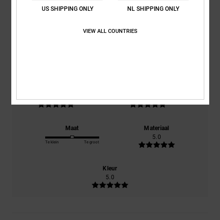
5.0
US SHIPPING ONLY
NL SHIPPING ONLY
/5
VIEW ALL COUNTRIES
gebaseerd op
1 geverifieerde beoordelingen
sinds januari
2026
100% van onze klanten bevelen dit product aan
Comfort
Prijs-kwaliteitverhouding
5.0
5.0
Maat
Materiaal
5.0
Te klein
Te groot
Kleur
5.0