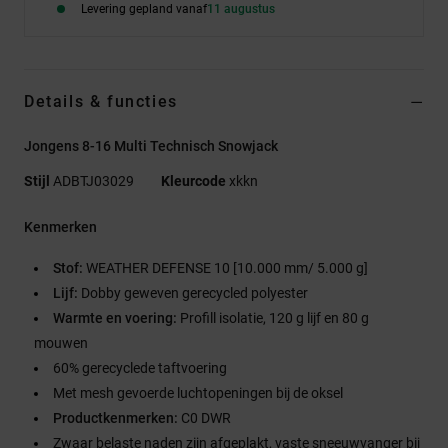
Levering gepland vanaf
11 augustus
Details & functies
Jongens 8-16 Multi Technisch Snowjack
Stijl
ADBTJ03029
Kleurcode
xkkn
Kenmerken
Stof:
WEATHER DEFENSE 10 [10.000 mm/ 5.000 g]
Lijf:
Dobby geweven gerecycled polyester
Warmte en voering:
Profill isolatie, 120 g lijf en 80 g
mouwen
60% gerecyclede taftvoering
Met mesh gevoerde luchtopeningen bij de oksel
Productkenmerken:
C0 DWR
Zwaar belaste naden zijn afgeplakt, vaste sneeuwvanger bij