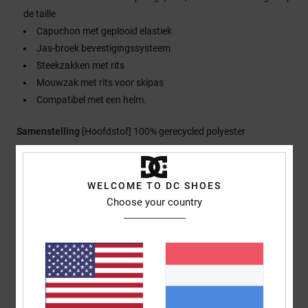
de taille
Capuchon met geplooid elastiek
Jas-broek bevestigingssysteem
Steekzakken met rits
Mouwzak met rits voor skipas
Compatibel met een helm.
Samenstelling
[Hoofdstof] 100% gerecycled polyester
Bezorging en Retour
WELCOME TO DC SHOES
Choose your country
Reviews van klanten
Gemiddelde score