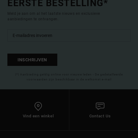
EERSTE BESTELLING*
Meld je aan om al het laatste nieuws en exclusieve
aanbiedingen te ontvangen.
INSCHRIJVEN
(*) Aanbieding geldig online voor nieuwe leden - De gedetailleerde
voorwaarden zijn beschikbaar in de welkomst e-mail
Vind een winkel
Contact Us