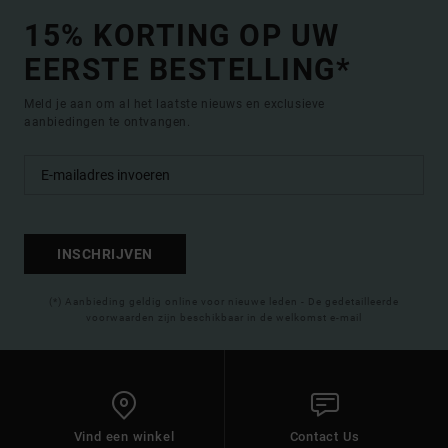
15% KORTING OP UW
EERSTE BESTELLING*
Meld je aan om al het laatste nieuws en exclusieve
aanbiedingen te ontvangen.
INSCHRIJVEN
(*) Aanbieding geldig online voor nieuwe leden - De gedetailleerde
voorwaarden zijn beschikbaar in de welkomst e-mail
Vind een winkel
Contact Us