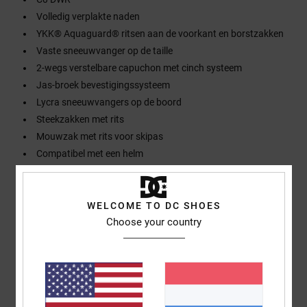
Volledig verplakte naden
YKK® Aquaguard® ritsen aan de voorkant en borstzakken
Vaste sneeuwvanger op de taille
2-wegs verstelbare capuchon met cinch systeem
Jas-broek bevestigingssysteem
Lycra sneeuwvangers op de boord
Steekzakken met rits
Mouwzak met rits voor skipas
Compatibel met een helm
Samenstelling
[Hoofdstof] 100% gerecycled polyester
WELCOME TO DC SHOES
Choose your country
Bezorging en Retour
Reviews van klanten