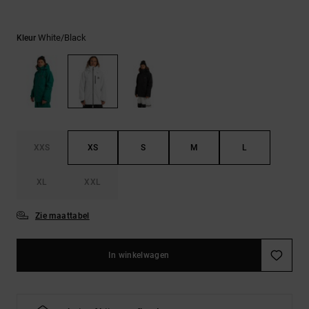
FAQ
Riemen &
bekijken
portemonnees
White/black
Kleur
XXS
XS
S
M
L
XL
XXL
Zie maattabel
In winkelwagen