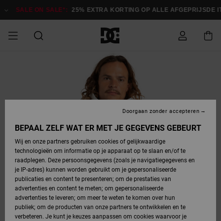
Ga
naar
SALE ON SALE*:
25% EXTRA KORTING OP ALLE AFGEPRIJSDE ITE
Productinformatie
SALE ON SALE
HEREN SALE
ESSENTIALS
ESSENTIALS
ESSENTIALS
SKATESHOP
SNOWBOARDSHOP
Toegang tot
Schoenen
Schoenen
Sale schoenen
Stag
Astrix
Nieuwe
Nieuwe
Petten &
Chelsea
Pixie
Nieuwe
Snowboardjassen
Court Graffik
Nieuwe
Nieuwe
Petten &
Skateschoenen
Team
Snowboardjassen
Snowboardschoene
Boots
mijn bestelling
Collectie
Collectie
hoeden
Collectie
Collectie
Collectie
hoeden
HEREN
DAMES SALE
HIGHLIGHTS
HIGHLIGHTS
SCHOENEN
GEMEENSCHAP
DAMES
Kleding
Snow
Kleding
Court Graffik
Ducati
Court Graffik
Astrix
Snowboardbroeken
Pure
Alles
Snowboardbroeken
Snowboardjassen
Snowboardjassen
Levering
SNOWBOARDSHOP
Skateschoenen
Sweatshirts
Mutsen
Sneakers
Skate
T-Shirts
Mutsen
weergeven
Doorgaan zonder accepteren
DAMES
KINDEREN
SCHOENEN
SCHOENEN
KLEDING
Accessoires
Sale
Lynx
DC Command
View All
DC Command
Alles
Stag
Snowboardschoene
Snowboardbroeken
Snowboardbroeken
BEPAAL ZELF WAT ER MET JE GEGEVENS GEBEURT
Retouren
SALE
KINDEREN
accessoires
Sneakers
T-Shirts
Tassen &
Skate
weergeven
Baby schoenen
Hoodies &
Tassen &
Wij en onze partners gebruiken cookies of gelijkwaardige
SNOWBOARDSHOP
rugzakken
sweatshirts
rugzakken
technologieën om informatie op je apparaat op te slaan en/of te
KINDEREN
KLEDING
KLEDING
ACCESSOIRES
SNOW
Pure
Manteca
Manteca
Winterlaarzen
Accessoires
Mutsen
raadplegen. Deze persoonsgegevens (zoals je navigatiegegevens en
Betaling
Sale snow-
Slippers
Overhemden
Slippers
Sneakers
je IP-adres) kunnen worden gebruikt om je gepersonaliseerde
artikelen
Alles
Jasjes &
Alles
publicaties en content te presenteren; om de prestaties van
SKATE
ACCESSOIRES
T-Shirts
Net
Construct
Best Sellers
Polair fleeces
Alles
Alles
weergeven
jassen
weergeven
advertenties en content te meten; om gepersonaliseerde
Giftcard
Winterlaarzen
Jeans
Snowboardschoene
Alles
& softshells
weergeven
weergeven
advertenties te leveren; om meer te weten te komen over hun
Jasjes &
weergeven
publiek; om de producten van onze partners te ontwikkelen en te
COURT
Jasjes &
Alles
Ascend
jassen
Overhemden
verbeteren. Je kunt je keuzes aanpassen om cookies waarvoor je
Quiksilver
GRAFFIK
jassen
weergeven
Snowboardschoene
Jasjes &
Unisex
Mutsen