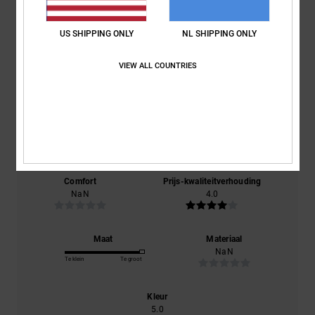
US SHIPPING ONLY
NL SHIPPING ONLY
Gemiddelde score
5.0
VIEW ALL COUNTRIES
/5
gebaseerd op
1 geverifieerde beoordelingen
sinds december
2025
100% van onze klanten bevelen dit product aan
Comfort
Prijs-kwaliteitverhouding
NaN
4.0
Maat
Materiaal
NaN
Te klein
Te groot
Kleur
5.0