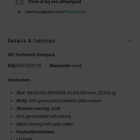
Thuis of bij een afhaalpunt
Levering gepland vanaf
10 augustus
Details & functies
Wit Technisch Snowjack
Stijl
EDYTJ03110
Kleurcode
xwwk
Kenmerken
Stof:
WEATHER DEFENSE 30 [30,000 mm, 20,000 g]
Body:
45% gerecycled polyester plain weave
Warmte/voering:
shell
60% gerecyclede taftvoering
Mesh voering met open cellen
Productkenmerken:
C0 DWR