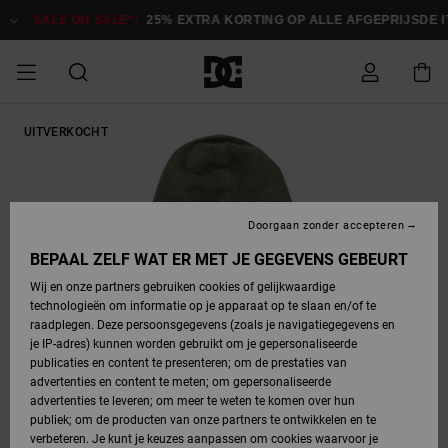
Ga
naar
SALE ON SALE*:
25% EXTRA KORTING OP ALLE AFGEPRIJSDE ITE
Productinformatie
SALE ON SALE
UITVERKOCHT
HEREN SALE
ESSENTIALS
ESSENTIALS
ESSENTIALS
SKATESHOP
SNOWBOARDSHOP
Toegang tot
Schoenen
Schoenen
Sale schoenen
Stag
Astrix
Nieuwe
Nieuwe
Petten &
Chelsea
Pixie
Nieuwe
Snowboardjassen
Court Graffik
Nieuwe
Nieuwe
Petten &
Skateschoenen
Team
Snowboardjassen
Snowboardschoene
Boots
mijn bestelling
Collectie
Collectie
hoeden
Collectie
Collectie
Collectie
hoeden
HEREN
DAMES SALE
HIGHLIGHTS
HIGHLIGHTS
SCHOENEN
GEMEENSCHAP
DAMES
Kleding
Snow
Kleding
Court Graffik
Ducati
Court Graffik
Astrix
Snowboardbroeken
Pure
Alles
Snowboardbroeken
Snowboardjassen
Snowboardjassen
Levering
SNOWBOARDSHOP
Skateschoenen
Sweatshirts
Mutsen
Sneakers
Skate
T-Shirts
Mutsen
weergeven
Doorgaan zonder accepteren
DAMES
KINDEREN
SCHOENEN
SCHOENEN
KLEDING
Accessoires
Sale
Lynx
DC Command
View All
DC Command
Alles
Stag
Snowboardschoene
Snowboardbroeken
Snowboardbroeken
BEPAAL ZELF WAT ER MET JE GEGEVENS GEBEURT
Retouren
SALE
KINDEREN
accessoires
Sneakers
T-Shirts
Tassen &
Skate
weergeven
Baby schoenen
Hoodies &
Tassen &
Wij en onze partners gebruiken cookies of gelijkwaardige
SNOWBOARDSHOP
rugzakken
sweatshirts
rugzakken
technologieën om informatie op je apparaat op te slaan en/of te
KINDEREN
KLEDING
KLEDING
ACCESSOIRES
SNOW
Pure
Manteca
Manteca
Winterlaarzen
Accessoires
Mutsen
raadplegen. Deze persoonsgegevens (zoals je navigatiegegevens en
Betaling
Sale snow-
Slippers
Overhemden
Slippers
Sneakers
je IP-adres) kunnen worden gebruikt om je gepersonaliseerde
artikelen
Alles
Jasjes &
Alles
publicaties en content te presenteren; om de prestaties van
SKATE
ACCESSOIRES
T-Shirts
Net
Construct
Best Sellers
Polair fleeces
Alles
Alles
weergeven
jassen
weergeven
advertenties en content te meten; om gepersonaliseerde
Giftcard
Winterlaarzen
Jeans
Snowboardschoene
Alles
& softshells
weergeven
weergeven
advertenties te leveren; om meer te weten te komen over hun
Jasjes &
weergeven
publiek; om de producten van onze partners te ontwikkelen en te
COURT
Jasjes &
Alles
Ascend
jassen
Overhemden
verbeteren. Je kunt je keuzes aanpassen om cookies waarvoor je
Quiksilver
GRAFFIK
jassen
weergeven
Snowboardschoene
Jasjes &
Unisex
Mutsen