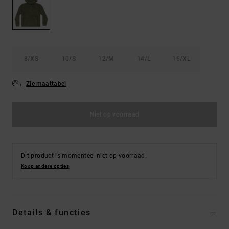
FAQ
Riemen &
bekijken
portemonnees
8/XS
10/S
12/M
14/L
16/XL
Zie maattabel
Niet op voorraad
Dit product is momenteel niet op voorraad.
Koop andere opties
Details & functies