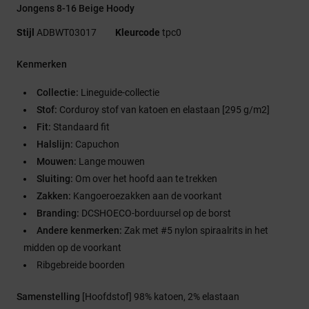
Jongens 8-16 Beige Hoody
Stijl
ADBWT03017
Kleurcode
tpc0
Kenmerken
Collectie:
Lineguide-collectie
Stof:
Corduroy stof van katoen en elastaan [295 g/m2]
Fit:
Standaard fit
Halslijn:
Capuchon
Mouwen:
Lange mouwen
Sluiting:
Om over het hoofd aan te trekken
Zakken:
Kangoeroezakken aan de voorkant
Branding:
DCSHOECO-borduursel op de borst
Andere kenmerken:
Zak met #5 nylon spiraalrits in het
midden op de voorkant
Ribgebreide boorden
Samenstelling
[Hoofdstof] 98% katoen, 2% elastaan