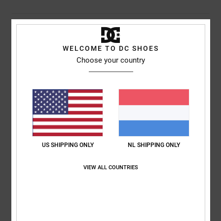
Bezorging en Retour
WELCOME TO DC SHOES
Choose your country
Reviews van klanten
Gemiddelde score
5.0
/5
US SHIPPING ONLY
NL SHIPPING ONLY
gebaseerd op
1 geverifieerde beoordelingen
sinds november
VIEW ALL COUNTRIES
2025
100% van onze klanten bevelen dit product aan
Comfort
Prijs-kwaliteitverhouding
5.0
5.0