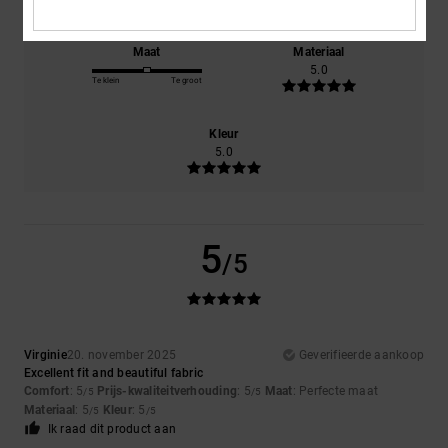
Maat
Materiaal
5.0
Te klein
Te groot
Kleur
5.0
5
/5
Virginie
20. november 2025
Geverifieerde aankoop
Excellent fit and beautiful fabric
Comfort
: 5
Prijs-kwaliteitverhouding
: 5
Maat
: Perfecte maat
/5
/5
Materiaal
: 5
Kleur
: 5
/5
/5
Ik raad dit product aan