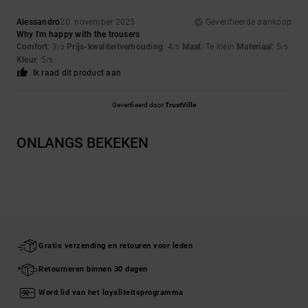
Alessandro
20. november 2025
Geverifieerde aankoop
Why I'm happy with the trousers
Comfort
: 3
Prijs-kwaliteitverhouding
: 4
Maat
: Te klein
Materiaal
: 5
/5
/5
/5
Kleur
: 5
/5
Ik raad dit product aan
Geverifieerd door
TrustVille
ONLANGS BEKEKEN
Gratis verzending en retouren voor leden
Retourneren binnen 30 dagen
Word lid van het loyaliteitsprogramma