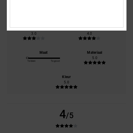
gebaseerd op
1 geverifieerde beoordelingen
sinds november
2025
100% van onze klanten bevelen dit product aan
Comfort
Prijs-kwaliteitverhouding
3.0
4.0
Maat
Materiaal
5.0
Te klein
Te groot
Kleur
5.0
4
/5