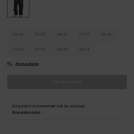
FAQ
Riemen &
bekijken
portemonnees
28/32
29/32
30/32
31/32
32/32
33/34
34/34
36/34
38/34
Zie maattabel
Niet op voorraad
Dit product is momenteel niet op voorraad.
Koop andere opties