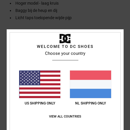
Hoger model - laag kruis
Baggy bij de heup en dij
Licht taps toelopende wijde pijp
Samenstelling
[Hoofdstof] 100% katoen
WELCOME TO DC SHOES
Bezorging en Retour
Choose your country
Reviews van klanten
Gemiddelde score
US SHIPPING ONLY
NL SHIPPING ONLY
4.0
/5
VIEW ALL COUNTRIES