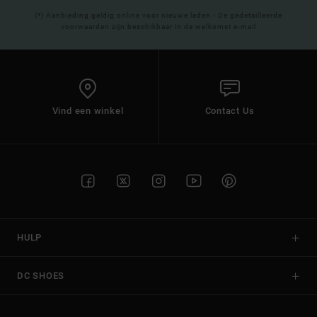
(*) Aanbieding geldig online voor nieuwe leden - De gedetailleerde
voorwaarden zijn beschikbaar in de welkomst e-mail
Vind een winkel
Contact Us
HULP
DC SHOES