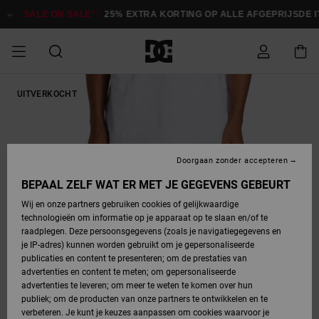
Ga
naar
SALE ON SALE*:
25% EXTRA KORTING OP ALLE AFGEPRIJSDE ITE
Productinformatie
SALE ON SALE
UITVERKOCHT
HEREN SALE
ESSENTIALS
ESSENTIALS
ESSENTIALS
SKATESHOP
SNOWBOARDSHOP
Toegang tot
Schoenen
Schoenen
Sale schoenen
Stag
Astrix
Nieuwe
Nieuwe
Petten &
Chelsea
Pixie
Nieuwe
Snowboardjassen
Court Graffik
Nieuwe
Nieuwe
Petten &
Skateschoenen
Team
Snowboardjassen
Snowboardschoene
Boots
mijn bestelling
Collectie
Collectie
hoeden
Collectie
Collectie
Collectie
hoeden
HEREN
DAMES SALE
HIGHLIGHTS
HIGHLIGHTS
SCHOENEN
GEMEENSCHAP
DAMES
Kleding
Snow
Kleding
Court Graffik
Ducati
Court Graffik
Astrix
Snowboardbroeken
Pure
Alles
Snowboardbroeken
Snowboardjassen
Snowboardjassen
Levering
SNOWBOARDSHOP
Skateschoenen
Sweatshirts
Mutsen
Sneakers
Skate
T-Shirts
Mutsen
weergeven
Doorgaan zonder accepteren
DAMES
KINDEREN
SCHOENEN
SCHOENEN
KLEDING
Accessoires
Sale
Lynx
DC Command
View All
DC Command
Alles
Stag
Snowboardschoene
Snowboardbroeken
Snowboardbroeken
BEPAAL ZELF WAT ER MET JE GEGEVENS GEBEURT
Retouren
SALE
KINDEREN
accessoires
Sneakers
T-Shirts
Tassen &
Skate
weergeven
Baby schoenen
Hoodies &
Tassen &
Wij en onze partners gebruiken cookies of gelijkwaardige
SNOWBOARDSHOP
rugzakken
sweatshirts
rugzakken
technologieën om informatie op je apparaat op te slaan en/of te
KINDEREN
KLEDING
KLEDING
ACCESSOIRES
SNOW
Pure
Manteca
Manteca
Winterlaarzen
Accessoires
Mutsen
raadplegen. Deze persoonsgegevens (zoals je navigatiegegevens en
Betaling
Sale snow-
Slippers
Overhemden
Slippers
Sneakers
je IP-adres) kunnen worden gebruikt om je gepersonaliseerde
artikelen
Alles
Jasjes &
Alles
publicaties en content te presenteren; om de prestaties van
SKATE
ACCESSOIRES
T-Shirts
Net
Construct
Best Sellers
Polair fleeces
Alles
Alles
weergeven
jassen
weergeven
advertenties en content te meten; om gepersonaliseerde
Giftcard
Winterlaarzen
Jeans
Snowboardschoene
Alles
& softshells
weergeven
weergeven
advertenties te leveren; om meer te weten te komen over hun
Jasjes &
weergeven
publiek; om de producten van onze partners te ontwikkelen en te
COURT
Jasjes &
Alles
Ascend
jassen
Overhemden
verbeteren. Je kunt je keuzes aanpassen om cookies waarvoor je
Quiksilver
GRAFFIK
jassen
weergeven
Snowboardschoene
Jasjes &
Unisex
Mutsen