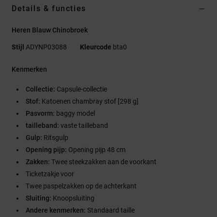
Details & functies
Heren Blauw Chinobroek
Stijl
ADYNP03088
Kleurcode
bta0
Kenmerken
Collectie:
Capsule-collectie
Stof:
Katoenen chambray stof [298 g]
Pasvorm:
baggy model
tailleband:
vaste tailleband
Gulp:
Ritsgulp
Opening pijp:
Opening pijp 48 cm
Zakken:
Twee steekzakken aan de voorkant
Ticketzakje voor
Twee paspelzakken op de achterkant
Sluiting:
Knoopsluiting
Andere kenmerken:
Standaard taille