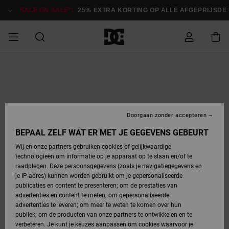
Ga
naar
SALE ON SALE*:
25% EXTRA KORTING OP ALLE AFGEPRIJSDE 
Productinformatie
SALE ON SALE
HEREN SALE
ESSENTIALS
ESSENTIALS
ESSENTIALS
SKATESHOP
SNOWBOARDSHOP
Toegang tot
Schoenen
Schoenen
Sale schoenen
Stag
Astrix
Nieuwe
Nieuwe
Petten &
Chelsea
Pixie
Nieuwe
Snowboardjassen
Court Graffik
Nieuwe
Nieuwe
Petten &
Skateschoenen
Team
Snowboardjassen
Snowboardschoene
Boots
mijn bestelling
Collectie
Collectie
hoeden
Collectie
Collectie
Collectie
hoeden
HEREN
DAMES SALE
HIGHLIGHTS
HIGHLIGHTS
SCHOENEN
GEMEENSCHAP
DAMES
Kleding
Snow
Kleding
Court Graffik
Ducati
Court Graffik
Astrix
Snowboardbroeken
Pure
Alles
Snowboardbroeken
Snowboardjassen
Snowboardjassen
Levering
SNOWBOARDSHOP
Skateschoenen
Sweatshirts
Mutsen
Sneakers
Skate
T-Shirts
Mutsen
weergeven
Doorgaan zonder accepteren
DAMES
KINDEREN
SCHOENEN
SCHOENEN
KLEDING
Accessoires
Sale
Lynx
DC Command
View All
DC Command
Alles
Stag
Snowboardschoene
Snowboardbroeken
Snowboardbroeken
BEPAAL ZELF WAT ER MET JE GEGEVENS GEBEURT
Retouren
SALE
KINDEREN
accessoires
Sneakers
T-Shirts
Tassen &
Skate
weergeven
Baby schoenen
Hoodies &
Tassen &
Wij en onze partners gebruiken cookies of gelijkwaardige
SNOWBOARDSHOP
rugzakken
sweatshirts
rugzakken
technologieën om informatie op je apparaat op te slaan en/of te
KINDEREN
KLEDING
KLEDING
ACCESSOIRES
SNOW
Pure
Manteca
Manteca
Winterlaarzen
Accessoires
Mutsen
raadplegen. Deze persoonsgegevens (zoals je navigatiegegevens en
Betaling
Sale snow-
Slippers
Overhemden
Slippers
Sneakers
je IP-adres) kunnen worden gebruikt om je gepersonaliseerde
artikelen
Alles
Jasjes &
Alles
publicaties en content te presenteren; om de prestaties van
SKATE
ACCESSOIRES
T-Shirts
Net
Construct
Best Sellers
Polair fleeces
Alles
Alles
weergeven
jassen
weergeven
advertenties en content te meten; om gepersonaliseerde
Giftcard
Winterlaarzen
Jeans
Snowboardschoene
Alles
& softshells
weergeven
weergeven
advertenties te leveren; om meer te weten te komen over hun
Jasjes &
weergeven
publiek; om de producten van onze partners te ontwikkelen en te
COURT
Jasjes &
Alles
Ascend
jassen
Overhemden
verbeteren. Je kunt je keuzes aanpassen om cookies waarvoor je
Quiksilver
GRAFFIK
jassen
weergeven
Snowboardschoene
Jasjes &
Unisex
Mutsen