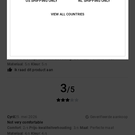
US SHIPPING ONLY
NL SHIPPING ONLY
Ik raad dit product aan
5
VIEW ALL COUNTRIES
/5
Giles
25. mei 2026
Geverifieerde aankoop
Comfortable and quality products
Comfort
: 5
Prijs-kwaliteitverhouding
: 5
Maat
: Perfecte maat
/5
/5
Materiaal
: 5
Kleur
: 5
/5
/5
Ik raad dit product aan
3
/5
Cyril
25. mei 2026
Geverifieerde aankoop
Not very comfortable
Comfort
: 2
Prijs-kwaliteitverhouding
: 3
Maat
: Perfecte maat
/5
/5
Materiaal
: 4
Kleur
: 4
/5
/5