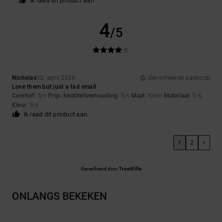
Ik raad dit product aan
4
/5
Nicholas
12. april 2026
Geverifieerde aankoop
Love them but just a tad small
Comfort
: 5
Prijs-kwaliteitverhouding
: 5
Maat
: Klein
Materiaal
: 5
/5
/5
/5
Kleur
: 5
/5
Ik raad dit product aan
1
2
>
Geverifieerd door
TrustVille
ONLANGS BEKEKEN