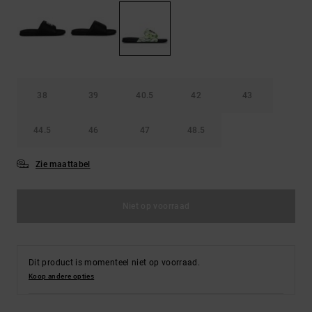
FAQ
Riemen &
bekijken
portemonnees
38
39
40.5
42
43
44.5
46
47
48.5
Zie maattabel
Niet op voorraad
Dit product is momenteel niet op voorraad.
Koop andere opties