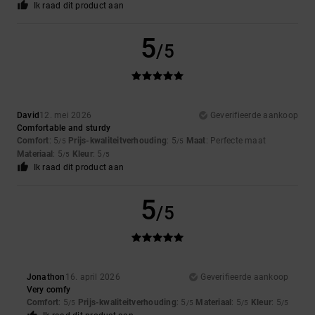
Ik raad dit product aan
5
/5
David
12. mei 2026
Geverifieerde aankoop
Comfortable and sturdy
Comfort
: 5
Prijs-kwaliteitverhouding
: 5
Maat
: Perfecte maat
/5
/5
Materiaal
: 5
Kleur
: 5
/5
/5
Ik raad dit product aan
5
/5
Jonathon
16. april 2026
Geverifieerde aankoop
Very comfy
Comfort
: 5
Prijs-kwaliteitverhouding
: 5
Materiaal
: 5
Kleur
: 5
/5
/5
/5
/5