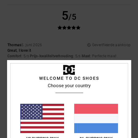
5
/5
Thomas
5. juni 2026
Geverifieerde aankoop
Great, I love it
Comfort
: 5
Prijs-kwaliteitverhouding
: 5
Maat
: Perfecte maat
/5
/5
Materiaal
: 5
Kleur
: 5
/5
/5
Ik raad dit product aan
WELCOME TO DC SHOES
5
Choose your country
/5
Thomas
5. juni 2026
Geverifieerde aankoop
Because they look great at the top
Comfort
: 5
Prijs-kwaliteitverhouding
: 5
Maat
: Perfecte maat
/5
/5
Materiaal
: 5
Kleur
: 5
/5
/5