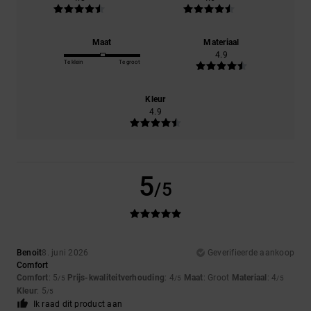
Maat
Materiaal
4.9
Te klein
Te groot
Kleur
4.9
5
/5
Benoit
8. juni 2026
Geverifieerde aankoop
Comfort
Comfort
: 5
Prijs-kwaliteitverhouding
: 4
Maat
: Groot
Materiaal
: 4
/5
/5
/5
Kleur
: 5
/5
Ik raad dit product aan