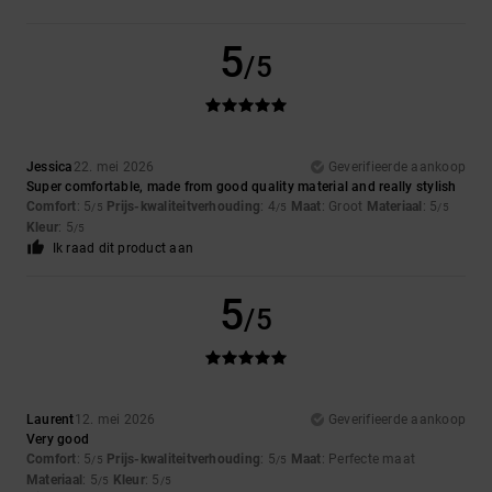
5
/5
Jessica
22. mei 2026
Geverifieerde aankoop
Super comfortable, made from good quality material and really stylish
Comfort
: 5
Prijs-kwaliteitverhouding
: 4
Maat
: Groot
Materiaal
: 5
/5
/5
/5
Kleur
: 5
/5
Ik raad dit product aan
5
/5
Laurent
12. mei 2026
Geverifieerde aankoop
Very good
Comfort
: 5
Prijs-kwaliteitverhouding
: 5
Maat
: Perfecte maat
/5
/5
Materiaal
: 5
Kleur
: 5
/5
/5