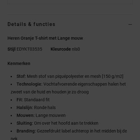
Details & functies
Heren Oranje T-shirt met Lange mouw
Stijl
EDYKT03535
Kleurcode
nls0
Kenmerken
Stof:
Mesh stof van piquépolyester en mesh [150 g/m2]
Technologie:
Vochtafvoerende eigenschappen halen het
zweet van de huid en houden je zo droog
Fit:
Standaard fit
Halslijn:
Ronde hals
Mouwen:
Lange mouwen
Sluiting:
Om over het hoofd aan te trekken
Branding:
Gezeefdrukt label achterop in het midden bij de
nek