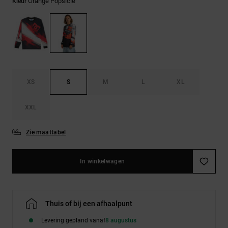
FAQ
Orange Popsicle
Kleur
Riemen &
bekijken
portemonnees
XS
S
M
L
XL
XXL
Zie maattabel
In winkelwagen
Thuis of bij een afhaalpunt
Levering gepland vanaf
8 augustus