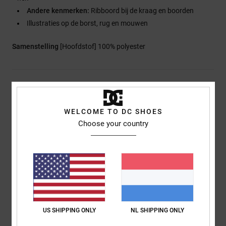
Andere kenmerken:
Ribboord bij de kraag en boorden
Illustraties op de borst, rug en mouwen
Samenstelling
[Hoofdstof] 100% polyester
Bezorging en Retour
WELCOME TO DC SHOES
Choose your country
Reviews van klanten
Gemiddelde score
4.0
/5
US SHIPPING ONLY
NL SHIPPING ONLY
gebaseerd op
1 geverifieerde beoordelingen
sinds oktober