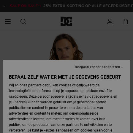
Ga
naar
SALE ON SALE*:
25% EXTRA KORTING OP ALLE AFGEPRIJSDE ITE
Productinformatie
SALE ON SALE
HEREN SALE
ESSENTIALS
ESSENTIALS
ESSENTIALS
SKATESHOP
SNOWBOARDSHOP
Toegang tot
Schoenen
Schoenen
Sale schoenen
Stag
Astrix
Nieuwe
Nieuwe
Petten &
Chelsea
Pixie
Nieuwe
Snowboardjassen
Court Graffik
Nieuwe
Nieuwe
Petten &
Skateschoenen
Team
Snowboardjassen
Snowboardschoene
Boots
mijn bestelling
Collectie
Collectie
hoeden
Collectie
Collectie
Collectie
hoeden
HEREN
DAMES SALE
HIGHLIGHTS
HIGHLIGHTS
SCHOENEN
GEMEENSCHAP
DAMES
Kleding
Snow
Kleding
Court Graffik
Ducati
Court Graffik
Astrix
Snowboardbroeken
Pure
Alles
Snowboardbroeken
Snowboardjassen
Snowboardjassen
Levering
SNOWBOARDSHOP
Skateschoenen
Sweatshirts
Mutsen
Sneakers
Skate
T-Shirts
Mutsen
weergeven
Doorgaan zonder accepteren
DAMES
KINDEREN
SCHOENEN
SCHOENEN
KLEDING
Accessoires
Sale
Lynx
DC Command
View All
DC Command
Alles
Stag
Snowboardschoene
Snowboardbroeken
Snowboardbroeken
BEPAAL ZELF WAT ER MET JE GEGEVENS GEBEURT
Retouren
SALE
KINDEREN
accessoires
Sneakers
T-Shirts
Tassen &
Skate
weergeven
Baby schoenen
Hoodies &
Tassen &
Wij en onze partners gebruiken cookies of gelijkwaardige
SNOWBOARDSHOP
rugzakken
sweatshirts
rugzakken
technologieën om informatie op je apparaat op te slaan en/of te
KINDEREN
KLEDING
KLEDING
ACCESSOIRES
SNOW
Pure
Manteca
Manteca
Winterlaarzen
Accessoires
Mutsen
raadplegen. Deze persoonsgegevens (zoals je navigatiegegevens en
Betaling
Sale snow-
Slippers
Overhemden
Slippers
Sneakers
je IP-adres) kunnen worden gebruikt om je gepersonaliseerde
artikelen
Alles
Jasjes &
Alles
publicaties en content te presenteren; om de prestaties van
SKATE
ACCESSOIRES
T-Shirts
Net
Construct
Best Sellers
Polair fleeces
Alles
Alles
weergeven
jassen
weergeven
advertenties en content te meten; om gepersonaliseerde
Giftcard
Winterlaarzen
Jeans
Snowboardschoene
Alles
& softshells
weergeven
weergeven
advertenties te leveren; om meer te weten te komen over hun
Jasjes &
weergeven
publiek; om de producten van onze partners te ontwikkelen en te
COURT
Jasjes &
Alles
Ascend
jassen
Overhemden
verbeteren. Je kunt je keuzes aanpassen om cookies waarvoor je
Quiksilver
GRAFFIK
jassen
weergeven
Snowboardschoene
Jasjes &
Unisex
Mutsen