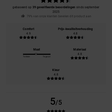
gebaseerd op
39 geverifieerde beoordelingen
sinds september
2025
79% van onze klanten bevelen dit product aan
Comfort
Prijs-kwaliteitverhouding
4.9
4.8
Maat
Materiaal
4.8
Te klein
Te groot
Kleur
4.8
5
/5