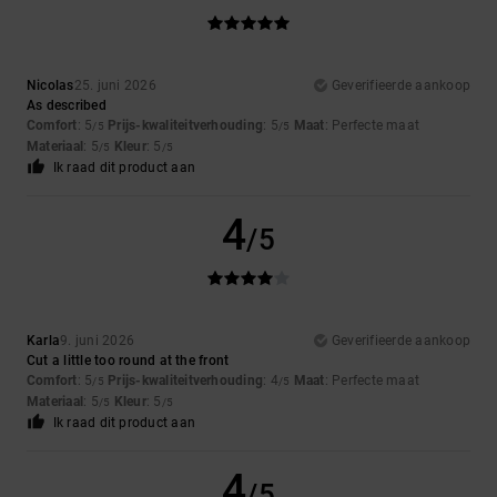
Nicolas
25. juni 2026
Geverifieerde aankoop
As described
Comfort
: 5
Prijs-kwaliteitverhouding
: 5
Maat
: Perfecte maat
/5
/5
Materiaal
: 5
Kleur
: 5
/5
/5
Ik raad dit product aan
4
/5
Karla
9. juni 2026
Geverifieerde aankoop
Cut a little too round at the front
Comfort
: 5
Prijs-kwaliteitverhouding
: 4
Maat
: Perfecte maat
/5
/5
Materiaal
: 5
Kleur
: 5
/5
/5
Ik raad dit product aan
4
/5