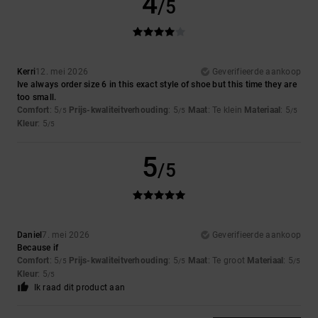
4
/5
Kerri
12. mei 2026
Geverifieerde aankoop
Ive always order size 6 in this exact style of shoe but this time they are
too small.
Comfort
: 5
Prijs-kwaliteitverhouding
: 5
Maat
: Te klein
Materiaal
: 5
/5
/5
/5
Kleur
: 5
/5
5
/5
Daniel
7. mei 2026
Geverifieerde aankoop
Because if
Comfort
: 5
Prijs-kwaliteitverhouding
: 5
Maat
: Te groot
Materiaal
: 5
/5
/5
/5
Kleur
: 5
/5
Ik raad dit product aan