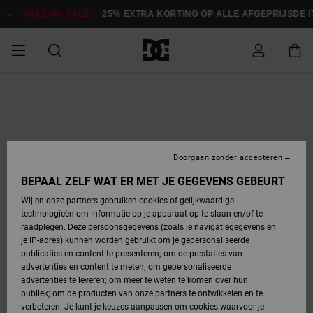
Ga
naar
SALE ON SALE*:
25% EXTRA KORTING OP ALLE AFGEPRIJSDE 
Productinformatie
SALE ON SALE
HEREN SALE
ESSENTIALS
ESSENTIALS
ESSENTIALS
SKATESHOP
SNOWBOARDSHOP
Toegang tot
Schoenen
Schoenen
Sale schoenen
Stag
Astrix
Nieuwe
Nieuwe
Petten &
Chelsea
Pixie
Nieuwe
Snowboardjassen
Court Graffik
Nieuwe
Nieuwe
Petten &
Skateschoenen
Team
Snowboardjassen
Snowboardschoene
Boots
mijn bestelling
Collectie
Collectie
hoeden
Collectie
Collectie
Collectie
hoeden
HEREN
DAMES SALE
HIGHLIGHTS
HIGHLIGHTS
SCHOENEN
GEMEENSCHAP
DAMES
Kleding
Snow
Kleding
Court Graffik
Ducati
Court Graffik
Astrix
Snowboardbroeken
Pure
Alles
Snowboardbroeken
Snowboardjassen
Snowboardjassen
Levering
SNOWBOARDSHOP
Skateschoenen
Sweatshirts
Mutsen
Sneakers
Skate
T-Shirts
Mutsen
weergeven
Doorgaan zonder accepteren
DAMES
KINDEREN
SCHOENEN
SCHOENEN
KLEDING
Accessoires
Sale
Lynx
DC Command
View All
DC Command
Alles
Stag
Snowboardschoene
Snowboardbroeken
Snowboardbroeken
BEPAAL ZELF WAT ER MET JE GEGEVENS GEBEURT
Retouren
SALE
KINDEREN
accessoires
Sneakers
T-Shirts
Tassen &
Skate
weergeven
Baby schoenen
Hoodies &
Tassen &
Wij en onze partners gebruiken cookies of gelijkwaardige
SNOWBOARDSHOP
rugzakken
sweatshirts
rugzakken
technologieën om informatie op je apparaat op te slaan en/of te
KINDEREN
KLEDING
KLEDING
ACCESSOIRES
SNOW
Pure
Manteca
Manteca
Winterlaarzen
Accessoires
Mutsen
raadplegen. Deze persoonsgegevens (zoals je navigatiegegevens en
Betaling
Sale snow-
Slippers
Overhemden
Slippers
Sneakers
je IP-adres) kunnen worden gebruikt om je gepersonaliseerde
artikelen
Alles
Jasjes &
Alles
publicaties en content te presenteren; om de prestaties van
SKATE
ACCESSOIRES
T-Shirts
Net
Construct
Best Sellers
Polair fleeces
Alles
Alles
weergeven
jassen
weergeven
advertenties en content te meten; om gepersonaliseerde
Giftcard
Winterlaarzen
Jeans
Snowboardschoene
Alles
& softshells
weergeven
weergeven
advertenties te leveren; om meer te weten te komen over hun
Jasjes &
weergeven
publiek; om de producten van onze partners te ontwikkelen en te
COURT
Jasjes &
Alles
Ascend
jassen
Overhemden
verbeteren. Je kunt je keuzes aanpassen om cookies waarvoor je
Quiksilver
GRAFFIK
jassen
weergeven
Snowboardschoene
Jasjes &
Unisex
Mutsen