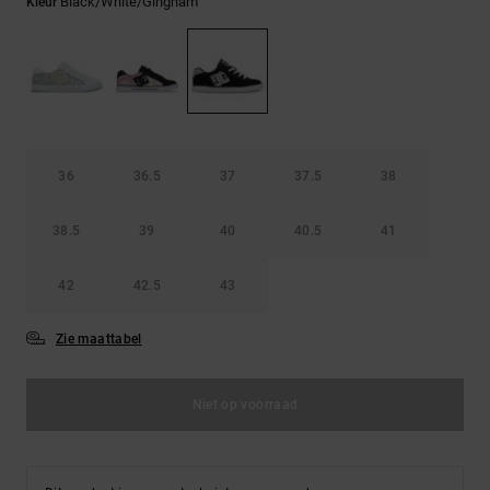
FAQ
Black/white/gingham
Kleur
Riemen &
bekijken
portemonnees
36
36.5
37
37.5
38
38.5
39
40
40.5
41
42
42.5
43
Zie maattabel
Niet op voorraad