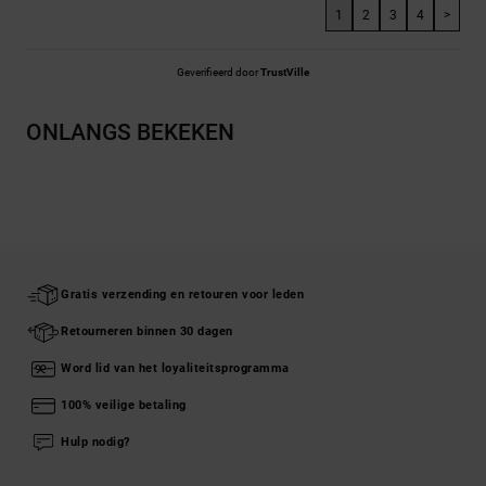
1
2
3
4
>
Geverifieerd door
TrustVille
ONLANGS BEKEKEN
Gratis verzending en retouren voor leden
Retourneren binnen 30 dagen
Word lid van het loyaliteitsprogramma
100% veilige betaling
Hulp nodig?