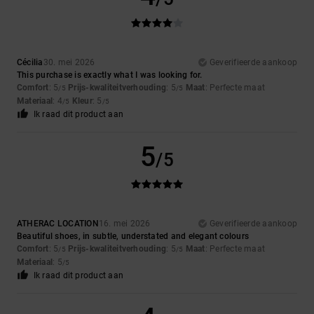
Cécilia
30. mei 2026
Geverifieerde aankoop
This purchase is exactly what I was looking for.
Comfort
: 5
Prijs-kwaliteitverhouding
: 5
Maat
: Perfecte maat
/5
/5
Materiaal
: 4
Kleur
: 5
/5
/5
Ik raad dit product aan
5
/5
ATHERAC LOCATION
16. mei 2026
Geverifieerde aankoop
Beautiful shoes, in subtle, understated and elegant colours
Comfort
: 5
Prijs-kwaliteitverhouding
: 5
Maat
: Perfecte maat
/5
/5
Materiaal
: 5
/5
Ik raad dit product aan