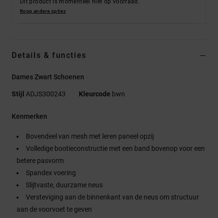
Dit product is momenteel niet op voorraad.
Koop andere opties
Details & functies
Dames Zwart Schoenen
Stijl
ADJS300243
Kleurcode
bwn
Kenmerken
Bovendeel van mesh met leren paneel opzij
Volledige bootieconstructie met een band bovenop voor een
betere pasvorm
Spandex voering
Slijtvaste, duurzame neus
Versteviging aan de binnenkant van de neus om structuur
aan de voorvoet te geven