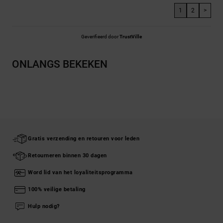
1
2
>
Geverifieerd door
TrustVille
ONLANGS BEKEKEN
Gratis verzending en retouren voor leden
Retourneren binnen 30 dagen
Word lid van het loyaliteitsprogramma
100% veilige betaling
Hulp nodig?