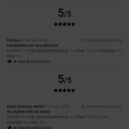
5
/5
Patricia
26. februari 2026
Geverifieerde aankoop
Comfortable and very attractive
Comfort
: 5
Prijs-kwaliteitverhouding
: 5
Maat
: Te groot
Materiaal
: 5
/5
/5
/5
Kleur
: 5
/5
Ik raad dit product aan
5
/5
Client anonyme vérifié
27. januari 2026
Geverifieerde aankoop
No problem with his shoes
Comfort
: 4
Prijs-kwaliteitverhouding
: 4
Maat
: Perfecte maat
/5
/5
Materiaal
: 5
Kleur
: 5
/5
/5
Ik raad dit product aan