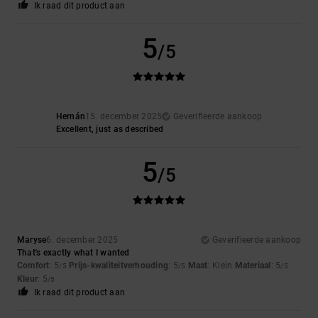
Ik raad dit product aan
5
/5
Hernán
15. december 2025
Geverifieerde aankoop
Excellent, just as described
5
/5
Maryse
6. december 2025
Geverifieerde aankoop
That's exactly what I wanted
Comfort
: 5
Prijs-kwaliteitverhouding
: 5
Maat
: Klein
Materiaal
: 5
/5
/5
/5
Kleur
: 5
/5
Ik raad dit product aan