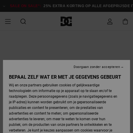
Ga
naar
SALE ON SALE*:
25% EXTRA KORTING OP ALLE AFGEPRIJSDE 
Productinformatie
SALE ON SALE
HEREN SALE
ESSENTIALS
ESSENTIALS
ESSENTIALS
SKATESHOP
SNOWBOARDSHOP
Toegang tot
Schoenen
Schoenen
Sale schoenen
Stag
Astrix
Nieuwe
Nieuwe
Petten &
Chelsea
Pixie
Nieuwe
Snowboardjassen
Court Graffik
Nieuwe
Nieuwe
Petten &
Skateschoenen
Team
Snowboardjassen
Snowboardschoene
Boots
mijn bestelling
Collectie
Collectie
hoeden
Collectie
Collectie
Collectie
hoeden
HEREN
DAMES SALE
HIGHLIGHTS
HIGHLIGHTS
SCHOENEN
GEMEENSCHAP
DAMES
Kleding
Snow
Kleding
Court Graffik
Ducati
Court Graffik
Astrix
Snowboardbroeken
Pure
Alles
Snowboardbroeken
Snowboardjassen
Snowboardjassen
Levering
SNOWBOARDSHOP
Skateschoenen
Sweatshirts
Mutsen
Sneakers
Skate
T-Shirts
Mutsen
weergeven
Doorgaan zonder accepteren
DAMES
KINDEREN
SCHOENEN
SCHOENEN
KLEDING
Accessoires
Sale
Lynx
DC Command
View All
DC Command
Alles
Stag
Snowboardschoene
Snowboardbroeken
Snowboardbroeken
BEPAAL ZELF WAT ER MET JE GEGEVENS GEBEURT
Retouren
SALE
KINDEREN
accessoires
Sneakers
T-Shirts
Tassen &
Skate
weergeven
Baby schoenen
Hoodies &
Tassen &
Wij en onze partners gebruiken cookies of gelijkwaardige
SNOWBOARDSHOP
rugzakken
sweatshirts
rugzakken
technologieën om informatie op je apparaat op te slaan en/of te
KINDEREN
KLEDING
KLEDING
ACCESSOIRES
SNOW
Pure
Manteca
Manteca
Winterlaarzen
Accessoires
Mutsen
raadplegen. Deze persoonsgegevens (zoals je navigatiegegevens en
Betaling
Sale snow-
Slippers
Overhemden
Slippers
Sneakers
je IP-adres) kunnen worden gebruikt om je gepersonaliseerde
artikelen
Alles
Jasjes &
Alles
publicaties en content te presenteren; om de prestaties van
SKATE
ACCESSOIRES
T-Shirts
Net
Construct
Best Sellers
Polair fleeces
Alles
Alles
weergeven
jassen
weergeven
advertenties en content te meten; om gepersonaliseerde
Giftcard
Winterlaarzen
Jeans
Snowboardschoene
Alles
& softshells
weergeven
weergeven
advertenties te leveren; om meer te weten te komen over hun
Jasjes &
weergeven
publiek; om de producten van onze partners te ontwikkelen en te
COURT
Jasjes &
Alles
Ascend
jassen
Overhemden
verbeteren. Je kunt je keuzes aanpassen om cookies waarvoor je
Quiksilver
GRAFFIK
jassen
weergeven
Snowboardschoene
Jasjes &
Unisex
Mutsen