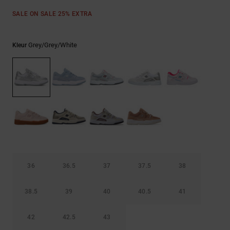
FAQ
Riemen &
bekijken
portemonnees
SALE ON SALE 25% EXTRA
Grey/grey/white
Kleur
36
36.5
37
37.5
38
38.5
39
40
40.5
41
42
42.5
43