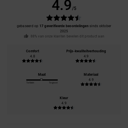
4.9
/5
gebaseerd op
17 geverifieerde beoordelingen
sinds oktober
2025
88% van onze klanten bevelen dit product aan
Comfort
Prijs-kwaliteitverhouding
4.8
4.9
Maat
Materiaal
4.9
Te klein
Te groot
Kleur
4.9