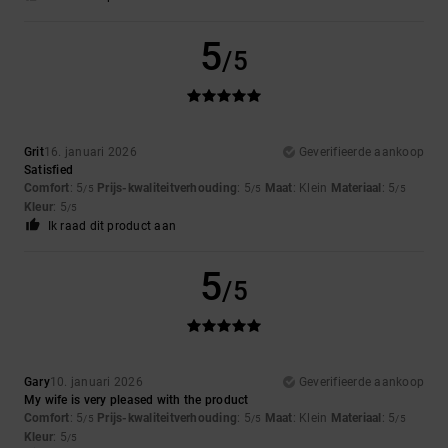
5
/5
Grit
16. januari 2026
Geverifieerde aankoop
Satisfied
Comfort
: 5
Prijs-kwaliteitverhouding
: 5
Maat
: Klein
Materiaal
: 5
/5
/5
/5
Kleur
: 5
/5
Ik raad dit product aan
5
/5
Gary
10. januari 2026
Geverifieerde aankoop
My wife is very pleased with the product
Comfort
: 5
Prijs-kwaliteitverhouding
: 5
Maat
: Klein
Materiaal
: 5
/5
/5
/5
Kleur
: 5
/5