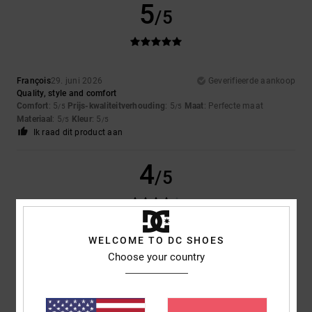
5
/5
François
29. juni 2026
Geverifieerde aankoop
Quality, style and comfort
Comfort
: 5
Prijs-kwaliteitverhouding
: 5
Maat
: Perfecte maat
/5
/5
Materiaal
: 5
Kleur
: 5
/5
/5
Ik raad dit product aan
4
/5
WELCOME TO DC SHOES
Charo (GÓMEZ OVIEDO)
24. mei 2026
Geverifieerde aankoop
...
Choose your country
Comfort
: 4
Prijs-kwaliteitverhouding
: 5
Maat
: Perfecte maat
/5
/5
Materiaal
: 5
Kleur
: 5
/5
/5
Ik raad dit product aan