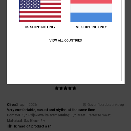
5
/5
US SHIPPING ONLY
NL SHIPPING ONLY
Marian
4. april 2026
Geverifieerde aankoop
VIEW ALL COUNTRIES
Because they're absolutely gorgeous and the price is a steal
Comfort
: 5
Prijs-kwaliteitverhouding
: 5
Maat
: Perfecte maat
/5
/5
Materiaal
: 5
Kleur
: 5
/5
/5
Ik raad dit product aan
5
/5
Oliver
3. april 2026
Geverifieerde aankoop
Very comfortable, casual and stylish at the same time
Comfort
: 5
Prijs-kwaliteitverhouding
: 5
Maat
: Perfecte maat
/5
/5
Materiaal
: 5
Kleur
: 5
/5
/5
Ik raad dit product aan