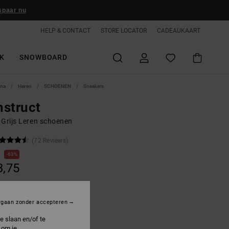
spaar nu
HELP & CONTACT
STORE LOCATOR
CADEAUKAART
K
SNOWBOARD
ina
Heren
SCHOENEN
Sneakers
struct
 Grijs Leren schoenen
(72 Reviews)
0
63%
3,75
ON SALE 25% EXTRA
rgaan zonder accepteren
e slaan en/of te
rey/grey/white
 om je