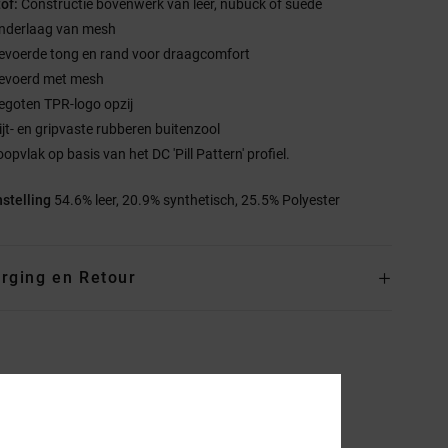
tof:
Constructie bovenwerk van leer, nubuck of suède
nderlaag van mesh
evoerde tong en rand voor draagcomfort
evoerd met mesh
egoten TPR-logo opzij
lijt- en gripvaste rubberen buitenzool
opvlak op basis van het DC 'Pill Pattern' profiel.
stelling
54.6% leer, 20.9% synthetisch, 25.5% Polyester
rging en Retour