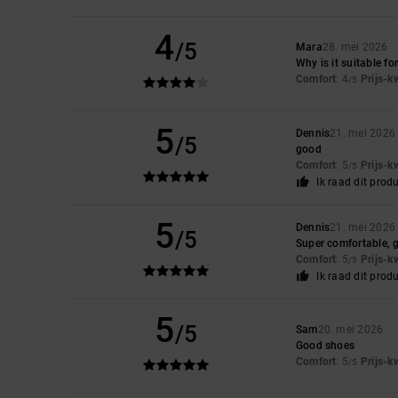
4
/5
Mara
28. mei 2026
Why is it suitable f
Comfort
: 4
Prijs-k
/5
5
Dennis
21. mei 2026
/5
good
Comfort
: 5
Prijs-k
/5
Ik raad dit prod
5
Dennis
21. mei 2026
/5
Super comfortable, gre
Comfort
: 5
Prijs-k
/5
Ik raad dit prod
5
/5
Sam
20. mei 2026
Good shoes
Comfort
: 5
Prijs-k
/5