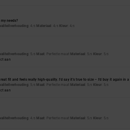
or my needs?
waliteitverhouding
: 4
Materiaal
: 4
Kleur
: 4
/5
/5
/5
waliteitverhouding
: 5
Maat
: Perfecte maat
Materiaal
: 5
Kleur
: 5
/5
/5
/5
uct aan
at fit and feels really high-quality. I’d say it’s true to size – I’d buy it again in 
waliteitverhouding
: 5
Maat
: Perfecte maat
Materiaal
: 5
Kleur
: 5
/5
/5
/5
uct aan
waliteitverhouding
: 4
Maat
: Perfecte maat
Materiaal
: 5
Kleur
: 5
/5
/5
/5