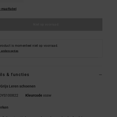
e maattabel
Niet op voorraad
product is momenteel niet op voorraad.
 andere opties
ils & functies
 Grijs Leren schoenen
DYS100822
Kleurcode
xssw
rken