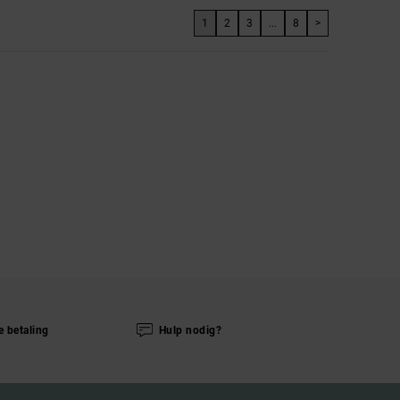
1
2
3
...
8
>
e betaling
Hulp nodig?