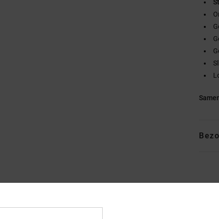
S
O
G
G
G
S
Lo
Samen
Bezo