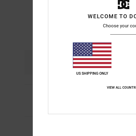
WELCOME TO D
Choose your co
Comfort
Pri
4.7
US SHIPPING ONLY
VIEW ALL COUNTR
5
/5
Kevin Alejandro
9. ju
Really good
Comfort
: 5
Prijs-k
/5
4
/5
Niek
9. juli 2026
Zou