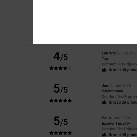
Comfort
: 3
Maat
: 
/5
5
Elsa
30. juni 2026
/5
pretty, light, perfec
Comfort
: 5
Prijs-k
/5
Ik raad dit prod
4
Laurent
22. juni 202
/5
Top
Comfort
: 4
Prijs-k
/5
Ik raad dit prod
5
Jon
21. juni 2026
/5
Perfect shoe
Comfort
: 5
Prijs-k
/5
Ik raad dit prod
5
Paul
6. juni 2026
/5
Excellent quality
Comfort
: 5
Prijs-k
/5
Ik raad dit prod