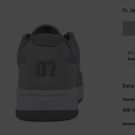
Zi
Dit 
Koop
Deta
Heren
Stijl
A
Kenme