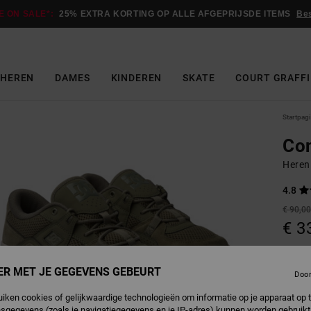
E ON SALE*:
25% EXTRA KORTING OP ALLE AFGEPRIJSDE ITEMS
Be
HEREN
DAMES
KINDEREN
SKATE
COURT GRAFFI
Startpag
Con
Heren
4.8
€ 90,0
€ 3
SALE
SALE 
ER MET JE GEGEVENS GEBEURT
Doo
uiken cookies of gelijkwaardige technologieën om informatie op je apparaat op t
A
Kleur
sgegevens (zoals je navigatiegegevens en je IP-adres) kunnen worden gebruikt