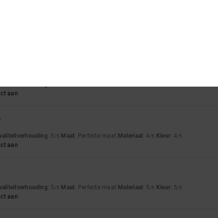
Klein
Materiaal
: 5
Kleur
: 5
/5
/5
t for summer
waliteitverhouding
: 5
Maat
: Perfecte maat
Kleur
: 5
/5
/5
uct aan
6
waliteitverhouding
: 5
Maat
: Perfecte maat
Materiaal
: 4
Kleur
: 4
/5
/5
/5
uct aan
waliteitverhouding
: 5
Maat
: Perfecte maat
Materiaal
: 5
Kleur
: 5
/5
/5
/5
uct aan