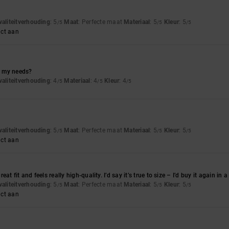
waliteitverhouding
: 5
Maat
: Perfecte maat
Materiaal
: 5
Kleur
: 5
/5
/5
/5
uct aan
or my needs?
waliteitverhouding
: 4
Materiaal
: 4
Kleur
: 4
/5
/5
/5
waliteitverhouding
: 5
Maat
: Perfecte maat
Materiaal
: 5
Kleur
: 5
/5
/5
/5
uct aan
at fit and feels really high-quality. I’d say it’s true to size – I’d buy it again in 
waliteitverhouding
: 5
Maat
: Perfecte maat
Materiaal
: 5
Kleur
: 5
/5
/5
/5
uct aan