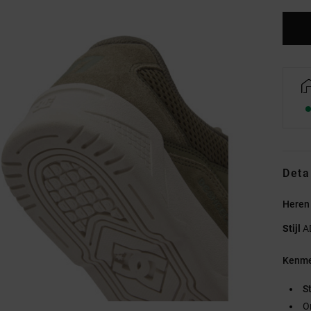
Deta
Heren
Stijl
A
Kenme
S
O