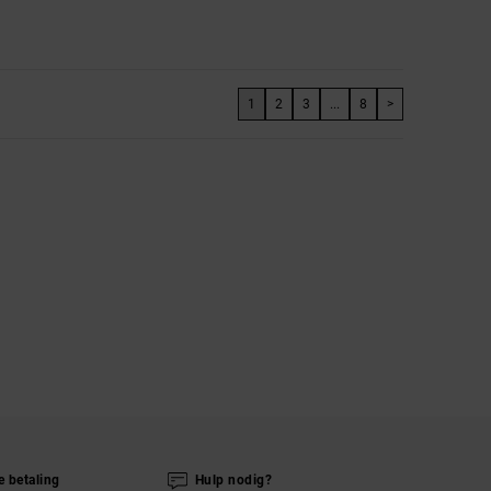
1
2
3
...
8
>
e betaling
Hulp nodig?