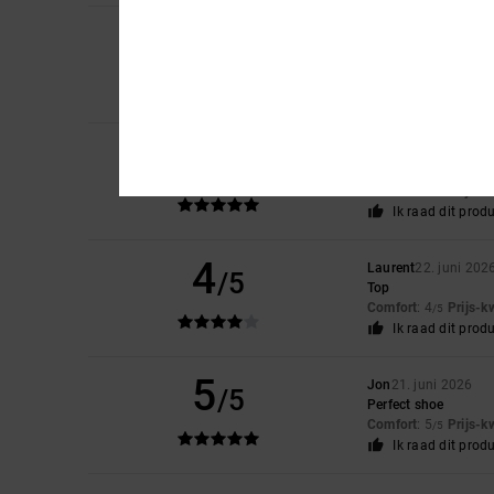
4
/5
Niek
9. juli 2026
Zou
Comfort
: 3
Maat
: 
/5
5
Elsa
30. juni 2026
/5
pretty, light, perfec
Comfort
: 5
Prijs-k
/5
Ik raad dit prod
4
Laurent
22. juni 202
/5
Top
Comfort
: 4
Prijs-k
/5
Ik raad dit prod
5
Jon
21. juni 2026
/5
Perfect shoe
Comfort
: 5
Prijs-k
/5
Ik raad dit prod