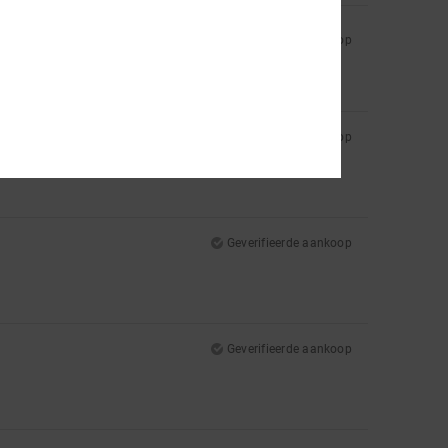
Geverifieerde aankoop
Geverifieerde aankoop
Geverifieerde aankoop
Geverifieerde aankoop