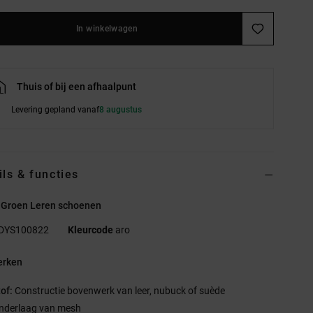
In winkelwagen
Thuis of bij een afhaalpunt
Levering gepland vanaf
8 augustus
ils & functies
 Groen Leren schoenen
DYS100822
Kleurcode
aro
rken
tof:
Constructie bovenwerk van leer, nubuck of suède
nderlaag van mesh