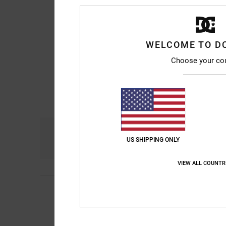
WELCOME TO D
Choose your co
Comfort
Pri
4.7
US SHIPPING ONLY
VIEW ALL COUNTR
5
/5
Kevin Alejandro
9. ju
Really good
Comfort
: 5
Prijs-k
/5