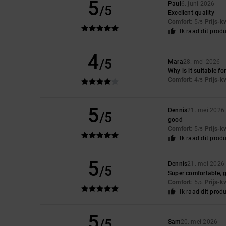
5
Paul
6. juni 2026
/5
Excellent quality
Comfort
: 5
Prijs-k
/5
Ik raad dit prod
4
/5
Mara
28. mei 2026
Why is it suitable f
Comfort
: 4
Prijs-k
/5
5
Dennis
21. mei 2026
/5
good
Comfort
: 5
Prijs-k
/5
Ik raad dit prod
5
Dennis
21. mei 2026
/5
Super comfortable, gre
Comfort
: 5
Prijs-k
/5
Ik raad dit prod
5
/5
Sam
20. mei 2026