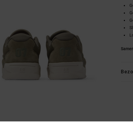
G
G
G
S
Lo
Samen
Bezo