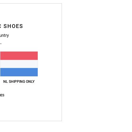
Gemiddelde score
C SHOES
4.8
untry
/5
gebaseerd op
72 geverifieerde beoordelingen
sinds oktober 2025
85% van onze klanten bevelen dit product aan
js-kwaliteitverhouding
Maat
Materia
4.8
4.8
NL SHIPPING ONLY
Te klein
Te groot
IES
li 2026
waliteitverhouding
: 5
Maat
: Perfecte maat
Materiaal
: 5
Kleur
: 5
/5
/5
/5