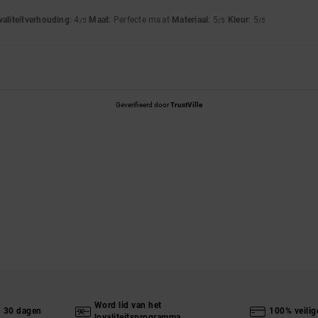
waliteitverhouding
: 4
Maat
: Perfecte maat
Materiaal
: 5
Kleur
: 5
/5
/5
/5
Geverifieerd door
TrustVille
Word lid van het
n 30 dagen
100% veilig
loyaliteitsprogramma