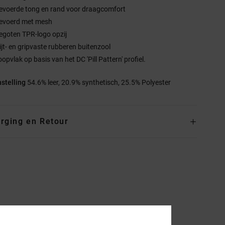
evoerde tong en rand voor draagcomfort
evoerd met mesh
egoten TPR-logo opzij
lijt- en gripvaste rubberen buitenzool
opvlak op basis van het DC 'Pill Pattern' profiel.
stelling
54.6% leer, 20.9% synthetisch, 25.5% Polyester
rging en Retour