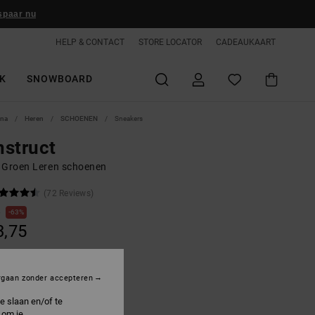
spaar nu
HELP & CONTACT
STORE LOCATOR
CADEAUKAART
K
SNOWBOARD
ina
Heren
SCHOENEN
Sneakers
struct
 Groen Leren schoenen
(72 Reviews)
0
63%
3,75
ON SALE 25% EXTRA
rgaan zonder accepteren
e slaan en/of te
rmy/olive
 om je