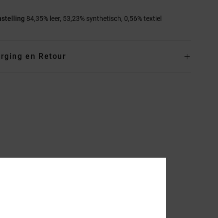
stelling
84,35% leer, 53,23% synthetisch, 0,56% textiel
rging en Retour