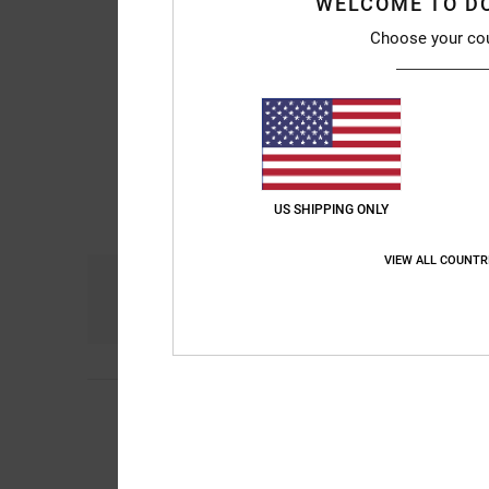
WELCOME TO D
Choose your co
US SHIPPING ONLY
VIEW ALL COUNTR
Comfort
Pri
4.5
5
Alexia
8. april 2026
/5
I loveee so cute
Comfort
: 5
Prijs-k
/5
Ik raad dit prod