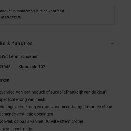
product is momenteel niet op voorraad.
 andere opties
ils & functies
 Wit Leren schoenen
01043
Kleurcode
102
rken
ovendeel van leer, nubuck of suède [afhankelijk van de kleur]
uper lichte tong van mesh
chuimgevoerde tong en rand voor meer draagcomfort en steun
demende ventilatie-openingen
oopvlak op basis van het DC Pill Pattern profiel
upzoolconstructie