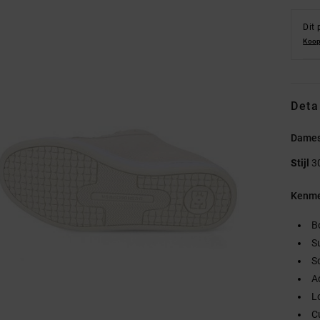
Dit 
Koop
Deta
Dames
Stijl
3
Kenme
B
S
S
A
L
C