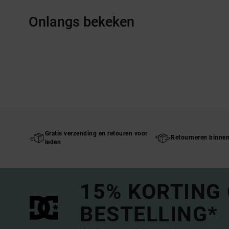
Onlangs bekeken
Gratis verzending en retouren voor
Retourneren binne
leden
15% KORTING
BESTELLING*