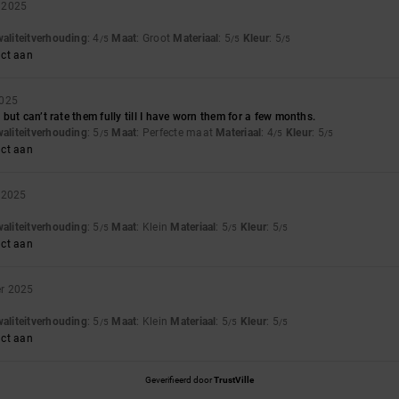
 2025
waliteitverhouding
: 4
Maat
: Groot
Materiaal
: 5
Kleur
: 5
/5
/5
/5
uct aan
2025
but can’t rate them fully till I have worn them for a few months.
waliteitverhouding
: 5
Maat
: Perfecte maat
Materiaal
: 4
Kleur
: 5
/5
/5
/5
uct aan
r 2025
waliteitverhouding
: 5
Maat
: Klein
Materiaal
: 5
Kleur
: 5
/5
/5
/5
uct aan
er 2025
waliteitverhouding
: 5
Maat
: Klein
Materiaal
: 5
Kleur
: 5
/5
/5
/5
uct aan
Geverifieerd door
TrustVille