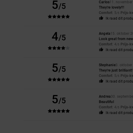
5
Carlos
11. november
/5
They're lovely!!!
Comfort
: 5
Prijs-k
/5
Ik raad dit prod
4
Angela
15. oktober 
/5
Look great from new 
Comfort
: 4
Prijs-k
/5
Ik raad dit prod
5
Stephanie
3. oktobe
/5
They're just brilliant!
Comfort
: 5
Prijs-k
/5
Ik raad dit prod
5
Andrea
30. septemb
/5
Beautiful
Comfort
: 4
Prijs-k
/5
Ik raad dit prod