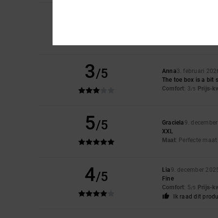
4
Daniela
25. maart 2
/5
They're really good, 
Comfort
: 5
Prijs-k
/5
Ik raad dit prod
3
/5
Anna
3. februari 202
The toe box is a bit 
Comfort
: 3
Prijs-k
/5
5
/5
Graciela
9. decembe
XXL
Maat
: Perfecte maa
4
Lia
9. december 202
/5
Fine
Comfort
: 5
Prijs-k
/5
Ik raad dit prod