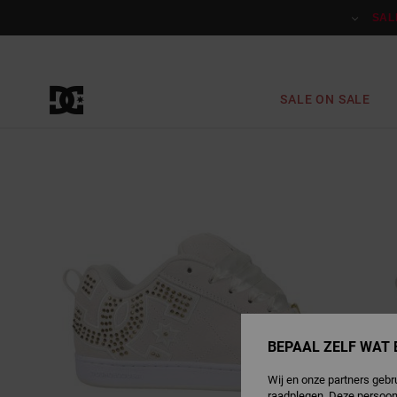
Ga
naar
SAL
Productinformatie
SALE ON SALE
BEPAAL ZELF WAT 
Wij en onze partners gebr
raadplegen. Deze persoon