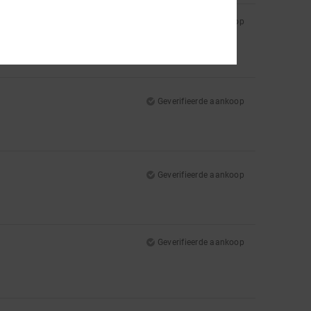
Geverifieerde aankoop
he shoes end up a bit blue, but I think it'll wash out
Geverifieerde aankoop
Geverifieerde aankoop
Geverifieerde aankoop