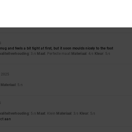
026
but there's just one problem: the colour from the jeans rubs off when it rains, so t
waliteitverhouding
: 5
Maat
: Groot
Materiaal
: 5
Kleur
: 5
/5
/5
/5
uct aan
6
snug and feels a bit tight at first, but it soon moulds nicely to the foot
waliteitverhouding
: 3
Maat
: Perfecte maat
Materiaal
: 4
Kleur
: 5
/5
/5
/5
r 2025
t
Materiaal
: 5
/5
5
waliteitverhouding
: 5
Maat
: Klein
Materiaal
: 3
Kleur
: 5
/5
/5
/5
uct aan