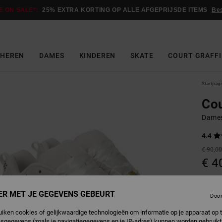
E ON SALE*:
25% EXTRA KORTING OP ALLE AFGEPRIJSDE ITEMS
Be
HEREN
DAMES
KINDEREN
SKATE
COURT GRAFFI
Startpag
Cou
Dames
4.4
€ 90,0
€ 4
Betaal 
ER MET JE GEGEVENS GEBEURT
Doo
SALE
uiken cookies of gelijkwaardige technologieën om informatie op je apparaat op t
SALE 
sgegevens (zoals je navigatiegegevens en je IP-adres) kunnen worden gebruikt