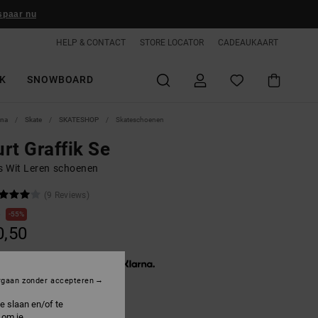
spaar nu
HELP & CONTACT
STORE LOCATOR
CADEAUKAART
K
SNOWBOARD
ina
Skate
SKATESHOP
Skateschoenen
rt Graffik Se
 Wit Leren schoenen
(9 Reviews)
0
55%
0,50
3 x € 13,50, zonder rente met
rgaan zonder accepteren
e slaan en/of te
ON SALE 25% EXTRA
 om je