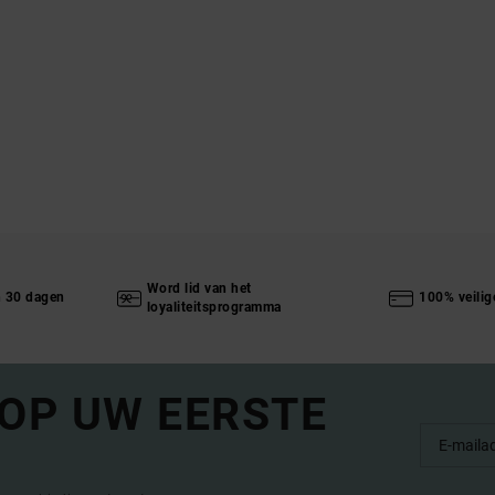
Word lid van het
n 30 dagen
100% veilig
loyaliteitsprogramma
 OP UW EERSTE