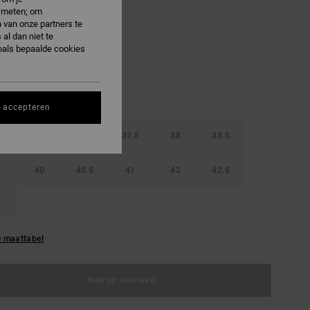
e meten; om
 van onze partners te
ff White/gold
al dan niet te
oals bepaalde cookies
s accepteren
36.5
37
37.5
38
38.5
40
40.5
41
42
42.5
e maattabel
Niet op voorraad