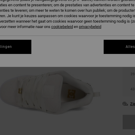
ties en content te presenteren; om de prestaties van advertenties en content t
nties te leveren; om meer te weten te komen over hun publiek; om de producten
O
Kleur
ren. Je kunt je keuzes aanpassen om cookies waarvoor je toestemming nodig is 
n verzetten wanneer het gaat om cookies waarvoor geen toestemming nodig is (z
 voor meer informatie naar ons
cookiebeleid
en
privacybeleid
llingen
Alle
36
39
43
Zi