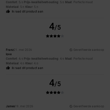
Comfort
: 5
Prijs-kwaliteitverhouding
: 5
Maat
: Perfecte maat
/5
/5
Materiaal
: 5
Kleur
: 5
/5
/5
Ik raad dit product aan
4
/5
Franz
21. mei 2026
Geverifieerde aankoop
love
Comfort
: 4
Prijs-kwaliteitverhouding
: 4
Maat
: Perfecte maat
/5
/5
Materiaal
: 4
Kleur
: 4
/5
/5
Ik raad dit product aan
4
/5
James
19. mei 2026
Geverifieerde aankoop