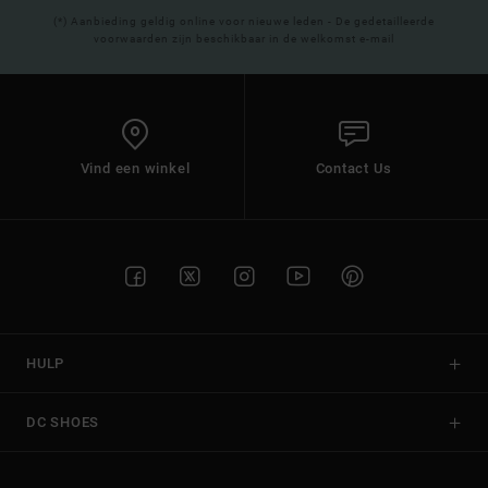
(*) Aanbieding geldig online voor nieuwe leden - De gedetailleerde
voorwaarden zijn beschikbaar in de welkomst e-mail
Vind een winkel
Contact Us
HULP
DC SHOES