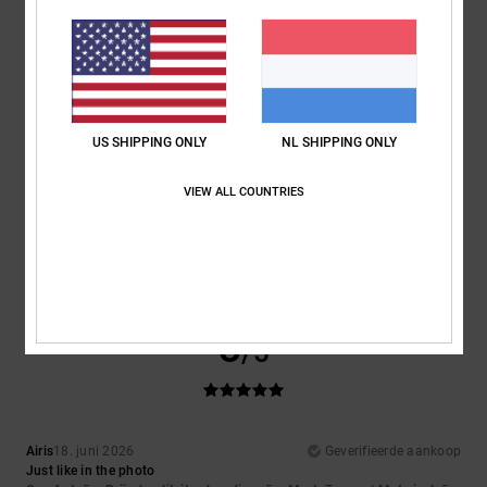
Kleur
: 5
/5
Ik raad dit product aan
5
/5
US SHIPPING ONLY
NL SHIPPING ONLY
VIEW ALL COUNTRIES
Julien
24. juni 2026
Geverifieerde aankoop
Well
Comfort
: 5
Prijs-kwaliteitverhouding
: 5
Maat
: Perfecte maat
/5
/5
Materiaal
: 5
Kleur
: 5
/5
/5
Ik raad dit product aan
5
/5
Airis
18. juni 2026
Geverifieerde aankoop
Just like in the photo