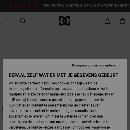
Ga
naar
SALE ON SALE*:
25% EXTRA KORTING OP ALLE AFGEPRIJSDE 
Productinformatie
SALE ON SALE
HEREN SALE
ESSENTIALS
ESSENTIALS
ESSENTIALS
SKATESHOP
SNOWBOARDSHOP
Toegang tot
Schoenen
Schoenen
Sale schoenen
Stag
Astrix
Nieuwe
Nieuwe
Petten &
Chelsea
Pixie
Nieuwe
Snowboardjassen
Court Graffik
Nieuwe
Nieuwe
Petten &
Skateschoenen
Team
Snowboardjassen
Snowboardschoene
Boots
mijn bestelling
Collectie
Collectie
hoeden
Collectie
Collectie
Collectie
hoeden
HEREN
DAMES SALE
HIGHLIGHTS
HIGHLIGHTS
SCHOENEN
GEMEENSCHAP
DAMES
Kleding
Snow
Kleding
Court Graffik
Ducati
Court Graffik
Astrix
Snowboardbroeken
Pure
Alles
Snowboardbroeken
Snowboardjassen
Snowboardjassen
Levering
SNOWBOARDSHOP
Skateschoenen
Sweatshirts
Mutsen
Sneakers
Skate
T-Shirts
Mutsen
weergeven
Doorgaan zonder accepteren
DAMES
KINDEREN
SCHOENEN
SCHOENEN
KLEDING
Accessoires
Sale
Lynx
DC Command
View All
DC Command
Alles
Stag
Snowboardschoene
Snowboardbroeken
Snowboardbroeken
BEPAAL ZELF WAT ER MET JE GEGEVENS GEBEURT
Retouren
SALE
KINDEREN
accessoires
Sneakers
T-Shirts
Tassen &
Skate
weergeven
Baby schoenen
Hoodies &
Tassen &
Wij en onze partners gebruiken cookies of gelijkwaardige
SNOWBOARDSHOP
rugzakken
sweatshirts
rugzakken
technologieën om informatie op je apparaat op te slaan en/of te
KINDEREN
KLEDING
KLEDING
ACCESSOIRES
SNOW
Pure
Manteca
Manteca
Winterlaarzen
Accessoires
Mutsen
raadplegen. Deze persoonsgegevens (zoals je navigatiegegevens en
Betaling
Sale snow-
Slippers
Overhemden
Slippers
Sneakers
je IP-adres) kunnen worden gebruikt om je gepersonaliseerde
artikelen
Alles
Jasjes &
Alles
publicaties en content te presenteren; om de prestaties van
SKATE
ACCESSOIRES
T-Shirts
Net
Construct
Best Sellers
Polair fleeces
Alles
Alles
weergeven
jassen
weergeven
advertenties en content te meten; om gepersonaliseerde
Giftcard
Winterlaarzen
Jeans
Snowboardschoene
Alles
& softshells
weergeven
weergeven
advertenties te leveren; om meer te weten te komen over hun
Jasjes &
weergeven
publiek; om de producten van onze partners te ontwikkelen en te
COURT
Jasjes &
Alles
Ascend
jassen
Overhemden
verbeteren. Je kunt je keuzes aanpassen om cookies waarvoor je
Quiksilver
GRAFFIK
jassen
weergeven
Snowboardschoene
Jasjes &
Unisex
Mutsen