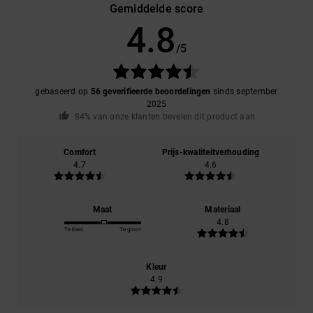
Gemiddelde score
4.8
/5
gebaseerd op
56 geverifieerde beoordelingen
sinds september
2025
84% van onze klanten bevelen dit product aan
Comfort
Prijs-kwaliteitverhouding
4.7
4.6
Maat
Materiaal
4.8
Te klein
Te groot
Kleur
4.9