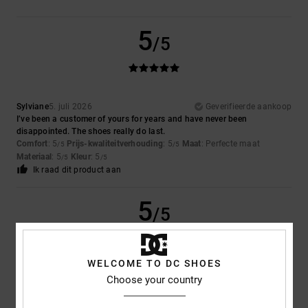
5
/5
Sylviane
5. juli 2026
Geverifieerde aankoop
I’ve been a customer of yours for years and have never been
disappointed. The shoes really do last.
Comfort
: 5
Prijs-kwaliteitverhouding
: 5
Maat
: Perfecte maat
/5
/5
Materiaal
: 5
Kleur
: 5
/5
/5
Ik raad dit product aan
5
/5
WELCOME TO DC SHOES
Mikel
26. juni 2026
Geverifieerde aankoop
Choose your country
Because they’re the only ones my son uses; he doesn’t like any others
Comfort
: 5
Prijs-kwaliteitverhouding
: 5
Maat
: Te groot
Materiaal
: 5
/5
/5
/5