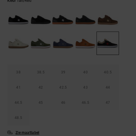
FAQ
Tan/red
Kleur
Riemen &
bekijken
portemonnees
38
38.5
39
40
40.5
41
42
42.5
43
44
44.5
45
46
46.5
47
48.5
Zie maattabel