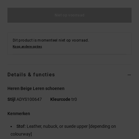
Niet op voorraad
Dit product is momenteel niet op voorraad.
Koop andere opties
Details & functies
Heren Beige Leren schoenen
Stijl
ADYS100647
Kleurcode
tr0
Kenmerken
Stof:
Leather, nubuck, or suede upper [depending on
colourway]