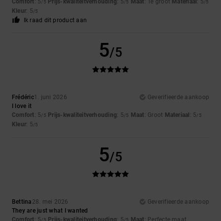
Comfort
: 5
Prijs-kwaliteitverhouding
: 5
Maat
: Te groot
Materiaal
: 5
/5
/5
/5
Kleur
: 5
/5
Ik raad dit product aan
5
/5
Frédéric
1. juni 2026
Geverifieerde aankoop
I love it
Comfort
: 5
Prijs-kwaliteitverhouding
: 5
Maat
: Groot
Materiaal
: 5
/5
/5
/5
Kleur
: 5
/5
5
/5
Bettina
28. mei 2026
Geverifieerde aankoop
They are just what I wanted
Comfort
: 5
Prijs-kwaliteitverhouding
: 5
Maat
: Perfecte maat
/5
/5