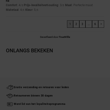
na
Comfort
: 4
Prijs-kwaliteitverhouding
: 3
Maat
: Perfecte maat
/5
/5
Materiaal
: 4
Kleur
: 5
/5
/5
1
2
3
...
6
>
Geverifieerd door
TrustVille
ONLANGS BEKEKEN
Gratis verzending en retouren voor leden
Retourneren binnen 30 dagen
Word lid van het loyaliteitsprogramma