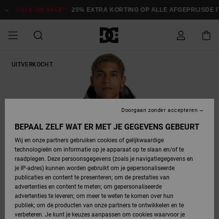
Ga
naar
SALE ON SALE*:
25% EXTRA KORTING OP ALLE AFGEPRIJSDE ITE
Productinformatie
SALE ON SALE
UITVERKOCHT
HEREN SALE
ESSENTIALS
ESSENTIALS
ESSENTIALS
SKATESHOP
SNOWBOARDSHOP
Toegang tot
Schoenen
Schoenen
Sale schoenen
Stag
Astrix
Nieuwe
Nieuwe
Petten &
Chelsea
Pixie
Nieuwe
Snowboardjassen
Court Graffik
Nieuwe
Nieuwe
Petten &
Skateschoenen
Team
Snowboardjassen
Snowboardschoene
Boots
mijn bestelling
Collectie
Collectie
hoeden
Collectie
Collectie
Collectie
hoeden
HEREN
DAMES SALE
HIGHLIGHTS
HIGHLIGHTS
SCHOENEN
GEMEENSCHAP
DAMES
Kleding
Snow
Kleding
Court Graffik
Ducati
Court Graffik
Astrix
Snowboardbroeken
Pure
Alles
Snowboardbroeken
Snowboardjassen
Snowboardjassen
Levering
SNOWBOARDSHOP
Skateschoenen
Sweatshirts
Mutsen
Sneakers
Skate
T-Shirts
Mutsen
weergeven
Doorgaan zonder accepteren
DAMES
KINDEREN
SCHOENEN
SCHOENEN
KLEDING
Accessoires
Sale
Lynx
DC Command
View All
DC Command
Alles
Stag
Snowboardschoene
Snowboardbroeken
Snowboardbroeken
BEPAAL ZELF WAT ER MET JE GEGEVENS GEBEURT
Retouren
SALE
KINDEREN
accessoires
Sneakers
T-Shirts
Tassen &
Skate
weergeven
Baby schoenen
Hoodies &
Tassen &
Wij en onze partners gebruiken cookies of gelijkwaardige
SNOWBOARDSHOP
rugzakken
sweatshirts
rugzakken
technologieën om informatie op je apparaat op te slaan en/of te
KINDEREN
KLEDING
KLEDING
ACCESSOIRES
SNOW
Pure
Manteca
Manteca
Winterlaarzen
Accessoires
Mutsen
raadplegen. Deze persoonsgegevens (zoals je navigatiegegevens en
Betaling
Sale snow-
Slippers
Overhemden
Slippers
Sneakers
je IP-adres) kunnen worden gebruikt om je gepersonaliseerde
artikelen
Alles
Jasjes &
Alles
publicaties en content te presenteren; om de prestaties van
SKATE
ACCESSOIRES
T-Shirts
Net
Construct
Best Sellers
Polair fleeces
Alles
Alles
weergeven
jassen
weergeven
advertenties en content te meten; om gepersonaliseerde
Giftcard
Winterlaarzen
Jeans
Snowboardschoene
Alles
& softshells
weergeven
weergeven
advertenties te leveren; om meer te weten te komen over hun
Jasjes &
weergeven
publiek; om de producten van onze partners te ontwikkelen en te
COURT
Jasjes &
Alles
Ascend
jassen
Overhemden
verbeteren. Je kunt je keuzes aanpassen om cookies waarvoor je
Quiksilver
GRAFFIK
jassen
weergeven
Snowboardschoene
Jasjes &
Unisex
Mutsen