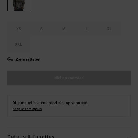
FAQ
Riemen &
bekijken
portemonnees
XS
S
M
L
XL
XXL
Zie maattabel
Niet op voorraad
Dit product is momenteel niet op voorraad.
Koop andere opties
Details & functies