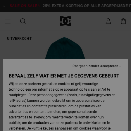
Ga
naar
SALE ON SALE*:
25% EXTRA KORTING OP ALLE AFGEPRIJSDE IT
Productinformatie
SALE ON SALE
UITVERKOCHT
HEREN SALE
ESSENTIALS
ESSENTIALS
ESSENTIALS
SKATESHOP
SNOWBOARDSHOP
Toegang tot
Schoenen
Schoenen
Sale schoenen
Stag
Astrix
Nieuwe
Nieuwe
Petten &
Chelsea
Pixie
Nieuwe
Snowboardjassen
Court Graffik
Nieuwe
Nieuwe
Petten &
Skateschoenen
Team
Snowboardjassen
Snowboardschoene
Boots
mijn bestelling
Collectie
Collectie
hoeden
Collectie
Collectie
Collectie
hoeden
HEREN
DAMES SALE
HIGHLIGHTS
HIGHLIGHTS
SCHOENEN
GEMEENSCHAP
DAMES
Kleding
Snow
Kleding
Court Graffik
Ducati
Court Graffik
Astrix
Snowboardbroeken
Pure
Alles
Snowboardbroeken
Snowboardjassen
Snowboardjassen
Levering
SNOWBOARDSHOP
Skateschoenen
Sweatshirts
Mutsen
Sneakers
Skate
T-Shirts
Mutsen
weergeven
Doorgaan zonder accepteren
DAMES
KINDEREN
SCHOENEN
SCHOENEN
KLEDING
Accessoires
Sale
Lynx
DC Command
View All
DC Command
Alles
Stag
Snowboardschoene
Snowboardbroeken
Snowboardbroeken
BEPAAL ZELF WAT ER MET JE GEGEVENS GEBEURT
Retouren
SALE
KINDEREN
accessoires
Sneakers
T-Shirts
Tassen &
Skate
weergeven
Baby schoenen
Hoodies &
Tassen &
Wij en onze partners gebruiken cookies of gelijkwaardige
SNOWBOARDSHOP
rugzakken
sweatshirts
rugzakken
technologieën om informatie op je apparaat op te slaan en/of te
KINDEREN
KLEDING
KLEDING
ACCESSOIRES
SNOW
Pure
Manteca
Manteca
Winterlaarzen
Accessoires
Mutsen
raadplegen. Deze persoonsgegevens (zoals je navigatiegegevens en
Betaling
Sale snow-
Slippers
Overhemden
Slippers
Sneakers
je IP-adres) kunnen worden gebruikt om je gepersonaliseerde
artikelen
Alles
Jasjes &
Alles
publicaties en content te presenteren; om de prestaties van
SKATE
ACCESSOIRES
T-Shirts
Net
Construct
Best Sellers
Polair fleeces
Alles
Alles
weergeven
jassen
weergeven
advertenties en content te meten; om gepersonaliseerde
Giftcard
Winterlaarzen
Jeans
Snowboardschoene
Alles
& softshells
weergeven
weergeven
advertenties te leveren; om meer te weten te komen over hun
Jasjes &
weergeven
publiek; om de producten van onze partners te ontwikkelen en te
COURT
Jasjes &
Alles
Ascend
jassen
Overhemden
verbeteren. Je kunt je keuzes aanpassen om cookies waarvoor je
Quiksilver
GRAFFIK
jassen
weergeven
Snowboardschoene
Jasjes &
Unisex
Mutsen