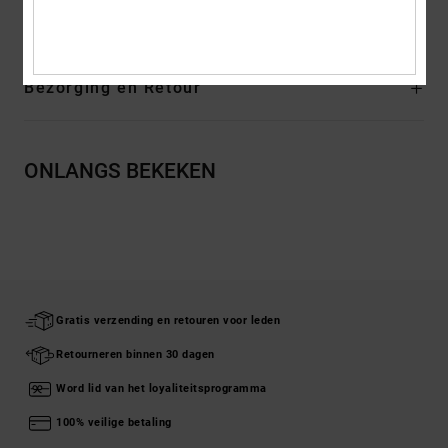
20% gerecycled polyester
Bezorging en Retour
ONLANGS BEKEKEN
Gratis verzending en retouren voor leden
Retourneren binnen 30 dagen
Word lid van het loyaliteitsprogramma
100% veilige betaling