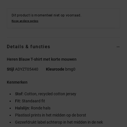
Dit product is momenteel niet op voorraad.
Koop andere opties
Details & functies
Heren Blauw T-shirt met korte mouwen
Stijl
ADYZT05440
Kleurcode
bmg0
Kenmerken
Stof:
Cotton, recycled cotton jersey
Fit:
Standaard fit
Halslijn:
Ronde hals
Plastisol prints in het midden op de borst
Gezeefdrukt label achterop in het midden in de nek