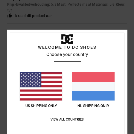
Prijs-kwaliteitverhouding
: 5
Maat
: Perfecte maat
Materiaal
: 5
Kleur
:
/5
/5
5
/5
Ik raad dit product aan
5
/5
WELCOME TO DC SHOES
Choose your country
Christoph
17. april 2026
Geverifieerde aankoop
Best brand!!
Comfort
: 5
Prijs-kwaliteitverhouding
: 5
Maat
: Klein
Materiaal
: 5
/5
/5
/5
Kleur
: 5
/5
Ik raad dit product aan
5
/5
US SHIPPING ONLY
NL SHIPPING ONLY
VIEW ALL COUNTRIES
Alexander
21. februari 2026
Geverifieerde aankoop