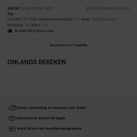
Günter
28. september 2025
Geverifieerde aankoop
Top
Comfort
: 5
Prijs-kwaliteitverhouding
: 5
Maat
: Perfecte maat
/5
/5
Materiaal
: 5
Kleur
: 5
/5
/5
Ik raad dit product aan
Geverifieerd door
TrustVille
ONLANGS BEKEKEN
Gratis verzending en retouren voor leden
Retourneren binnen 30 dagen
Word lid van het loyaliteitsprogramma