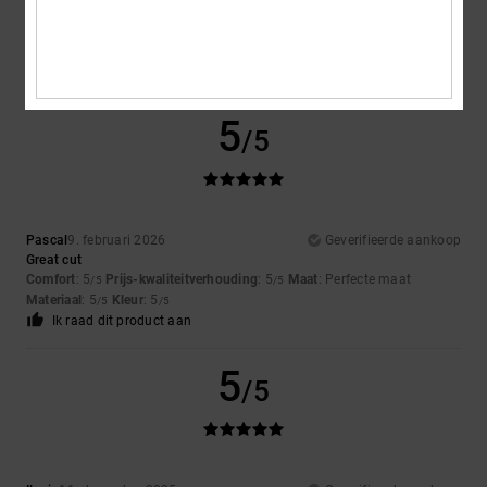
Greeeeen
Comfort
: 5
Prijs-kwaliteitverhouding
: 4
Maat
: Perfecte maat
/5
/5
Materiaal
: 5
Kleur
: 5
/5
/5
Ik raad dit product aan
5
/5
Pascal
9. februari 2026
Geverifieerde aankoop
Great cut
Comfort
: 5
Prijs-kwaliteitverhouding
: 5
Maat
: Perfecte maat
/5
/5
Materiaal
: 5
Kleur
: 5
/5
/5
Ik raad dit product aan
5
/5