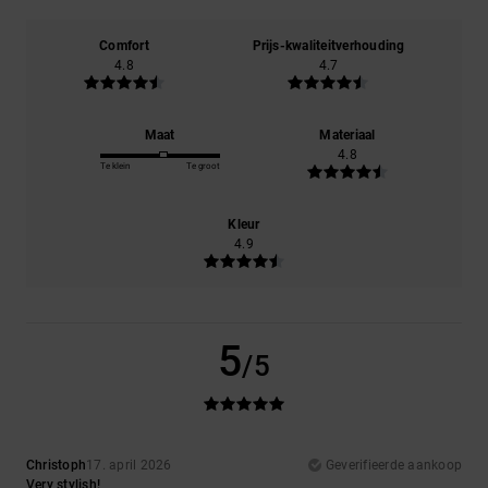
Comfort
Prijs-kwaliteitverhouding
4.8
4.7
Maat
Materiaal
4.8
Te klein
Te groot
Kleur
4.9
5
/5
Christoph
17. april 2026
Geverifieerde aankoop
Very stylish!