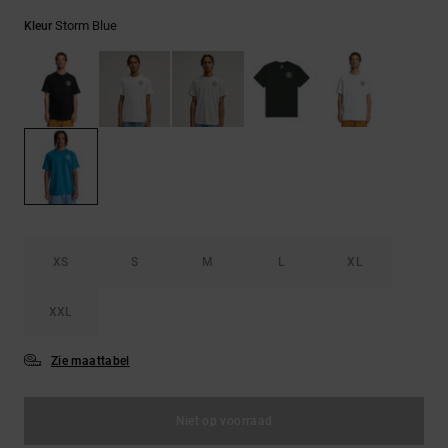
FAQ
Riemen &
bekijken
portemonnees
Storm Blue
Kleur
XS
S
M
L
XL
XXL
Zie maattabel
Niet op voorraad