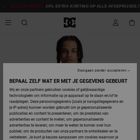
Ga
naar
SALE ON SALE*:
25% EXTRA KORTING OP ALLE AFGEPRIJSDE ITEM
Productinformatie
SALE ON SALE
HEREN SALE
ESSENTIALS
ESSENTIALS
ESSENTIALS
SKATESHOP
SNOWBOARDSHOP
Toegang tot
Schoenen
Schoenen
Sale schoenen
Stag
Astrix
Nieuwe
Nieuwe
Petten &
Chelsea
Pixie
Nieuwe
Snowboardjassen
Court Graffik
Nieuwe
Nieuwe
Petten &
Skateschoenen
Team
Snowboardjassen
Snowboardschoene
Boots
mijn bestelling
Collectie
Collectie
hoeden
Collectie
Collectie
Collectie
hoeden
HEREN
DAMES SALE
HIGHLIGHTS
HIGHLIGHTS
SCHOENEN
GEMEENSCHAP
DAMES
Kleding
Snow
Kleding
Court Graffik
Ducati
Court Graffik
Astrix
Snowboardbroeken
Pure
Alles
Snowboardbroeken
Snowboardjassen
Snowboardjassen
Levering
SNOWBOARDSHOP
Skateschoenen
Sweatshirts
Mutsen
Sneakers
Skate
T-Shirts
Mutsen
weergeven
Doorgaan zonder accepteren
DAMES
KINDEREN
SCHOENEN
SCHOENEN
KLEDING
Accessoires
Sale
Lynx
DC Command
View All
DC Command
Alles
Stag
Snowboardschoene
Snowboardbroeken
Snowboardbroeken
BEPAAL ZELF WAT ER MET JE GEGEVENS GEBEURT
Retouren
SALE
KINDEREN
accessoires
Sneakers
T-Shirts
Tassen &
Skate
weergeven
Baby schoenen
Hoodies &
Tassen &
Wij en onze partners gebruiken cookies of gelijkwaardige
SNOWBOARDSHOP
rugzakken
sweatshirts
rugzakken
technologieën om informatie op je apparaat op te slaan en/of te
KINDEREN
KLEDING
KLEDING
ACCESSOIRES
SNOW
Pure
Manteca
Manteca
Winterlaarzen
Accessoires
Mutsen
raadplegen. Deze persoonsgegevens (zoals je navigatiegegevens en
Betaling
Sale snow-
Slippers
Overhemden
Slippers
Sneakers
je IP-adres) kunnen worden gebruikt om je gepersonaliseerde
artikelen
Alles
Jasjes &
Alles
publicaties en content te presenteren; om de prestaties van
SKATE
ACCESSOIRES
T-Shirts
Net
Construct
Best Sellers
Polair fleeces
Alles
Alles
weergeven
jassen
weergeven
advertenties en content te meten; om gepersonaliseerde
Giftcard
Winterlaarzen
Jeans
Snowboardschoene
Alles
& softshells
weergeven
weergeven
advertenties te leveren; om meer te weten te komen over hun
Jasjes &
weergeven
publiek; om de producten van onze partners te ontwikkelen en te
COURT
Jasjes &
Alles
Ascend
jassen
Overhemden
verbeteren. Je kunt je keuzes aanpassen om cookies waarvoor je
Quiksilver
GRAFFIK
jassen
weergeven
Snowboardschoene
Jasjes &
Unisex
Mutsen