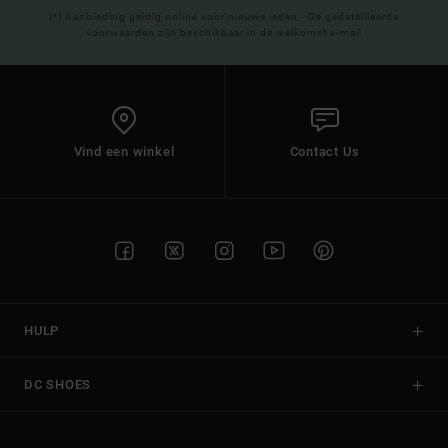
(*) Aanbieding geldig online voor nieuwe leden - De gedetailleerde
voorwaarden zijn beschikbaar in de welkomst e-mail
Vind een winkel
Contact Us
HULP
DC SHOES