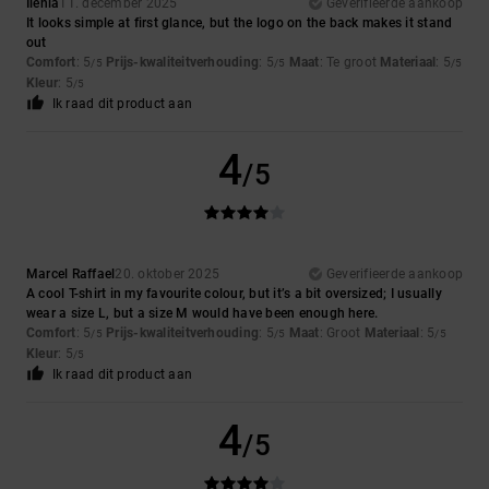
Ilenia
11. december 2025
Geverifieerde aankoop
It looks simple at first glance, but the logo on the back makes it stand
out
Comfort
: 5
Prijs-kwaliteitverhouding
: 5
Maat
: Te groot
Materiaal
: 5
/5
/5
/5
Kleur
: 5
/5
Ik raad dit product aan
4
/5
Marcel Raffael
20. oktober 2025
Geverifieerde aankoop
A cool T-shirt in my favourite colour, but it’s a bit oversized; I usually
wear a size L, but a size M would have been enough here.
Comfort
: 5
Prijs-kwaliteitverhouding
: 5
Maat
: Groot
Materiaal
: 5
/5
/5
/5
Kleur
: 5
/5
Ik raad dit product aan
4
/5