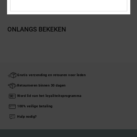
Bezorging en Retour
ONLANGS BEKEKEN
Gratis verzending en retouren voor leden
Retourneren binnen 30 dagen
Word lid van het loyaliteitsprogramma
100% veilige betaling
Hulp nodig?