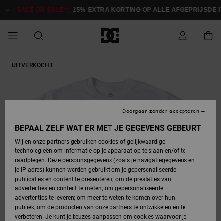
Ga
naar
SALE ON SALE*:
25% EXTRA KORTING OP ALLE AFGEPRIJSDE IT
Productinformatie
SALE ON SALE
UITVERKOCHT
HEREN SALE
ESSENTIALS
ESSENTIALS
ESSENTIALS
SKATESHOP
SNOWBOARDSHOP
Toegang tot
Schoenen
Schoenen
Sale schoenen
Stag
Astrix
Nieuwe
Nieuwe
Petten &
Chelsea
Pixie
Nieuwe
Snowboardjassen
Court Graffik
Nieuwe
Nieuwe
Petten &
Skateschoenen
Team
Snowboardjassen
Snowboardschoene
Boots
mijn bestelling
Collectie
Collectie
hoeden
Collectie
Collectie
Collectie
hoeden
HEREN
DAMES SALE
HIGHLIGHTS
HIGHLIGHTS
SCHOENEN
GEMEENSCHAP
DAMES
Kleding
Snow
Kleding
Court Graffik
Ducati
Court Graffik
Astrix
Snowboardbroeken
Pure
Alles
Snowboardbroeken
Snowboardjassen
Snowboardjassen
Levering
SNOWBOARDSHOP
Skateschoenen
Sweatshirts
Mutsen
Sneakers
Skate
T-Shirts
Mutsen
weergeven
Doorgaan zonder accepteren
DAMES
KINDEREN
SCHOENEN
SCHOENEN
KLEDING
Accessoires
Sale
Lynx
DC Command
View All
DC Command
Alles
Stag
Snowboardschoene
Snowboardbroeken
Snowboardbroeken
BEPAAL ZELF WAT ER MET JE GEGEVENS GEBEURT
Retouren
SALE
KINDEREN
accessoires
Sneakers
T-Shirts
Tassen &
Skate
weergeven
Baby schoenen
Hoodies &
Tassen &
Wij en onze partners gebruiken cookies of gelijkwaardige
SNOWBOARDSHOP
rugzakken
sweatshirts
rugzakken
technologieën om informatie op je apparaat op te slaan en/of te
KINDEREN
KLEDING
KLEDING
ACCESSOIRES
SNOW
Pure
Manteca
Manteca
Winterlaarzen
Accessoires
Mutsen
raadplegen. Deze persoonsgegevens (zoals je navigatiegegevens en
Betaling
Sale snow-
Slippers
Overhemden
Slippers
Sneakers
je IP-adres) kunnen worden gebruikt om je gepersonaliseerde
artikelen
Alles
Jasjes &
Alles
publicaties en content te presenteren; om de prestaties van
SKATE
ACCESSOIRES
T-Shirts
Net
Construct
Best Sellers
Polair fleeces
Alles
Alles
weergeven
jassen
weergeven
advertenties en content te meten; om gepersonaliseerde
Giftcard
Winterlaarzen
Jeans
Snowboardschoene
Alles
& softshells
weergeven
weergeven
advertenties te leveren; om meer te weten te komen over hun
Jasjes &
weergeven
publiek; om de producten van onze partners te ontwikkelen en te
COURT
Jasjes &
Alles
Ascend
jassen
Overhemden
verbeteren. Je kunt je keuzes aanpassen om cookies waarvoor je
Quiksilver
GRAFFIK
jassen
weergeven
Snowboardschoene
Jasjes &
Unisex
Mutsen