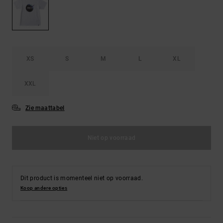
FAQ
Riemen &
bekijken
portemonnees
XS
S
M
L
XL
XXL
Zie maattabel
Niet op voorraad
Dit product is momenteel niet op voorraad.
Koop andere opties