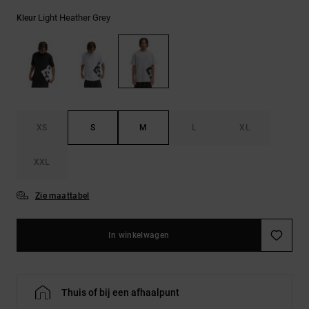
FAQ
Riemen &
bekijken
portemonnees
Light Heather Grey
Kleur
XS
S
M
L
XL
XXL
Zie maattabel
In winkelwagen
Thuis of bij een afhaalpunt