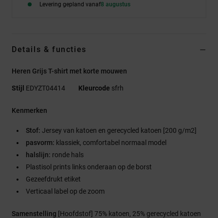
Levering gepland vanaf
8 augustus
Details & functies
Heren Grijs T-shirt met korte mouwen
Stijl
EDYZT04414
Kleurcode
sfrh
Kenmerken
Stof:
Jersey van katoen en gerecycled katoen [200 g/m2]
pasvorm:
klassiek, comfortabel normaal model
halslijn:
ronde hals
Plastisol prints links onderaan op de borst
Gezeefdrukt etiket
Verticaal label op de zoom
Samenstelling
[Hoofdstof] 75% katoen, 25% gerecycled katoen