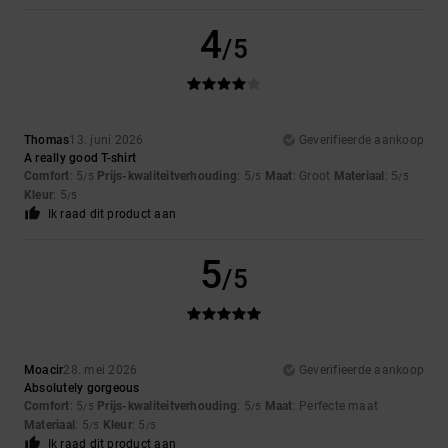
4
/5
Thomas
13. juni 2026
Geverifieerde aankoop
A really good T-shirt
Comfort
: 5
Prijs-kwaliteitverhouding
: 5
Maat
: Groot
Materiaal
: 5
/5
/5
/5
Kleur
: 5
/5
Ik raad dit product aan
5
/5
Moacir
28. mei 2026
Geverifieerde aankoop
Absolutely gorgeous
Comfort
: 5
Prijs-kwaliteitverhouding
: 5
Maat
: Perfecte maat
/5
/5
Materiaal
: 5
Kleur
: 5
/5
/5
Ik raad dit product aan