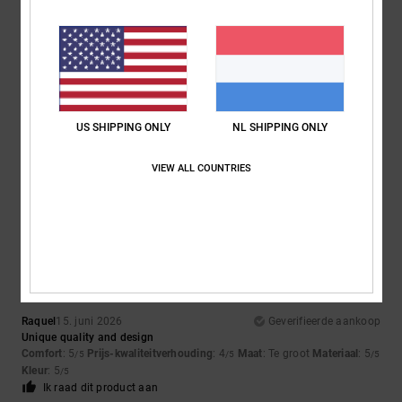
5
/5
Joachim
25. juni 2026
Geverifieerde aankoop
US SHIPPING ONLY
NL SHIPPING ONLY
Stylish
Comfort
: 5
Prijs-kwaliteitverhouding
: 5
Maat
: Perfecte maat
/5
/5
Materiaal
: 5
Kleur
: 5
/5
/5
VIEW ALL COUNTRIES
Ik raad dit product aan
5
/5
Raquel
15. juni 2026
Geverifieerde aankoop
Unique quality and design
Comfort
: 5
Prijs-kwaliteitverhouding
: 4
Maat
: Te groot
Materiaal
: 5
/5
/5
/5
Kleur
: 5
/5
Ik raad dit product aan