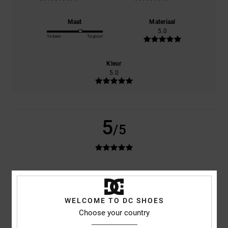
Maat
Materiaal
5.0
Te klein
Te groot
Kleur
5.0
5
/5
Billy
2. juli 2026
Geverifieerde aankoop
Perfect!
Comfort
: 5
Prijs-kwaliteitverhouding
: 5
Maat
: Perfecte maat
/5
/5
WELCOME TO DC SHOES
Materiaal
: 5
Kleur
: 5
/5
/5
Choose your country
Ik raad dit product aan