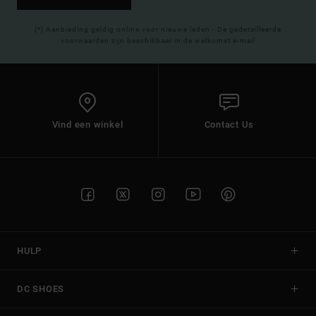
(*) Aanbieding geldig online voor nieuwe leden - De gedetailleerde
voorwaarden zijn beschikbaar in de welkomst e-mail
Vind een winkel
Contact Us
HULP
DC SHOES