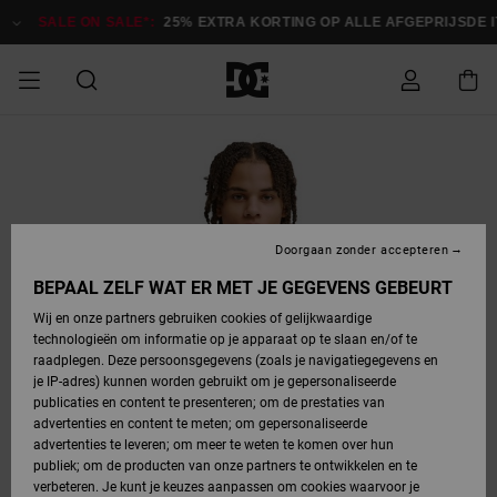
Ga
naar
SALE ON SALE*:
25% EXTRA KORTING OP ALLE AFGEPRIJSDE 
Productinformatie
SALE ON SALE
HEREN SALE
ESSENTIALS
ESSENTIALS
ESSENTIALS
SKATESHOP
SNOWBOARDSHOP
Toegang tot
Schoenen
Schoenen
Sale schoenen
Stag
Astrix
Nieuwe
Nieuwe
Petten &
Chelsea
Pixie
Nieuwe
Snowboardjassen
Court Graffik
Nieuwe
Nieuwe
Petten &
Skateschoenen
Team
Snowboardjassen
Snowboardschoene
Boots
mijn bestelling
Collectie
Collectie
hoeden
Collectie
Collectie
Collectie
hoeden
HEREN
DAMES SALE
HIGHLIGHTS
HIGHLIGHTS
SCHOENEN
GEMEENSCHAP
DAMES
Kleding
Snow
Kleding
Court Graffik
Ducati
Court Graffik
Astrix
Snowboardbroeken
Pure
Alles
Snowboardbroeken
Snowboardjassen
Snowboardjassen
Levering
SNOWBOARDSHOP
Skateschoenen
Sweatshirts
Mutsen
Sneakers
Skate
T-Shirts
Mutsen
weergeven
Doorgaan zonder accepteren
DAMES
KINDEREN
SCHOENEN
SCHOENEN
KLEDING
Accessoires
Sale
Lynx
DC Command
View All
DC Command
Alles
Stag
Snowboardschoene
Snowboardbroeken
Snowboardbroeken
BEPAAL ZELF WAT ER MET JE GEGEVENS GEBEURT
Retouren
SALE
KINDEREN
accessoires
Sneakers
T-Shirts
Tassen &
Skate
weergeven
Baby schoenen
Hoodies &
Tassen &
Wij en onze partners gebruiken cookies of gelijkwaardige
SNOWBOARDSHOP
rugzakken
sweatshirts
rugzakken
technologieën om informatie op je apparaat op te slaan en/of te
KINDEREN
KLEDING
KLEDING
ACCESSOIRES
SNOW
Pure
Manteca
Manteca
Winterlaarzen
Accessoires
Mutsen
raadplegen. Deze persoonsgegevens (zoals je navigatiegegevens en
Betaling
Sale snow-
Slippers
Overhemden
Slippers
Sneakers
je IP-adres) kunnen worden gebruikt om je gepersonaliseerde
artikelen
Alles
Jasjes &
Alles
publicaties en content te presenteren; om de prestaties van
SKATE
ACCESSOIRES
T-Shirts
Net
Construct
Best Sellers
Polair fleeces
Alles
Alles
weergeven
jassen
weergeven
advertenties en content te meten; om gepersonaliseerde
Giftcard
Winterlaarzen
Jeans
Snowboardschoene
Alles
& softshells
weergeven
weergeven
advertenties te leveren; om meer te weten te komen over hun
Jasjes &
weergeven
publiek; om de producten van onze partners te ontwikkelen en te
COURT
Jasjes &
Alles
Ascend
jassen
Overhemden
verbeteren. Je kunt je keuzes aanpassen om cookies waarvoor je
Quiksilver
GRAFFIK
jassen
weergeven
Snowboardschoene
Jasjes &
Unisex
Mutsen