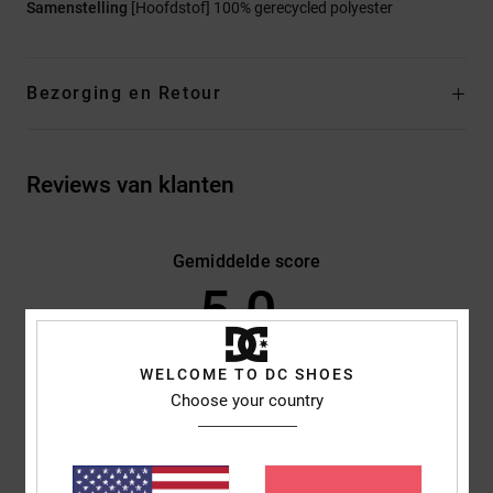
Samenstelling
[Hoofdstof] 100% gerecycled polyester
Bezorging en Retour
Reviews van klanten
Gemiddelde score
5.0
/5
WELCOME TO DC SHOES
gebaseerd op
3 geverifieerde beoordelingen
sinds november
Choose your country
2025
100% van onze klanten bevelen dit product aan
Comfort
Prijs-kwaliteitverhouding