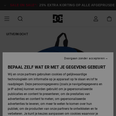
Ga
naar
SALE ON SALE*:
25% EXTRA KORTING OP ALLE AFGEPRIJSDE IT
Productinformatie
SALE ON SALE
UITVERKOCHT
HEREN SALE
ESSENTIALS
ESSENTIALS
ESSENTIALS
SKATESHOP
SNOWBOARDSHOP
Toegang tot
Schoenen
Schoenen
Sale schoenen
Stag
Astrix
Nieuwe
Nieuwe
Petten &
Chelsea
Pixie
Nieuwe
Snowboardjassen
Court Graffik
Nieuwe
Nieuwe
Petten &
Skateschoenen
Team
Snowboardjassen
Snowboardschoene
Boots
mijn bestelling
Collectie
Collectie
hoeden
Collectie
Collectie
Collectie
hoeden
HEREN
DAMES SALE
HIGHLIGHTS
HIGHLIGHTS
SCHOENEN
GEMEENSCHAP
DAMES
Kleding
Snow
Kleding
Court Graffik
Ducati
Court Graffik
Astrix
Snowboardbroeken
Pure
Alles
Snowboardbroeken
Snowboardjassen
Snowboardjassen
Levering
SNOWBOARDSHOP
Skateschoenen
Sweatshirts
Mutsen
Sneakers
Skate
T-Shirts
Mutsen
weergeven
Doorgaan zonder accepteren
DAMES
KINDEREN
SCHOENEN
SCHOENEN
KLEDING
Accessoires
Sale
Lynx
DC Command
View All
DC Command
Alles
Stag
Snowboardschoene
Snowboardbroeken
Snowboardbroeken
BEPAAL ZELF WAT ER MET JE GEGEVENS GEBEURT
Retouren
SALE
KINDEREN
accessoires
Sneakers
T-Shirts
Tassen &
Skate
weergeven
Baby schoenen
Hoodies &
Tassen &
Wij en onze partners gebruiken cookies of gelijkwaardige
SNOWBOARDSHOP
rugzakken
sweatshirts
rugzakken
technologieën om informatie op je apparaat op te slaan en/of te
KINDEREN
KLEDING
KLEDING
ACCESSOIRES
SNOW
Pure
Manteca
Manteca
Winterlaarzen
Accessoires
Mutsen
raadplegen. Deze persoonsgegevens (zoals je navigatiegegevens en
Betaling
Sale snow-
Slippers
Overhemden
Slippers
Sneakers
je IP-adres) kunnen worden gebruikt om je gepersonaliseerde
artikelen
Alles
Jasjes &
Alles
publicaties en content te presenteren; om de prestaties van
SKATE
ACCESSOIRES
T-Shirts
Net
Construct
Best Sellers
Polair fleeces
Alles
Alles
weergeven
jassen
weergeven
advertenties en content te meten; om gepersonaliseerde
Giftcard
Winterlaarzen
Jeans
Snowboardschoene
Alles
& softshells
weergeven
weergeven
advertenties te leveren; om meer te weten te komen over hun
Jasjes &
weergeven
publiek; om de producten van onze partners te ontwikkelen en te
COURT
Jasjes &
Alles
Ascend
jassen
Overhemden
verbeteren. Je kunt je keuzes aanpassen om cookies waarvoor je
Quiksilver
GRAFFIK
jassen
weergeven
Snowboardschoene
Jasjes &
Unisex
Mutsen