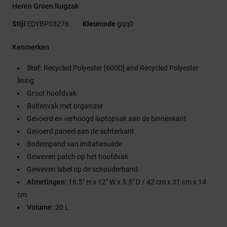
Heren Groen Rugzak
Stijl
EDYBP03276
Kleurcode
gqq0
Kenmerken
Stof:
Recycled Polyester [600D] and Recycled Polyester
lining
Groot hoofdvak
Buitenvak met organizer
Gevoerd en verhoogd laptopvak aan de binnenkant
Gevoerd paneel aan de achterkant
Bodempand van imitatiesuède
Geweven patch op het hoofdvak
Geweven label op de schouderband
Afmetingen:
16.5" H x 12" W x 5.5" D / 42 cm x 31 cm x 14
cm
Volume:
20 L