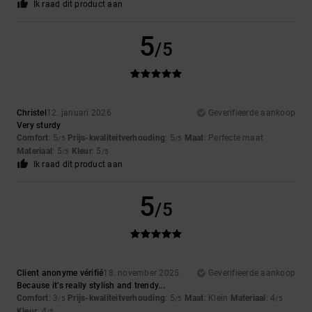
Ik raad dit product aan
5
/5
Christel
12. januari 2026
Geverifieerde aankoop
Very sturdy
Comfort
: 5
Prijs-kwaliteitverhouding
: 5
Maat
: Perfecte maat
/5
/5
Materiaal
: 5
Kleur
: 5
/5
/5
Ik raad dit product aan
5
/5
Client anonyme vérifié
18. november 2025
Geverifieerde aankoop
Because it’s really stylish and trendy...
Comfort
: 3
Prijs-kwaliteitverhouding
: 5
Maat
: Klein
Materiaal
: 4
/5
/5
/5
Kleur
: 4
/5