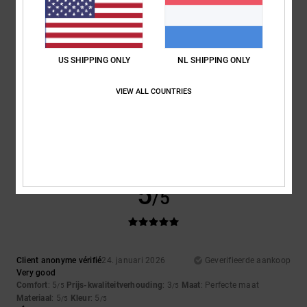
4.3
4.3
Maat
Materiaal
US SHIPPING ONLY
NL SHIPPING ONLY
4.7
Te klein
Te groot
VIEW ALL COUNTRIES
Kleur
4.7
5
/5
Client anonyme vérifié
24. januari 2026
Geverifieerde aankoop
Very good
Comfort
: 5
Prijs-kwaliteitverhouding
: 3
Maat
: Perfecte maat
/5
/5
Materiaal
: 5
Kleur
: 5
/5
/5