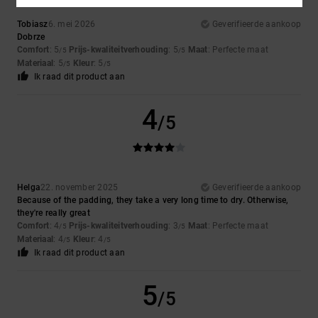
Tobiasz
6. mei 2026
Geverifieerde aankoop
Dobrze
Comfort
: 5
Prijs-kwaliteitverhouding
: 5
Maat
: Perfecte maat
/5
/5
Materiaal
: 5
Kleur
: 5
/5
/5
Ik raad dit product aan
4
/5
Helga
22. november 2025
Geverifieerde aankoop
Because of the padding, they take a very long time to dry. Otherwise,
they're really great
Comfort
: 4
Prijs-kwaliteitverhouding
: 3
Maat
: Perfecte maat
/5
/5
Materiaal
: 4
Kleur
: 4
/5
/5
Ik raad dit product aan
5
/5