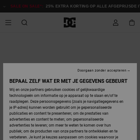
Ga
naar
SALE ON SALE*:
25% EXTRA KORTING OP ALLE AFGEPRIJSDE ITE
Productinformatie
SALE ON SALE
HEREN SALE
ESSENTIALS
ESSENTIALS
ESSENTIALS
SKATESHOP
SNOWBOARDSHOP
Toegang tot
Schoenen
Schoenen
Sale schoenen
Stag
Astrix
Nieuwe
Nieuwe
Petten &
Chelsea
Pixie
Nieuwe
Snowboardjassen
Court Graffik
Nieuwe
Nieuwe
Petten &
Skateschoenen
Team
Snowboardjassen
Snowboardschoene
Boots
mijn bestelling
Collectie
Collectie
hoeden
Collectie
Collectie
Collectie
hoeden
HEREN
DAMES SALE
HIGHLIGHTS
HIGHLIGHTS
SCHOENEN
GEMEENSCHAP
DAMES
Kleding
Snow
Kleding
Court Graffik
Ducati
Court Graffik
Astrix
Snowboardbroeken
Pure
Alles
Snowboardbroeken
Snowboardjassen
Snowboardjassen
Levering
SNOWBOARDSHOP
Skateschoenen
Sweatshirts
Mutsen
Sneakers
Skate
T-Shirts
Mutsen
weergeven
Doorgaan zonder accepteren
DAMES
KINDEREN
SCHOENEN
SCHOENEN
KLEDING
Accessoires
Sale
Lynx
DC Command
View All
DC Command
Alles
Stag
Snowboardschoene
Snowboardbroeken
Snowboardbroeken
BEPAAL ZELF WAT ER MET JE GEGEVENS GEBEURT
Retouren
SALE
KINDEREN
accessoires
Sneakers
T-Shirts
Tassen &
Skate
weergeven
Baby schoenen
Hoodies &
Tassen &
Wij en onze partners gebruiken cookies of gelijkwaardige
SNOWBOARDSHOP
rugzakken
sweatshirts
rugzakken
technologieën om informatie op je apparaat op te slaan en/of te
KINDEREN
KLEDING
KLEDING
ACCESSOIRES
SNOW
Pure
Manteca
Manteca
Winterlaarzen
Accessoires
Mutsen
raadplegen. Deze persoonsgegevens (zoals je navigatiegegevens en
Betaling
Sale snow-
Slippers
Overhemden
Slippers
Sneakers
je IP-adres) kunnen worden gebruikt om je gepersonaliseerde
artikelen
Alles
Jasjes &
Alles
publicaties en content te presenteren; om de prestaties van
SKATE
ACCESSOIRES
T-Shirts
Net
Construct
Best Sellers
Polair fleeces
Alles
Alles
weergeven
jassen
weergeven
advertenties en content te meten; om gepersonaliseerde
Giftcard
Winterlaarzen
Jeans
Snowboardschoene
Alles
& softshells
weergeven
weergeven
advertenties te leveren; om meer te weten te komen over hun
Jasjes &
weergeven
publiek; om de producten van onze partners te ontwikkelen en te
COURT
Jasjes &
Alles
Ascend
jassen
Overhemden
verbeteren. Je kunt je keuzes aanpassen om cookies waarvoor je
Quiksilver
GRAFFIK
jassen
weergeven
Snowboardschoene
Jasjes &
Unisex
Mutsen