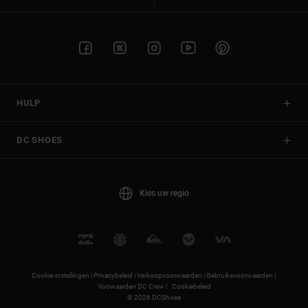
HULP
DC SHOES
Kies uw regio
Cookie-instellingen |
Privacybeleid |
Verkoopvoorwaarden |
Gebruiksvoorwaarden |
Voowaarden DC Crew |
Cookiebeleid
© 2026 DCShoes