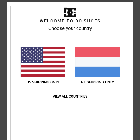
Kleur
4.8
WELCOME TO DC SHOES
Choose your country
4
/5
Paolo
24. mei 2026
Geverifieerde aankoop
US SHIPPING ONLY
NL SHIPPING ONLY
They look nice, but they’re made of very cheap material.
Comfort
: 5
Prijs-kwaliteitverhouding
: 5
Maat
: Klein
Materiaal
: 1
/5
/5
/5
Kleur
: 5
VIEW ALL COUNTRIES
/5
Ik raad dit product aan
5
/5