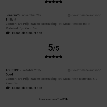
Jonatan
22. november 2025
Geverifieerde aankoop
Brilliant
Comfort
: 5
Prijs-kwaliteitverhouding
: 4
Maat
: Perfecte maat
/5
/5
Materiaal
: 5
Kleur
: 5
/5
/5
Ik raad dit product aan
5
/5
AGUSTIN
17. oktober 2025
Geverifieerde aankoop
Good
Comfort
: 5
Prijs-kwaliteitverhouding
: 5
Maat
: Klein
Materiaal
: 5
/5
/5
/5
Kleur
: 5
/5
Ik raad dit product aan
Geverifieerd door
TrustVille