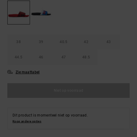
FAQ
Riemen &
bekijken
portemonnees
38
39
40.5
42
43
44.5
46
47
48.5
Zie maattabel
Niet op voorraad
Dit product is momenteel niet op voorraad.
Koop andere opties