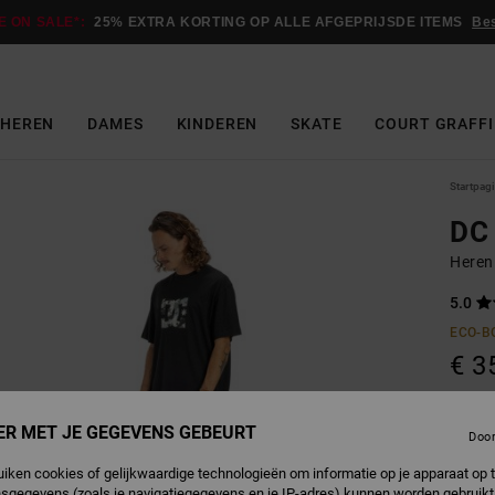
E ON SALE*:
25% EXTRA KORTING OP ALLE AFGEPRIJSDE ITEMS
Be
HEREN
DAMES
KINDEREN
SKATE
COURT GRAFFI
Startpag
DC 
Heren
5.0
ECO-B
€ 3
Betaal 
ER MET JE GEGEVENS GEBEURT
Doo
uiken cookies of gelijkwaardige technologieën om informatie op je apparaat op t
sgegevens (zoals je navigatiegegevens en je IP-adres) kunnen worden gebruikt
B