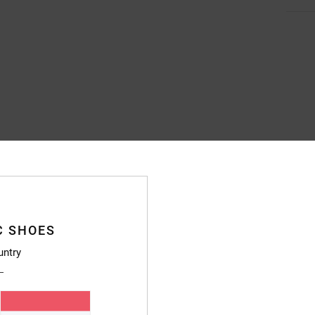
C SHOES
untry