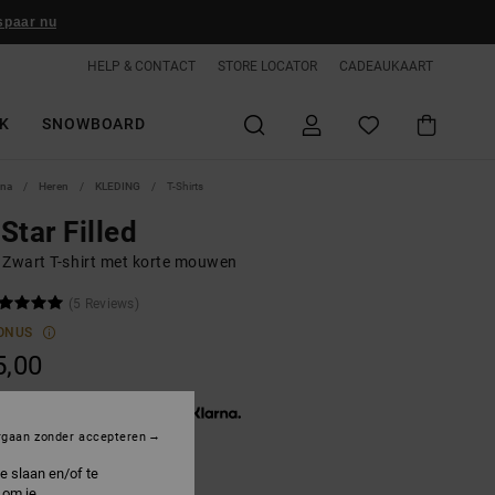
spaar nu
HELP & CONTACT
STORE LOCATOR
CADEAUKAART
K
SNOWBOARD
ina
Heren
KLEDING
T-Shirts
Star Filled
 Zwart T-shirt met korte mouwen
(5 Reviews)
ONUS
5,00
3 x € 11,67, zonder rente met
rgaan zonder accepteren
e slaan en/of te
 om je
lack