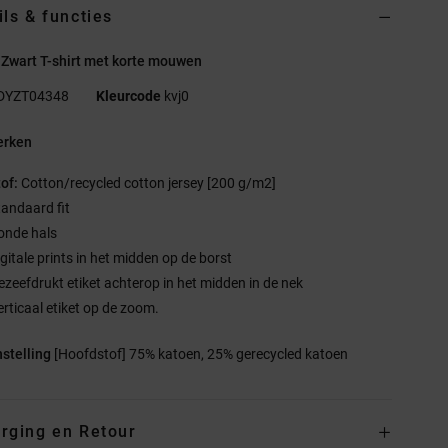
ils & functies
Zwart T-shirt met korte mouwen
DYZT04348
Kleurcode
kvj0
rken
tof:
Cotton/recycled cotton jersey [200 g/m2]
tandaard fit
onde hals
igitale prints in het midden op de borst
ezeefdrukt etiket achterop in het midden in de nek
erticaal etiket op de zoom.
stelling
[Hoofdstof] 75% katoen, 25% gerecycled katoen
rging en Retour