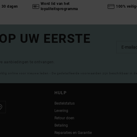
Word lid van het
n 30 dagen
100% veilig
loyaliteitsprogramma
 OP UW EERSTE
eve aanbiedingen te ontvangen.
eldig online voor nieuwe leden - De gedetailleerde voorwaarden zijn beschikbaar in d
HULP
Bestelstatus
Levering
Retour doen
Betaling
Reparaties en Garantie