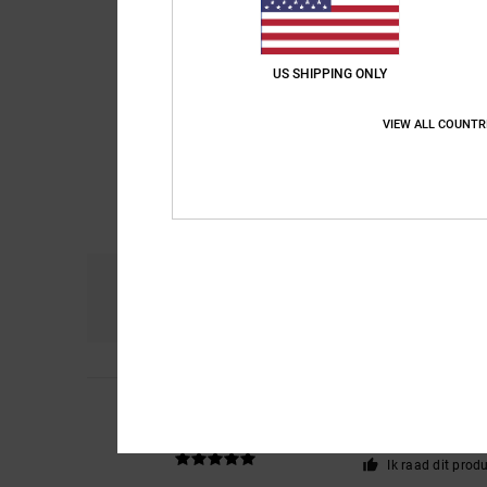
US SHIPPING ONLY
VIEW ALL COUNTR
Comfort
Pri
4.6
5
Stephane
5. juni 202
/5
I quite like DC shoes
Comfort
: 4
Prijs-k
/5
Ik raad dit prod