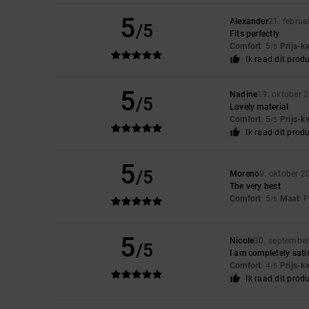
5
Alexander
21. februa
/5
Fits perfectly
Comfort
: 5
Prijs-k
/5
Ik raad dit prod
5
Nadine
19. oktober 
/5
Lovely material
Comfort
: 5
Prijs-k
/5
Ik raad dit prod
5
/5
Moreno
9. oktober 2
The very best
Comfort
: 5
Maat
: 
/5
5
Nicole
30. septembe
/5
I am completely sati
Comfort
: 4
Prijs-k
/5
Ik raad dit prod