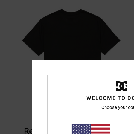
WELCOME TO D
Choose your co
Reviews van klanten