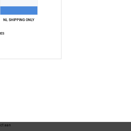
Gemiddelde score
NL SHIPPING ONLY
5.0
IES
/5
gebaseerd op
5 geverifieerde beoordelingen
sinds september 2025
80% van onze klanten bevelen dit product aan
js-kwaliteitverhouding
Maat
Materia
4.3
4.8
Te klein
Te groot
6
waliteitverhouding
: 3
Maat
: Perfecte maat
Materiaal
: 4
Kleur
: 4
/5
/5
/5
uct aan