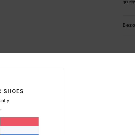
gerecy
Bezo
Gemiddelde score
4.4
C SHOES
/5
untry
gebaseerd op
7 geverifieerde beoordelingen
sinds oktober 2025
86% van onze klanten bevelen dit product aan
js-kwaliteitverhouding
Maat
Materia