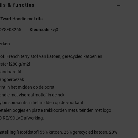
ils & functies
Zwart Hoodie met rits
DYSF03265
Kleurcode
kvj0
rken
tof:
French terry stof van katoen, gerecycled katoen en
ester [280 g/m2]
tandaard fit
angoeroezak
rint in het midden op de borst
andje met visgraatmotief in de nek
ylon spiraalrits in het midden op de voorkant
etalen oogjes en platte trekkoorden met uiteinden met logo
C RE/SOLVE afwerking.
stelling
[Hoofdstof] 55% katoen, 25% gerecycled katoen, 20%