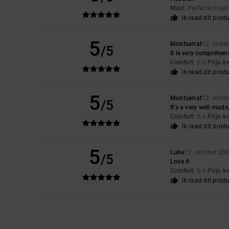
Maat
: Perfecte maa
Ik raad dit prod
5
Montserrat
12. okto
/5
It is very comprehen
Comfort
: 5
Prijs-k
/5
Ik raad dit prod
5
Montserrat
12. okto
/5
It’s a very well-made
Comfort
: 5
Prijs-k
/5
Ik raad dit prod
5
Luke
12. oktober 20
/5
Love it
Comfort
: 5
Prijs-k
/5
Ik raad dit prod