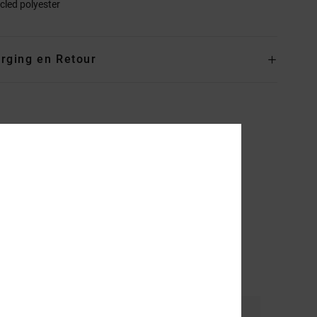
cled polyester
rging en Retour
al
Kleur