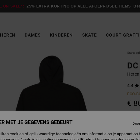
E ON SALE*:
25% EXTRA KORTING OP ALLE AFGEPRIJSDE ITEMS
Be
HEREN
DAMES
KINDEREN
SKATE
COURT GRAFFI
Startpag
DC 
Heren
4.4
ECO-B
€ 8
Betaal 
ER MET JE GEGEVENS GEBEURT
Doo
uiken cookies of gelijkwaardige technologieën om informatie op je apparaat op t
sgegevens (zoals je navigatiegegevens en je IP-adres) kunnen worden gebruikt
B