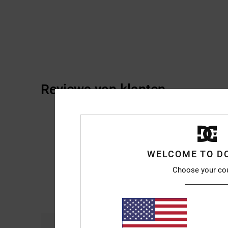
Reviews van klanten
WELCOME TO D
Choose your co
Comfort
Pri