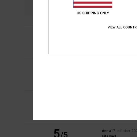
4.3
US SHIPPING ONLY
VIEW ALL COUNTR
1
/5
Bruno
24. mei 2026
Too big
Comfort
: 1
Prijs-k
/5
5
Stefano
11. januari 
/5
Comfortable with sof
Comfort
: 5
Prijs-k
/5
Ik raad dit prod
5
/5
Sofia
14. december 
Comfort
: 5
Prijs-k
/5
Ik raad dit prod
5
Anna
17. oktober 20
/5
Fits well