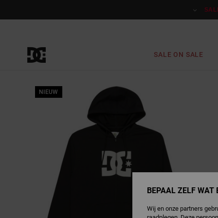
Ga
naar
SAL
Productinformatie
SALE ON SALE
NIEUW
BEPAAL ZELF WAT 
Wij en onze partners gebr
raadplegen. Deze persoon