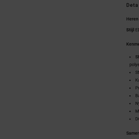
Deta
Heren 
Stijl
E
Kenme
S
poly
S
K
P
B
N
M
D
Samen