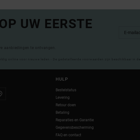
 OP UW EERSTE
eve aanbiedingen te ontvangen.
eldig online voor nieuwe leden - De gedetailleerde voorwaarden zijn beschikbaar in d
HULP
Bestelstatus
Levering
Retour doen
Betaling
Reparaties en Garantie
Gegevensbescherming
FAQ en contact