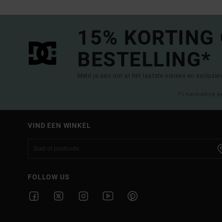
15% KORTING
BESTELLING*
Meld je aan om al het laatste nieuws en exclusi
(*) Aanbieding g
VIND EEN WINKEL
FOLLOW US