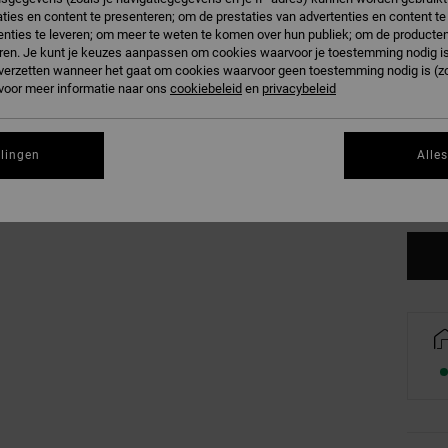
Kleur
ties en content te presenteren; om de prestaties van advertenties en content t
nties te leveren; om meer te weten te komen over hun publiek; om de producten
ren. Je kunt je keuzes aanpassen om cookies waarvoor je toestemming nodig is 
n verzetten wanneer het gaat om cookies waarvoor geen toestemming nodig is (z
 voor meer informatie naar ons
cookiebeleid
en
privacybeleid
XS
llingen
Alle
Zi