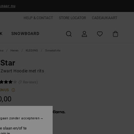
spaar nu
HELP & CONTACT
STORE LOCATOR
CADEAUKAART
K
SNOWBOARD
ina
Heren
KLEDING
Sweatshirts
Star
 Zwart Hoodie met rits
(7 Reviews)
ONUS
0,00
3 x € 26,67, zonder rente met
rgaan zonder accepteren
e slaan en/of te
 om je
lack