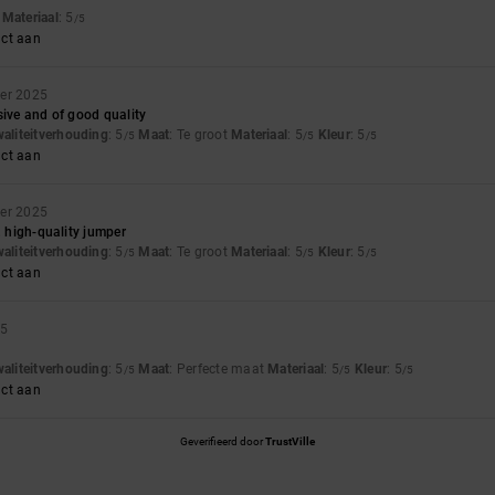
t
Materiaal
: 5
/5
uct aan
ber 2025
sive and of good quality
waliteitverhouding
: 5
Maat
: Te groot
Materiaal
: 5
Kleur
: 5
/5
/5
/5
uct aan
ber 2025
, high-quality jumper
waliteitverhouding
: 5
Maat
: Te groot
Materiaal
: 5
Kleur
: 5
/5
/5
/5
uct aan
25
waliteitverhouding
: 5
Maat
: Perfecte maat
Materiaal
: 5
Kleur
: 5
/5
/5
/5
uct aan
Geverifieerd door
TrustVille