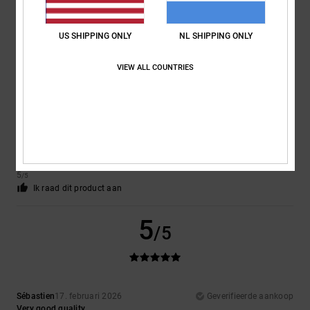
Excellent
Prijs-kwaliteitverhouding
: 5
Materiaal
: 5
Kleur
: 5
/5
/5
/5
Ik raad dit product aan
US SHIPPING ONLY
NL SHIPPING ONLY
5
VIEW ALL COUNTRIES
/5
Javier
23. februari 2026
Geverifieerde aankoop
Great
Prijs-kwaliteitverhouding
: 5
Maat
: Perfecte maat
Materiaal
: 5
Kleur
:
/5
/5
5
/5
Ik raad dit product aan
5
/5
Sébastien
17. februari 2026
Geverifieerde aankoop
Very good quality