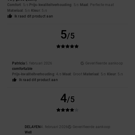
Comfort
: 5
Prijs-kwaliteitverhouding
: 5
Maat
: Perfecte maat
/5
/5
Materiaal
: 5
Kleur
: 5
/5
/5
Ik raad dit product aan
5
/5
Patricia
5. februari 2026
Geverifieerde aankoop
comfortable
Prijs-kwaliteitverhouding
: 4
Maat
: Groot
Materiaal
: 5
Kleur
: 5
/5
/5
/5
Ik raad dit product aan
4
/5
DELAYEN
4. februari 2026
Geverifieerde aankoop
Well