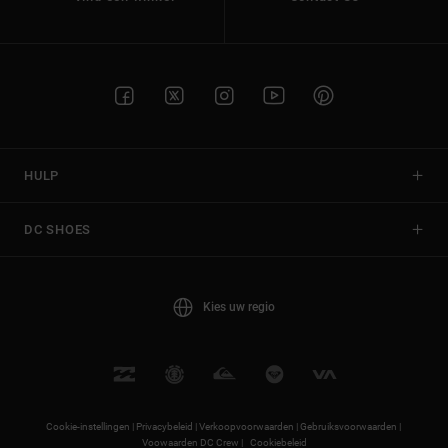
HULP
DC SHOES
Kies uw regio
Cookie-instellingen |
Privacybeleid |
Verkoopvoorwaarden |
Gebruiksvoorwaarden |
Voowaarden DC Crew |
Cookiebeleid