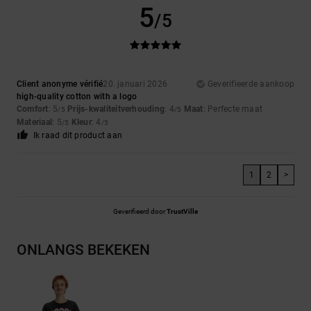
5
/5
Client anonyme vérifié
20. januari 2026
Geverifieerde aankoop
high-quality cotton with a logo
Comfort
: 5
Prijs-kwaliteitverhouding
: 4
Maat
: Perfecte maat
/5
/5
Materiaal
: 5
Kleur
: 4
/5
/5
Ik raad dit product aan
1
2
>
Geverifieerd door
TrustVille
ONLANGS BEKEKEN