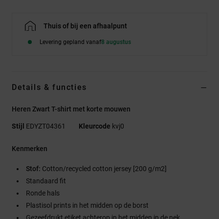
Thuis of bij een afhaalpunt
Levering gepland vanaf
8 augustus
Details & functies
Heren Zwart T-shirt met korte mouwen
Stijl
EDYZT04361
Kleurcode
kvj0
Kenmerken
Stof:
Cotton/recycled cotton jersey [200 g/m2]
Standaard fit
Ronde hals
Plastisol prints in het midden op de borst
Gezeefdrukt etiket achterop in het midden in de nek