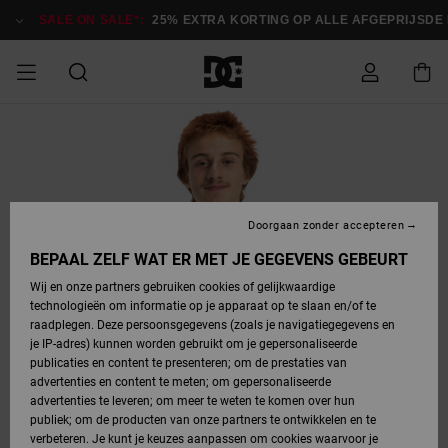
Ga
naar
SALE ON SALE*:
25% EXTRA KORTING OP ALLE AFGEPRIJSDE ITE
Productinformatie
SALE ON SALE
HEREN SALE
ESSENTIALS
ESSENTIALS
ESSENTIALS
SKATESHOP
SNOWBOARDSHOP
Toegang tot
Schoenen
Schoenen
Sale schoenen
Stag
Astrix
Nieuwe
Nieuwe
Petten &
Chelsea
Pixie
Nieuwe
Snowboardjassen
Court Graffik
Nieuwe
Nieuwe
Petten &
Skateschoenen
Team
Snowboardjassen
Snowboardschoene
Boots
mijn bestelling
Collectie
Collectie
hoeden
Collectie
Collectie
Collectie
hoeden
HEREN
DAMES SALE
HIGHLIGHTS
HIGHLIGHTS
SCHOENEN
GEMEENSCHAP
DAMES
Kleding
Snow
Kleding
Court Graffik
Ducati
Court Graffik
Astrix
Snowboardbroeken
Pure
Alles
Snowboardbroeken
Snowboardjassen
Snowboardjassen
Levering
SNOWBOARDSHOP
Skateschoenen
Sweatshirts
Mutsen
Sneakers
Skate
T-Shirts
Mutsen
weergeven
Doorgaan zonder accepteren
DAMES
KINDEREN
SCHOENEN
SCHOENEN
KLEDING
Accessoires
Sale
Lynx
DC Command
View All
DC Command
Alles
Stag
Snowboardschoene
Snowboardbroeken
Snowboardbroeken
BEPAAL ZELF WAT ER MET JE GEGEVENS GEBEURT
Retouren
SALE
KINDEREN
accessoires
Sneakers
T-Shirts
Tassen &
Skate
weergeven
Baby schoenen
Hoodies &
Tassen &
Wij en onze partners gebruiken cookies of gelijkwaardige
SNOWBOARDSHOP
rugzakken
sweatshirts
rugzakken
technologieën om informatie op je apparaat op te slaan en/of te
KINDEREN
KLEDING
KLEDING
ACCESSOIRES
SNOW
Pure
Manteca
Manteca
Winterlaarzen
Accessoires
Mutsen
raadplegen. Deze persoonsgegevens (zoals je navigatiegegevens en
Betaling
Sale snow-
Slippers
Overhemden
Slippers
Sneakers
je IP-adres) kunnen worden gebruikt om je gepersonaliseerde
artikelen
Alles
Jasjes &
Alles
publicaties en content te presenteren; om de prestaties van
SKATE
ACCESSOIRES
T-Shirts
Net
Construct
Best Sellers
Polair fleeces
Alles
Alles
weergeven
jassen
weergeven
advertenties en content te meten; om gepersonaliseerde
Giftcard
Winterlaarzen
Jeans
Snowboardschoene
Alles
& softshells
weergeven
weergeven
advertenties te leveren; om meer te weten te komen over hun
Jasjes &
weergeven
publiek; om de producten van onze partners te ontwikkelen en te
COURT
Jasjes &
Alles
Ascend
jassen
Overhemden
verbeteren. Je kunt je keuzes aanpassen om cookies waarvoor je
Quiksilver
GRAFFIK
jassen
weergeven
Snowboardschoene
Jasjes &
Unisex
Mutsen