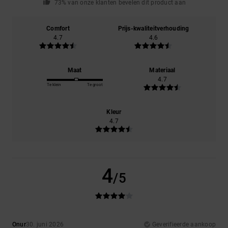
73% van onze klanten bevelen dit product aan
Comfort
Prijs-kwaliteitverhouding
4.7
4.6
Maat
Materiaal
4.7
Te klein
Te groot
Kleur
4.7
4
/5
Onur
30. juni 2026
Geverifieerde aankoop