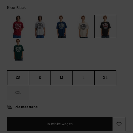
FAQ
Riemen &
bekijken
portemonnees
Black
Kleur
XS
S
M
L
XL
XXL
Zie maattabel
In winkelwagen