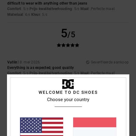
difficult to wear with anything other than jeans
Comfort
: 5
Prijs-kwaliteitverhouding
: 5
Maat
: Perfecte maat
/5
/5
Materiaal
: 4
Kleur
: 5
/5
/5
5
/5
Vatlin
18. mei 2026
Geverifieerde aankoop
Everything is as expected; good quality
Comfort
: 5
Prijs-kwaliteitverhouding
: 5
Maat
: Perfecte maat
/5
/5
Materiaal
: 5
Kleur
: 5
/5
/5
Ik raad dit product aan
WELCOME TO DC SHOES
5
Choose your country
/5
Clement
26. april 2026
Geverifieerde aankoop