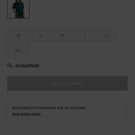
FAQ
Riemen &
bekijken
portemonnees
XS
S
M
L
XL
XXL
Zie maattabel
Niet op voorraad
Dit product is momenteel niet op voorraad.
Koop andere opties