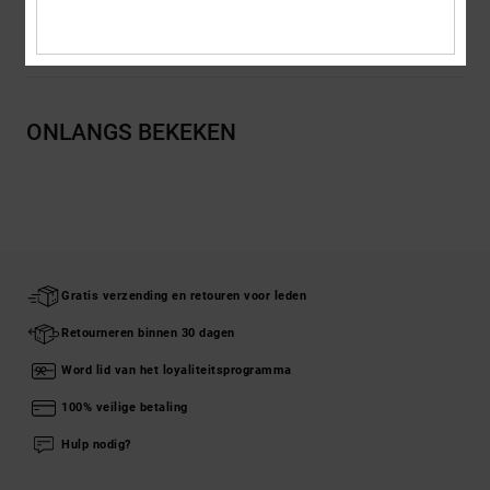
Bezorging en Retour
ONLANGS BEKEKEN
Gratis verzending en retouren voor leden
Retourneren binnen 30 dagen
Word lid van het loyaliteitsprogramma
100% veilige betaling
Hulp nodig?