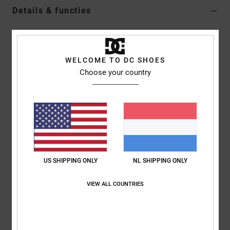
Details & functies
Heren Blauw T-shirt met Korte mouw
Stijl
ADYZT05467
Kleurcode
btg0
WELCOME TO DC SHOES
Choose your country
Kenmerken
Stof:
Jersey stof van 75% katoen, 25% gerecycled katoen
[200 g/m2]
Fit:
Standaard fit
Halslijn:
Ronde hals
Mouwen:
korte mouwen
Branding:
Print op de borst
US SHIPPING ONLY
NL SHIPPING ONLY
Screen printed label on center back neck
VIEW ALL COUNTRIES
Verticaal label op de zoom
Samenstelling
[Hoofdstof] 75% katoen, 25% gerecycled katoen