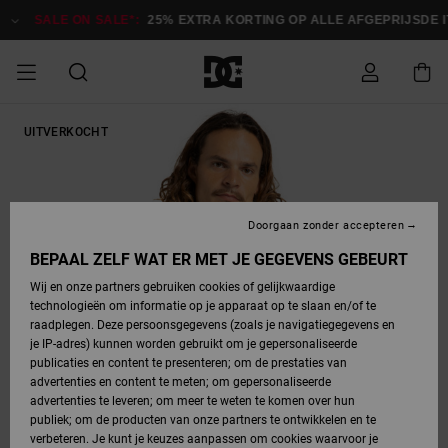
Ga
naar
SALE ON SALE*:
25% EXTRA KORTING OP ALLE AFGEPRIJSDE IT
Productinformatie
SALE ON SALE
UITVERKOCHT
HEREN SALE
ESSENTIALS
ESSENTIALS
ESSENTIALS
SKATESHOP
SNOWBOARDSHOP
Toegang tot
Schoenen
Schoenen
Sale schoenen
Stag
Astrix
Nieuwe
Nieuwe
Petten &
Chelsea
Pixie
Nieuwe
Snowboardjassen
Court Graffik
Nieuwe
Nieuwe
Petten &
Skateschoenen
Team
Snowboardjassen
Snowboardschoene
Boots
mijn bestelling
Collectie
Collectie
hoeden
Collectie
Collectie
Collectie
hoeden
HEREN
DAMES SALE
HIGHLIGHTS
HIGHLIGHTS
SCHOENEN
GEMEENSCHAP
DAMES
Kleding
Snow
Kleding
Court Graffik
Ducati
Court Graffik
Astrix
Snowboardbroeken
Pure
Alles
Snowboardbroeken
Snowboardjassen
Snowboardjassen
Levering
SNOWBOARDSHOP
Skateschoenen
Sweatshirts
Mutsen
Sneakers
Skate
T-Shirts
Mutsen
weergeven
Doorgaan zonder accepteren
DAMES
KINDEREN
SCHOENEN
SCHOENEN
KLEDING
Accessoires
Sale
Lynx
DC Command
View All
DC Command
Alles
Stag
Snowboardschoene
Snowboardbroeken
Snowboardbroeken
BEPAAL ZELF WAT ER MET JE GEGEVENS GEBEURT
Retouren
SALE
KINDEREN
accessoires
Sneakers
T-Shirts
Tassen &
Skate
weergeven
Baby schoenen
Hoodies &
Tassen &
Wij en onze partners gebruiken cookies of gelijkwaardige
SNOWBOARDSHOP
rugzakken
sweatshirts
rugzakken
technologieën om informatie op je apparaat op te slaan en/of te
KINDEREN
KLEDING
KLEDING
ACCESSOIRES
SNOW
Pure
Manteca
Manteca
Winterlaarzen
Accessoires
Mutsen
raadplegen. Deze persoonsgegevens (zoals je navigatiegegevens en
Betaling
Sale snow-
Slippers
Overhemden
Slippers
Sneakers
je IP-adres) kunnen worden gebruikt om je gepersonaliseerde
artikelen
Alles
Jasjes &
Alles
publicaties en content te presenteren; om de prestaties van
SKATE
ACCESSOIRES
T-Shirts
Net
Construct
Best Sellers
Polair fleeces
Alles
Alles
weergeven
jassen
weergeven
advertenties en content te meten; om gepersonaliseerde
Giftcard
Winterlaarzen
Jeans
Snowboardschoene
Alles
& softshells
weergeven
weergeven
advertenties te leveren; om meer te weten te komen over hun
Jasjes &
weergeven
publiek; om de producten van onze partners te ontwikkelen en te
COURT
Jasjes &
Alles
Ascend
jassen
Overhemden
verbeteren. Je kunt je keuzes aanpassen om cookies waarvoor je
Quiksilver
GRAFFIK
jassen
weergeven
Snowboardschoene
Jasjes &
Unisex
Mutsen