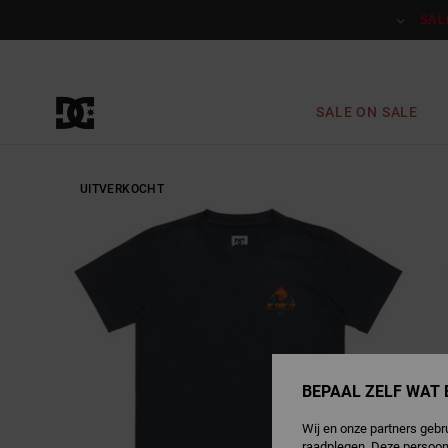
Ga
naar
SAL
Productinformatie
SALE ON SALE
UITVERKOCHT
BEPAAL ZELF WAT 
Wij en onze partners gebr
raadplegen. Deze persoon