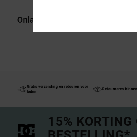
Onlangs bekeken
Gratis verzending en retouren voor
Retourneren binne
leden
15% KORTING
BESTELLING*