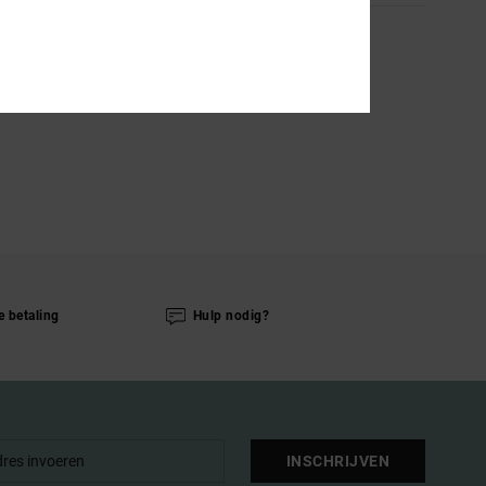
e betaling
Hulp nodig?
INSCHRIJVEN