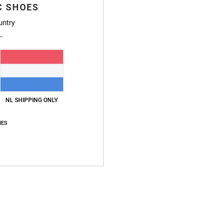
C SHOES
Stijl
A
untry
Kenme
S
g/m2
Fi
Ha
NL SHIPPING ONLY
M
B
IES
S
V
Samen
Bezo