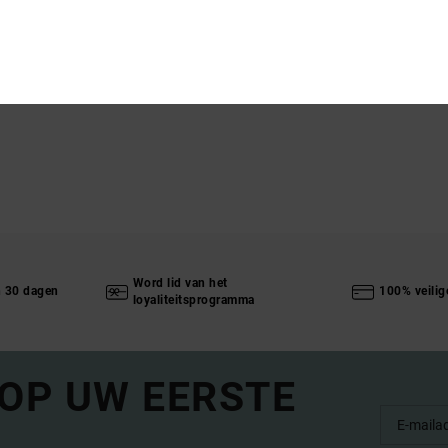
Word lid van het
n 30 dagen
100% veilig
loyaliteitsprogramma
 OP UW EERSTE