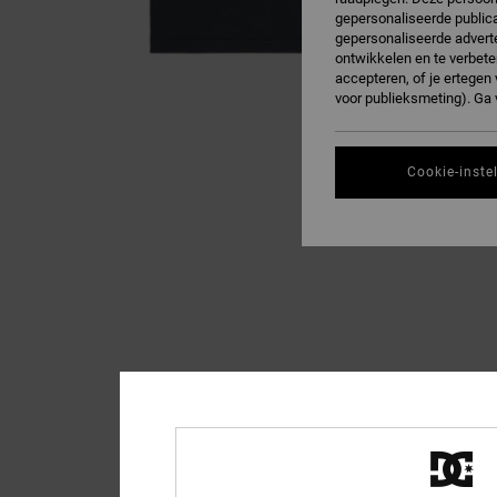
gepersonaliseerde publica
gepersonaliseerde adverte
ontwikkelen en te verbete
accepteren, of je ertege
voor publieksmeting). Ga
Cookie-inste