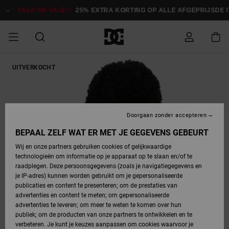
Ga
naar
SALE ON SALE*:
25% EXTRA KORTING OP ALLE AFGEPRIJSDE IT
Productinformatie
SALE ON SALE
UITVERKOCHT
HEREN SALE
ESSENTIALS
ESSENTIALS
ESSENTIALS
SKATESHOP
SNOWBOARDSHOP
Toegang tot
Schoenen
Schoenen
Sale schoenen
Stag
Astrix
Nieuwe
Nieuwe
Petten &
Chelsea
Pixie
Nieuwe
Snowboardjassen
Court Graffik
Nieuwe
Nieuwe
Petten &
Skateschoenen
Team
Snowboardjassen
Snowboardschoene
Boots
mijn bestelling
Collectie
Collectie
hoeden
Collectie
Collectie
Collectie
hoeden
HEREN
DAMES SALE
HIGHLIGHTS
HIGHLIGHTS
SCHOENEN
GEMEENSCHAP
DAMES
Kleding
Snow
Kleding
Court Graffik
Ducati
Court Graffik
Astrix
Snowboardbroeken
Pure
Alles
Snowboardbroeken
Snowboardjassen
Snowboardjassen
Levering
SNOWBOARDSHOP
Skateschoenen
Sweatshirts
Mutsen
Sneakers
Skate
T-Shirts
Mutsen
weergeven
Doorgaan zonder accepteren
DAMES
KINDEREN
SCHOENEN
SCHOENEN
KLEDING
Accessoires
Sale
Lynx
DC Command
View All
DC Command
Alles
Stag
Snowboardschoene
Snowboardbroeken
Snowboardbroeken
BEPAAL ZELF WAT ER MET JE GEGEVENS GEBEURT
Retouren
SALE
KINDEREN
accessoires
Sneakers
T-Shirts
Tassen &
Skate
weergeven
Baby schoenen
Hoodies &
Tassen &
Wij en onze partners gebruiken cookies of gelijkwaardige
SNOWBOARDSHOP
rugzakken
sweatshirts
rugzakken
technologieën om informatie op je apparaat op te slaan en/of te
KINDEREN
KLEDING
KLEDING
ACCESSOIRES
SNOW
Pure
Manteca
Manteca
Winterlaarzen
Accessoires
Mutsen
raadplegen. Deze persoonsgegevens (zoals je navigatiegegevens en
Betaling
Sale snow-
Slippers
Overhemden
Slippers
Sneakers
je IP-adres) kunnen worden gebruikt om je gepersonaliseerde
artikelen
Alles
Jasjes &
Alles
publicaties en content te presenteren; om de prestaties van
SKATE
ACCESSOIRES
T-Shirts
Net
Construct
Best Sellers
Polair fleeces
Alles
Alles
weergeven
jassen
weergeven
advertenties en content te meten; om gepersonaliseerde
Giftcard
Winterlaarzen
Jeans
Snowboardschoene
Alles
& softshells
weergeven
weergeven
advertenties te leveren; om meer te weten te komen over hun
Jasjes &
weergeven
publiek; om de producten van onze partners te ontwikkelen en te
COURT
Jasjes &
Alles
Ascend
jassen
Overhemden
verbeteren. Je kunt je keuzes aanpassen om cookies waarvoor je
Quiksilver
GRAFFIK
jassen
weergeven
Snowboardschoene
Jasjes &
Unisex
Mutsen