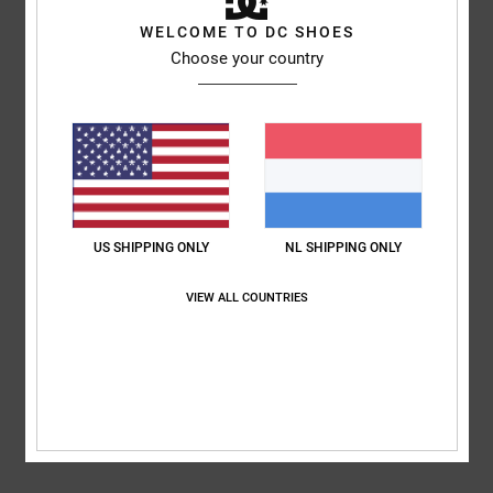
Kinderen Groen Muts
WELCOME TO DC SHOES
Stijl
ADBHA03169
Kleurcode
gph0
Choose your country
Kenmerken
Stof:
Polylana® stof van gerecycled polyester en acryl
Andere kenmerken: Muts met omslag en pompon
Contrasterende jacquard illustratie
US SHIPPING ONLY
NL SHIPPING ONLY
Samenstelling
[Hoofdmateriaal] 60% polyester, 40% acryl
VIEW ALL COUNTRIES
Bezorging en Retour
ONLANGS BEKEKEN