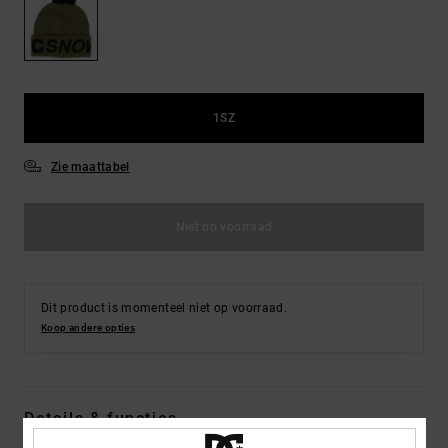
FAQ
Riemen &
bekijken
portemonnees
1SZ
Zie maattabel
Niet op voorraad
Dit product is momenteel niet op voorraad.
Koop andere opties
Details & functies