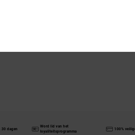
Word lid van het
n 30 dagen
100% veilig
loyaliteitsprogramma