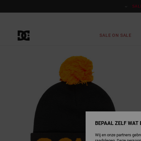
Ga
naar
SAL
Productinformatie
SALE ON SALE
BEPAAL ZELF WAT 
Wij en onze partners gebr
raadplegen. Deze persoon