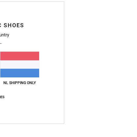
Jonge
Stijl
A
C SHOES
untry
Kenme
S
P
1x
C
D
NL SHIPPING ONLY
Samen
IES
Bezo