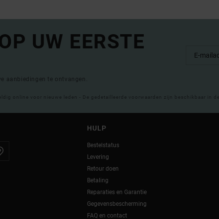
 OP UW EERSTE
eve aanbiedingen te ontvangen.
eldig online voor nieuwe leden - De gedetailleerde voorwaarden zijn beschikbaar in d
HULP
Bestelstatus
Levering
Retour doen
Betaling
Reparaties en Garantie
Gegevensbescherming
FAQ en contact