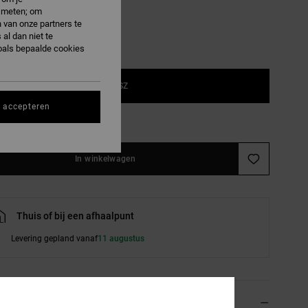
e meten; om
 van onze partners te
al dan niet te
oals bepaalde cookies
1SZ
s accepteren
e maattabel
In winkelwagen
Thuis of bij een afhaalpunt
Levering gepland vanaf
11 augustus
ils & functies