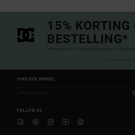
15% KORTING
BESTELLING*
Meld je aan om al het laatste nieuws en exclusi
(*) Aanbieding g
VIND EEN WINKEL
FOLLOW US