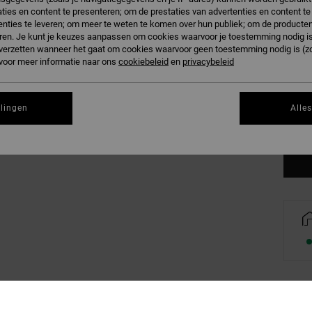
ties en content te presenteren; om de prestaties van advertenties en content t
nties te leveren; om meer te weten te komen over hun publiek; om de producten
ren. Je kunt je keuzes aanpassen om cookies waarvoor je toestemming nodig is 
n verzetten wanneer het gaat om cookies waarvoor geen toestemming nodig is (z
 voor meer informatie naar ons
cookiebeleid
en
privacybeleid
llingen
Alle
Zi
Deta