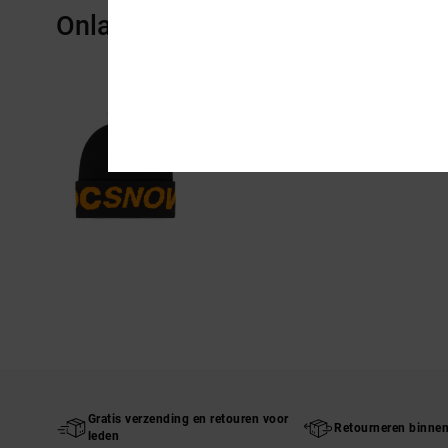
Onlangs bekeken
Gratis verzending en retouren voor
Retourneren binne
leden