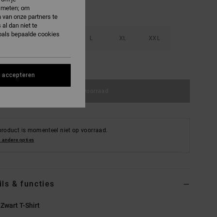
e meten; om
 van onze partners te
al dan niet te
oals bepaalde cookies
S
M
L
XL
XXL
e maattabel
s accepteren
Niet op voorraad
product is momenteel niet op voorraad.
 andere opties
ils & functies
Zwart T-Shirt