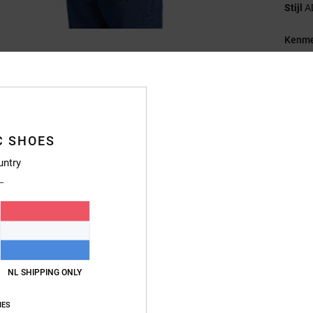
Stijl
A
Kenme
S
W
Fi
Ha
M
C SHOES
Sl
untry
B
Samen
Bezo
NL SHIPPING ONLY
IES