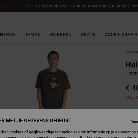
E ON SALE*:
25% EXTRA KORTING OP ALLE AFGEPRIJSDE ITEMS
Be
HEREN
DAMES
KINDEREN
SKATE
COURT GRAFFI
Startpag
Hei
Heren 
€ 4
SALE 
P
Kleur
ER MET JE GEGEVENS GEBEURT
Doo
uiken cookies of gelijkwaardige technologieën om informatie op je apparaat op t
sgegevens (zoals je navigatiegegevens en je IP-adres) kunnen worden gebruikt