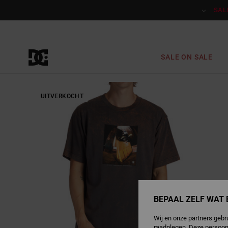
Ga
naar
SAL
Productinformatie
SALE ON SALE
UITVERKOCHT
BEPAAL ZELF WAT 
Wij en onze partners gebr
raadplegen. Deze persoon