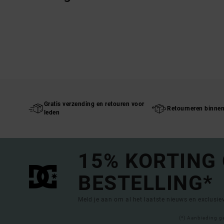
Gratis verzending en retouren voor
Retourneren binne
leden
15% KORTING
BESTELLING*
Meld je aan om al het laatste nieuws en exclusi
(*) Aanbieding g