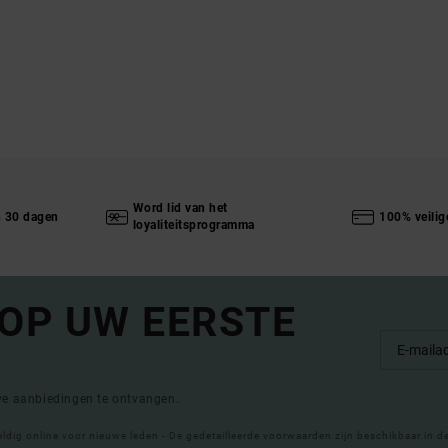
Word lid van het
n 30 dagen
100% veilig
loyaliteitsprogramma
 OP UW EERSTE
eve aanbiedingen te ontvangen.
eldig online voor nieuwe leden - De gedetailleerde voorwaarden zijn beschikbaar in d