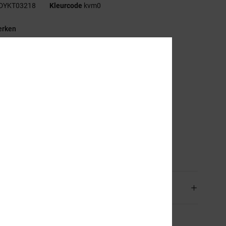
DYKT03218
Kleurcode
kvm0
rken
tof:
Katoenen jerseystof [200 g/m2]
asbehandeling:
Rain wash
t:
Standaard fit
lslijn:
Ronde hals
ouwen:
Korte mouw
uiting:
Om over het hoofd aan te trekken
randing:
Fotoprint op de borst
stelling
[Hoofdmateriaal] 100% katoen
rging en Retour