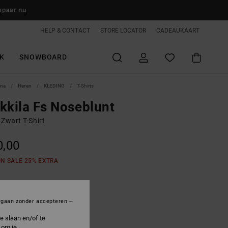
spaar nu
HELP & CONTACT
STORE LOCATOR
CADEAUKAART
K
SNOWBOARD
ina
Heren
KLEDING
T-Shirts
kkila Fs Noseblunt
Zwart T-Shirt
0,00
ON SALE 25% EXTRA
irate Black Rain Wash
rgaan zonder accepteren
e slaan en/of te
 om je