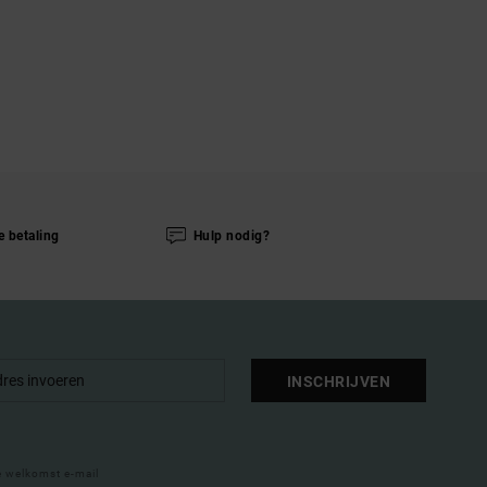
e betaling
Hulp nodig?
INSCHRIJVEN
e welkomst e-mail