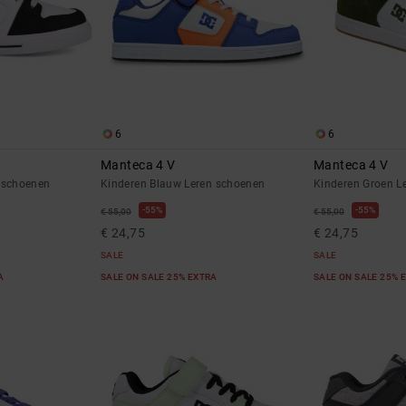
6
6
Manteca 4 V
Manteca 4 V
 schoenen
Kinderen Blauw Leren schoenen
Kinderen Groen L
55%
55%
€ 55,00
€ 55,00
€ 24,75
€ 24,75
SALE
SALE
RA
SALE ON SALE 25% EXTRA
SALE ON SALE 25% 