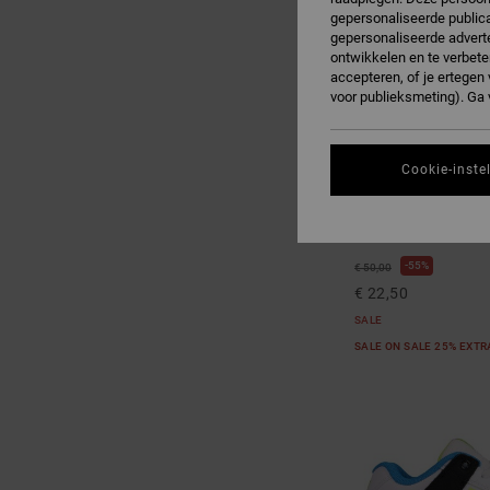
gepersonaliseerde publica
gepersonaliseerde adverte
ontwikkelen en te verbete
accepteren, of je ertege
voor publieksmeting). Ga
Cookie-inste
3
Onyx
Kinderen Zwart Leren
55%
€ 50,00
€ 22,50
SALE
SALE ON SALE 25% EXT