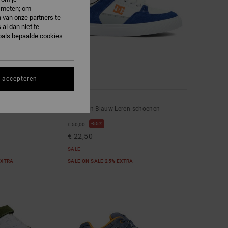
e meten; om
 van onze partners te
al dan niet te
oals bepaalde cookies
s accepteren
3
a V
Onyx
choenen
Kinderen Blauw Leren schoenen
55%
€ 50,00
€ 22,50
SALE
EXTRA
SALE ON SALE 25% EXTRA