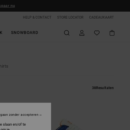
spaar nu
HELP & CONTACT
STORE LOCATOR
CADEAUKAART
K
SNOWBOARD
hirts
38
Resultaten
rgaan zonder accepteren
e slaan en/of te
 om je