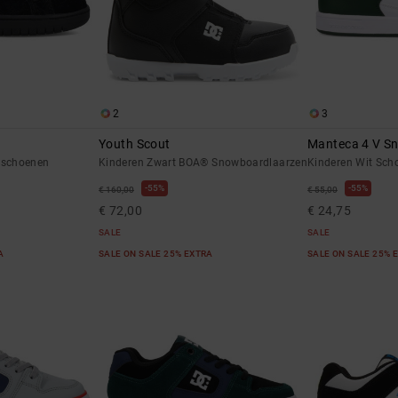
2
3
Youth Scout
Manteca 4 V S
 schoenen
Kinderen Zwart BOA® Snowboardlaarzen
Kinderen Wit Sch
55%
55%
€ 160,00
€ 55,00
€ 72,00
€ 24,75
SALE
SALE
RA
SALE ON SALE 25% EXTRA
SALE ON SALE 25% 