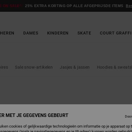
E ON SALE*:
25% EXTRA KORTING OP ALLE AFGEPRIJSDE ITEMS
Be
HEREN
DAMES
KINDEREN
SKATE
COURT GRAFFI
oires
Sale snow-artikelen
Jasjes & jassen
Hoodies & sweats
ER MET JE GEGEVENS GEBEURT
Doo
uiken cookies of gelijkwaardige technologieën om informatie op je apparaat op t
sgegevens (zoals je navigatiegegevens en je IP-adres) kunnen worden gebruikt