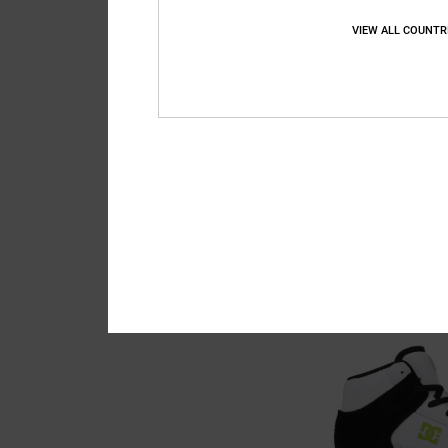
VIEW ALL COUNTR
6
Court Graffik
Kinderen Zwart Scho
55%
€ 60,00
€ 27,00
SALE
SALE ON SALE 25% EXT