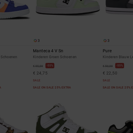
3
3
Manteca 4 V Sn
Pure
 Schoenen
Kinderen Groen Schoenen
Kinderen Blauw L
55%
55%
€ 55,00
€ 50,00
€ 24,75
€ 22,50
SALE
SALE
RA
SALE ON SALE 25% EXTRA
SALE ON SALE 25% 