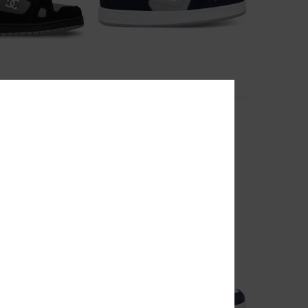
6
Manteca 4 V
eren schoenen
Kinderen Blauw Leren schoenen
55%
€ 55,00
€ 24,75
SALE
EXTRA
SALE ON SALE 25% EXTRA