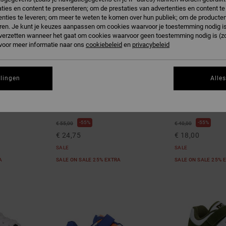
ties en content te presenteren; om de prestaties van advertenties en content t
nties te leveren; om meer te weten te komen over hun publiek; om de producten
ren. Je kunt je keuzes aanpassen om cookies waarvoor je toestemming nodig is 
n verzetten wanneer het gaat om cookies waarvoor geen toestemming nodig is (z
 voor meer informatie naar ons
cookiebeleid
en
privacybeleid
llingen
Alle
4
3
Stag
Toddler Mantec
 schoenen
Kinderen Grijs Leren schoenen
Toddlers Zwart S
55%
55%
€ 55,00
€ 40,00
€ 24,75
€ 18,00
SALE
SALE
RA
SALE ON SALE 25% EXTRA
SALE ON SALE 25% 