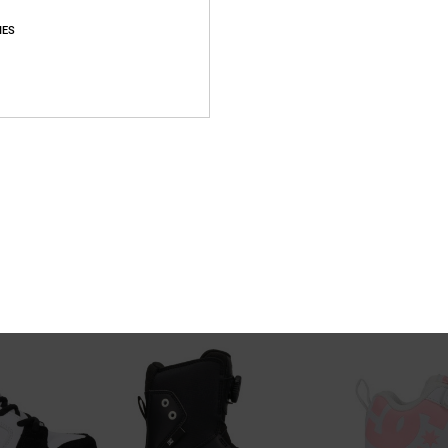
IES
1
4
Manual
Toddler Court G
voor Toddlers
enen
Kinderen Groen Schoenen
Toddlers Bruin S
63%
€ 45,00
55%
€ 40,00
€ 16,87
€ 18,00
SALE
SALE
RA
SALE ON SALE 25% EXTRA
SALE ON SALE 25% 