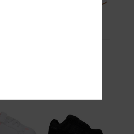
3
raffik - Schoenen
Manteca 4 Hi
Kinderen Wit Hoge Schoenen
choenen
55%
€ 60,00
€ 27,00
SALE
SALE ON SALE 25% EXTRA
EXTRA