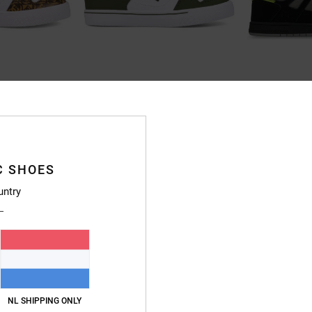
7
4
Sn
Pure High-Top Ev
Stag
 Schoenen
Kinderen Groen Hoge Schoenen
Kinderen Zwart L
55%
55%
€ 55,00
€ 55,00
€ 24,75
€ 24,75
C SHOES
SALE
SALE
untry
RA
SALE ON SALE 25% EXTRA
SALE ON SALE 25% 
NL SHIPPING ONLY