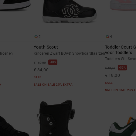
2
4
Youth Scout
Toddler Court G
voor Toddlers
choenen
Kinderen Zwart BOA® Snowboardlaarzen
Toddlers Wit Sch
48%
€ 160,00
55%
€ 40,00
€ 84,00
€ 18,00
SALE
SALE
RA
SALE ON SALE 25% EXTRA
SALE ON SALE 25% 