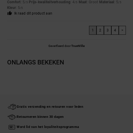
Comfort
: 5
Prijs-kwaliteitverhouding
: 4
Maat
: Groot
Materiaal
: 5
/5
/5
/5
Kleur
: 5
/5
Ik raad dit product aan
1
2
3
4
>
Geverifieerd door
TrustVille
ONLANGS BEKEKEN
Gratis verzending en retouren voor leden
Retourneren binnen 30 dagen
Word lid van het loyaliteitsprogramma