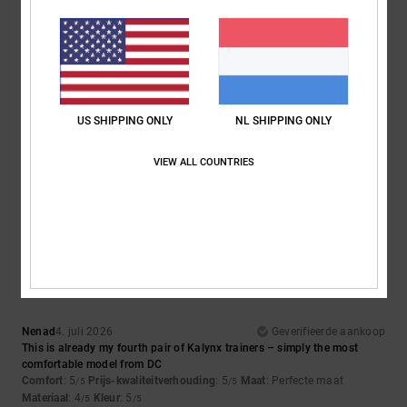
5
/5
US SHIPPING ONLY
NL SHIPPING ONLY
Gary
6. juli 2026
Geverifieerde aankoop
Great shoes
Comfort
: 5
Prijs-kwaliteitverhouding
: 5
Maat
: Perfecte maat
/5
/5
VIEW ALL COUNTRIES
Materiaal
: 5
Kleur
: 5
/5
/5
Ik raad dit product aan
5
/5
Nenad
4. juli 2026
Geverifieerde aankoop
This is already my fourth pair of Kalynx trainers – simply the most
comfortable model from DC
Comfort
: 5
Prijs-kwaliteitverhouding
: 5
Maat
: Perfecte maat
/5
/5
Materiaal
: 4
Kleur
: 5
/5
/5