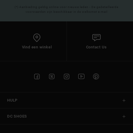
(*) Aanbieding geldig online voor nieuwe leden - De gedetailleerde
voorwaarden zijn beschikbaar in de welkomst e-mail
Vind een winkel
Contact Us
HULP
DC SHOES