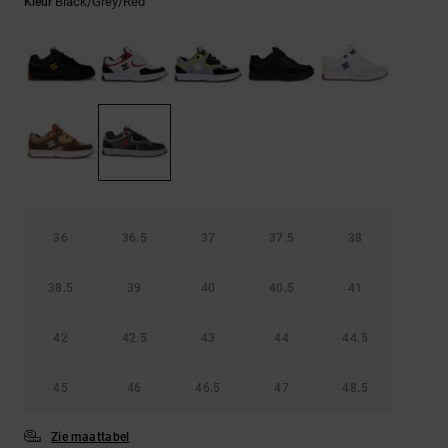
FAQ
Black/grey/red
Kleur
Riemen &
bekijken
portemonnees
36
36.5
37
37.5
38
38.5
39
40
40.5
41
42
42.5
43
44
44.5
45
46
46.5
47
48.5
Zie maattabel