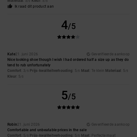
Materiaal
: 5
Kleur
: 5
/5
/5
Ik raad dit product aan
4
/5
Kate
21. juni 2026
Geverifieerde aankoop
Nice looking shoe though I wish I had ordered half a size up as they do
tend to rub unfortunately
Comfort
: 3
Prijs-kwaliteitverhouding
: 5
Maat
: Te klein
Materiaal
: 5
/5
/5
/5
Kleur
: 5
/5
5
/5
Robin
21. juni 2026
Geverifieerde aankoop
Comfortable and unbeatable prices in the sale
Comfort
: 5
Prijs-kwaliteitverhouding
: 5
Maat
: Perfecte maat
/5
/5