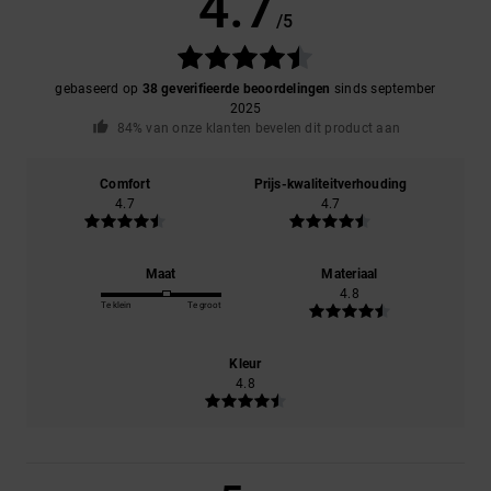
4.7
/5
gebaseerd op
38 geverifieerde beoordelingen
sinds september
2025
84% van onze klanten bevelen dit product aan
Comfort
Prijs-kwaliteitverhouding
4.7
4.7
Maat
Materiaal
4.8
Te klein
Te groot
Kleur
4.8