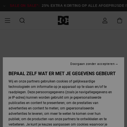
Ga
naar
SALE ON SALE*:
25% EXTRA KORTING OP ALLE AFGEPRIJSDE 
Productinformatie
SALE ON SALE
HEREN SALE
ESSENTIALS
ESSENTIALS
ESSENTIALS
SKATESHOP
SNOWBOARDSHOP
Toegang tot
Schoenen
Schoenen
Sale schoenen
Stag
Astrix
Nieuwe
Nieuwe
Petten &
Chelsea
Pixie
Nieuwe
Snowboardjassen
Court Graffik
Nieuwe
Nieuwe
Petten &
Skateschoenen
Team
Snowboardjassen
Snowboardschoene
Boots
mijn bestelling
Collectie
Collectie
hoeden
Collectie
Collectie
Collectie
hoeden
HEREN
DAMES SALE
HIGHLIGHTS
HIGHLIGHTS
SCHOENEN
GEMEENSCHAP
DAMES
Kleding
Snow
Kleding
Court Graffik
Ducati
Court Graffik
Astrix
Snowboardbroeken
Pure
Alles
Snowboardbroeken
Snowboardjassen
Snowboardjassen
Levering
SNOWBOARDSHOP
Skateschoenen
Sweatshirts
Mutsen
Sneakers
Skate
T-Shirts
Mutsen
weergeven
Doorgaan zonder accepteren
DAMES
KINDEREN
SCHOENEN
SCHOENEN
KLEDING
Accessoires
Sale
Lynx
DC Command
View All
DC Command
Alles
Stag
Snowboardschoene
Snowboardbroeken
Snowboardbroeken
BEPAAL ZELF WAT ER MET JE GEGEVENS GEBEURT
Retouren
SALE
KINDEREN
accessoires
Sneakers
T-Shirts
Tassen &
Skate
weergeven
Baby schoenen
Hoodies &
Tassen &
Wij en onze partners gebruiken cookies of gelijkwaardige
SNOWBOARDSHOP
rugzakken
sweatshirts
rugzakken
technologieën om informatie op je apparaat op te slaan en/of te
KINDEREN
KLEDING
KLEDING
ACCESSOIRES
SNOW
Pure
Manteca
Manteca
Winterlaarzen
Accessoires
Mutsen
raadplegen. Deze persoonsgegevens (zoals je navigatiegegevens en
Betaling
Sale snow-
Slippers
Overhemden
Slippers
Sneakers
je IP-adres) kunnen worden gebruikt om je gepersonaliseerde
artikelen
Alles
Jasjes &
Alles
publicaties en content te presenteren; om de prestaties van
SKATE
ACCESSOIRES
T-Shirts
Net
Construct
Best Sellers
Polair fleeces
Alles
Alles
weergeven
jassen
weergeven
advertenties en content te meten; om gepersonaliseerde
Giftcard
Winterlaarzen
Jeans
Snowboardschoene
Alles
& softshells
weergeven
weergeven
advertenties te leveren; om meer te weten te komen over hun
Jasjes &
weergeven
publiek; om de producten van onze partners te ontwikkelen en te
COURT
Jasjes &
Alles
Ascend
jassen
Overhemden
verbeteren. Je kunt je keuzes aanpassen om cookies waarvoor je
Quiksilver
GRAFFIK
jassen
weergeven
Snowboardschoene
Jasjes &
Unisex
Mutsen