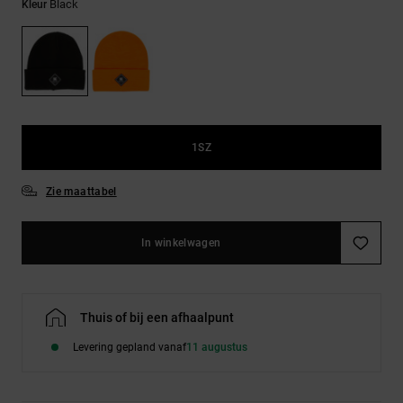
FAQ
Black
Riemen &
Kleur
bekijken
portemonnees
1SZ
Zie maattabel
In winkelwagen
Thuis of bij een afhaalpunt
Levering gepland vanaf
11 augustus