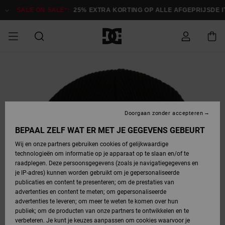
Ga
naar
SALE ON SALE*:
25% EXTRA KORTING OP ALLE AFGEPRIJSDE IT
Productinformatie
SALE ON SALE
HEREN SALE
ESSENTIALS
ESSENTIALS
ESSENTIALS
SKATESHOP
SNOWBOARDSHOP
Toegang tot
Schoenen
Schoenen
Sale schoenen
Stag
Astrix
Nieuwe
Nieuwe
Petten &
Chelsea
Pixie
Nieuwe
Snowboardjassen
Court Graffik
Nieuwe
Nieuwe
Petten &
Skateschoenen
Team
Snowboardjassen
Snowboardschoene
Boots
mijn bestelling
Collectie
Collectie
hoeden
Collectie
Collectie
Collectie
hoeden
HEREN
DAMES SALE
HIGHLIGHTS
HIGHLIGHTS
SCHOENEN
GEMEENSCHAP
DAMES
Kleding
Snow
Kleding
Court Graffik
Ducati
Court Graffik
Astrix
Snowboardbroeken
Pure
Alles
Snowboardbroeken
Snowboardjassen
Snowboardjassen
Levering
SNOWBOARDSHOP
Skateschoenen
Sweatshirts
Mutsen
Sneakers
Skate
T-Shirts
Mutsen
weergeven
Doorgaan zonder accepteren
DAMES
KINDEREN
SCHOENEN
SCHOENEN
KLEDING
Accessoires
Sale
Lynx
DC Command
View All
DC Command
Alles
Stag
Snowboardschoene
Snowboardbroeken
Snowboardbroeken
BEPAAL ZELF WAT ER MET JE GEGEVENS GEBEURT
Retouren
SALE
KINDEREN
accessoires
Sneakers
T-Shirts
Tassen &
Skate
weergeven
Baby schoenen
Hoodies &
Tassen &
Wij en onze partners gebruiken cookies of gelijkwaardige
SNOWBOARDSHOP
rugzakken
sweatshirts
rugzakken
technologieën om informatie op je apparaat op te slaan en/of te
KINDEREN
KLEDING
KLEDING
ACCESSOIRES
SNOW
Pure
Manteca
Manteca
Winterlaarzen
Accessoires
Mutsen
raadplegen. Deze persoonsgegevens (zoals je navigatiegegevens en
Betaling
Sale snow-
Slippers
Overhemden
Slippers
Sneakers
je IP-adres) kunnen worden gebruikt om je gepersonaliseerde
artikelen
Alles
Jasjes &
Alles
publicaties en content te presenteren; om de prestaties van
SKATE
ACCESSOIRES
T-Shirts
Net
Construct
Best Sellers
Polair fleeces
Alles
Alles
weergeven
jassen
weergeven
advertenties en content te meten; om gepersonaliseerde
Giftcard
Winterlaarzen
Jeans
Snowboardschoene
Alles
& softshells
weergeven
weergeven
advertenties te leveren; om meer te weten te komen over hun
Jasjes &
weergeven
publiek; om de producten van onze partners te ontwikkelen en te
COURT
Jasjes &
Alles
Ascend
jassen
Overhemden
verbeteren. Je kunt je keuzes aanpassen om cookies waarvoor je
Quiksilver
GRAFFIK
jassen
weergeven
Snowboardschoene
Jasjes &
Unisex
Mutsen