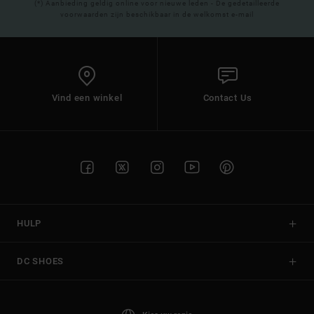
(*) Aanbieding geldig online voor nieuwe leden - De gedetailleerde
voorwaarden zijn beschikbaar in de welkomst e-mail
Vind een winkel
Contact Us
HULP
DC SHOES