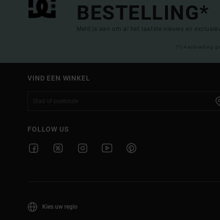
BESTELLING*
Meld je aan om al het laatste nieuws en exclusi
(*) Aanbieding g
VIND EEN WINKEL
FOLLOW US
Kies uw regio