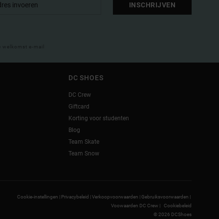
INSCHRIJVEN
e welkomst e-mail
DC SHOES
DC Crew
Giftcard
Korting voor studenten
Blog
Team Skate
Team Snow
Cookie-instellingen |
Privacybeleid |
Verkoopvoorwaarden |
Gebruiksvoorwaarden |
Voowaarden DC Crew |
Cookiebeleid
© 2026 DCShoes