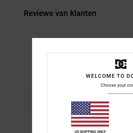
Reviews van klanten
WELCOME TO D
Choose your co
Comfort
Pri
4.1
5
Frédéric
21. mei 202
/5
US SHIPPING ONLY
really good quality, 