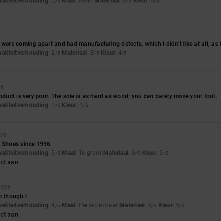
waliteitverhouding
: 5
Maat
: Klein
Materiaal
: 4
Kleur
: 4
/5
/5
/5
 were coming apart and had manufacturing defects, which I didn't like at all, a
waliteitverhouding
: 2
Materiaal
: 3
Kleur
: 4
/5
/5
/5
26
roduct is very poor. The sole is as hard as wood; you can barely move your foot.
waliteitverhouding
: 1
Kleur
: 1
/5
/5
026
C Shoes since 1996
waliteitverhouding
: 5
Maat
: Te groot
Materiaal
: 5
Kleur
: 5
/5
/5
/5
uct aan
2026
n though I
waliteitverhouding
: 4
Maat
: Perfecte maat
Materiaal
: 5
Kleur
: 5
/5
/5
/5
uct aan