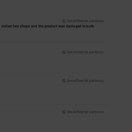
Geverifieerde aankoop
s I visited two shops and the product was damaged in both.
Geverifieerde aankoop
Geverifieerde aankoop
Geverifieerde aankoop