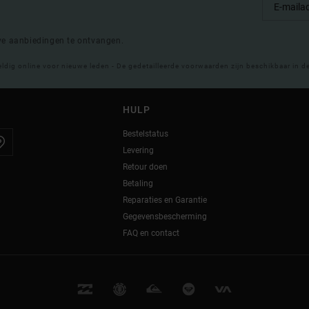
eve aanbiedingen te ontvangen.
eldig online voor nieuwe leden - De gedetailleerde voorwaarden zijn beschikbaar in d
HULP
Bestelstatus
Levering
Retour doen
Betaling
Reparaties en Garantie
Gegevensbescherming
FAQ en contact