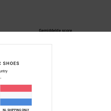
Gemiddelde score
4.1
/5
gebaseerd op
9 geverifieerde beoordelingen
sinds januari 2026
C SHOES
67% van onze klanten bevelen dit product aan
untry
js-kwaliteitverhouding
Maat
Materia
4.0
4.6
Te klein
Te groot
6
NL SHIPPING ONLY
perfect design