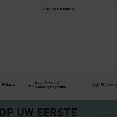
Geverifieerd door
TrustVille
Word lid van het
n 30 dagen
100% veilig
loyaliteitsprogramma
 OP UW EERSTE