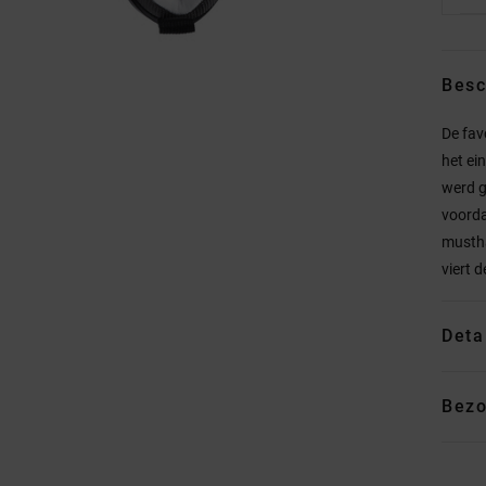
Besc
De fav
het ei
werd g
voorda
mustha
viert 
Deta
Bezo