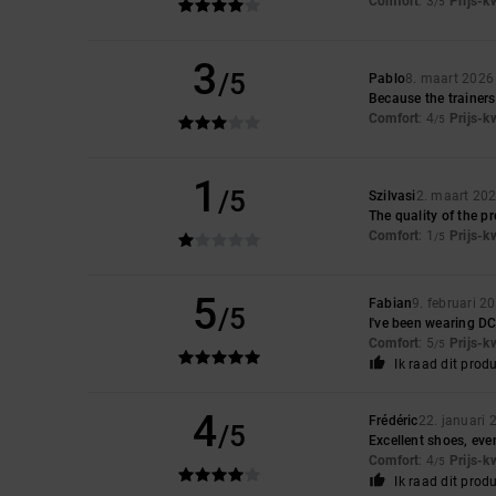
Comfort
: 3
Prijs-k
/5
3
/5
Pablo
8. maart 2026
Because the trainers
Comfort
: 4
Prijs-k
/5
1
/5
Szilvasi
2. maart 20
The quality of the p
Comfort
: 1
Prijs-k
/5
5
Fabian
9. februari 2
/5
I've been wearing D
Comfort
: 5
Prijs-k
/5
Ik raad dit prod
4
Frédéric
22. januari 
/5
Excellent shoes, eve
Comfort
: 4
Prijs-k
/5
Ik raad dit prod