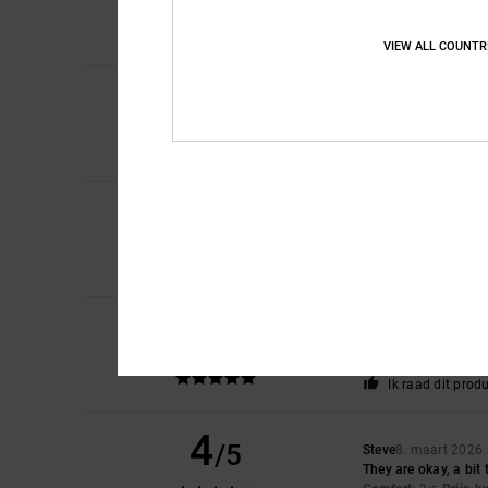
Comfort
: 5
Prijs-k
/5
Ik raad dit prod
VIEW ALL COUNTR
5
Samuel
11. mei 202
/5
A very good control
Comfort
: 5
Prijs-k
/5
Ik raad dit prod
5
David
23. april 2026
/5
Just right for me.
Comfort
: 5
Prijs-k
/5
Ik raad dit prod
5
Adam
20. april 2026
/5
Perfect
Comfort
: 5
Prijs-k
/5
Ik raad dit prod
4
/5
Steve
8. maart 2026
They are okay, a bit