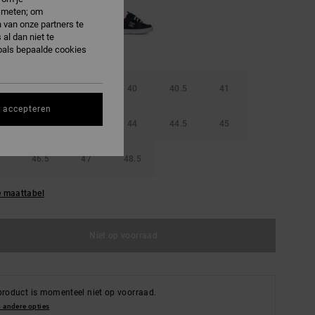
e meten; om
 van onze partners te
al dan niet te
oals bepaalde cookies
38.5
39
40
40.5
41
s accepteren
42.5
43
44
44.5
45
46.5
47
48.5
e maattabel
Niet op voorraad
product is momenteel niet op voorraad.
 andere opties