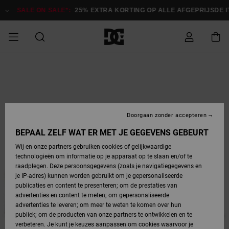
Ga
naar
SALE ON SALE*:
25% EXTRA KORTING OP ALLE AFGEPRIJSDE 
Productinformatie
SALE ON SALE
HEREN SALE
ESSENTIALS
ESSENTIALS
ESSENTIALS
SKATESHOP
SNOWBOARDSHOP
Toegang tot
Schoenen
Schoenen
Sale schoenen
Stag
Astrix
Nieuwe
Nieuwe
Petten &
Chelsea
Pixie
Nieuwe
Snowboardjassen
Court Graffik
Nieuwe
Nieuwe
Petten &
Skateschoenen
Team
Snowboardjassen
Snowboardschoene
Boots
mijn bestelling
Collectie
Collectie
hoeden
Collectie
Collectie
Collectie
hoeden
HEREN
DAMES SALE
HIGHLIGHTS
HIGHLIGHTS
SCHOENEN
GEMEENSCHAP
DAMES
Kleding
Snow
Kleding
Court Graffik
Ducati
Court Graffik
Astrix
Snowboardbroeken
Pure
Alles
Snowboardbroeken
Snowboardjassen
Snowboardjassen
Levering
SNOWBOARDSHOP
Skateschoenen
Sweatshirts
Mutsen
Sneakers
Skate
T-Shirts
Mutsen
weergeven
Doorgaan zonder accepteren
DAMES
KINDEREN
SCHOENEN
SCHOENEN
KLEDING
Accessoires
Sale
Lynx
DC Command
View All
DC Command
Alles
Stag
Snowboardschoene
Snowboardbroeken
Snowboardbroeken
BEPAAL ZELF WAT ER MET JE GEGEVENS GEBEURT
Retouren
SALE
KINDEREN
accessoires
Sneakers
T-Shirts
Tassen &
Skate
weergeven
Baby schoenen
Hoodies &
Tassen &
Wij en onze partners gebruiken cookies of gelijkwaardige
SNOWBOARDSHOP
rugzakken
sweatshirts
rugzakken
technologieën om informatie op je apparaat op te slaan en/of te
KINDEREN
KLEDING
KLEDING
ACCESSOIRES
SNOW
Pure
Manteca
Manteca
Winterlaarzen
Accessoires
Mutsen
raadplegen. Deze persoonsgegevens (zoals je navigatiegegevens en
Betaling
Sale snow-
Slippers
Overhemden
Slippers
Sneakers
je IP-adres) kunnen worden gebruikt om je gepersonaliseerde
artikelen
Alles
Jasjes &
Alles
publicaties en content te presenteren; om de prestaties van
SKATE
ACCESSOIRES
T-Shirts
Net
Construct
Best Sellers
Polair fleeces
Alles
Alles
weergeven
jassen
weergeven
advertenties en content te meten; om gepersonaliseerde
Giftcard
Winterlaarzen
Jeans
Snowboardschoene
Alles
& softshells
weergeven
weergeven
advertenties te leveren; om meer te weten te komen over hun
Jasjes &
weergeven
publiek; om de producten van onze partners te ontwikkelen en te
COURT
Jasjes &
Alles
Ascend
jassen
Overhemden
verbeteren. Je kunt je keuzes aanpassen om cookies waarvoor je
Quiksilver
GRAFFIK
jassen
weergeven
Snowboardschoene
Jasjes &
Unisex
Mutsen