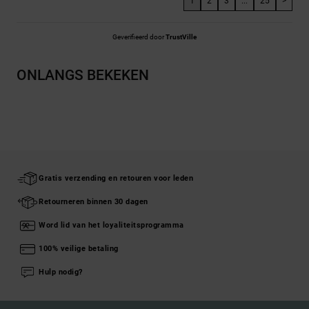
1
2
3
...
25
>
Geverifieerd door
TrustVille
ONLANGS BEKEKEN
Gratis verzending en retouren voor leden
Retourneren binnen 30 dagen
Word lid van het loyaliteitsprogramma
100% veilige betaling
Hulp nodig?