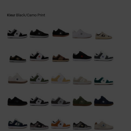
FAQ
Riemen &
bekijken
portemonnees
Black/camo Print
Kleur