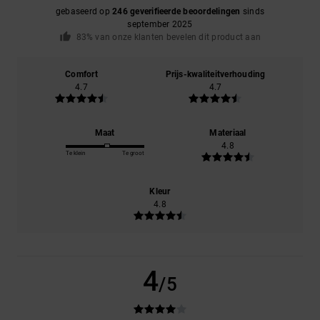
gebaseerd op
246 geverifieerde beoordelingen
sinds
september 2025
83% van onze klanten bevelen dit product aan
Comfort
Prijs-kwaliteitverhouding
4.7
4.7
Maat
Materiaal
4.8
Te klein
Te groot
Kleur
4.8
4
/5