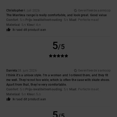
Christopher
4. juli 2026
Geverifieerde aankoop
The Manteca range is really comfortable, and look great. Good value
Comfort
: 5
Prijs-kwaliteitverhouding
: 5
Maat
: Perfecte maat
/5
/5
Materiaal
: 5
Kleur
: 4
/5
/5
Ik raad dit product aan
5
/5
Daniela
28. juni 2026
Geverifieerde aankoop
I think it’s a unisex style. I’m a woman and I ordered them, and they fit
me well. They’re not too wide, which is often the case with skate shoes.
Apart from that, they’re very comfortable.
Comfort
: 5
Prijs-kwaliteitverhouding
: 5
Maat
: Perfecte maat
/5
/5
Materiaal
: 5
Kleur
: 5
/5
/5
Ik raad dit product aan
5
/5