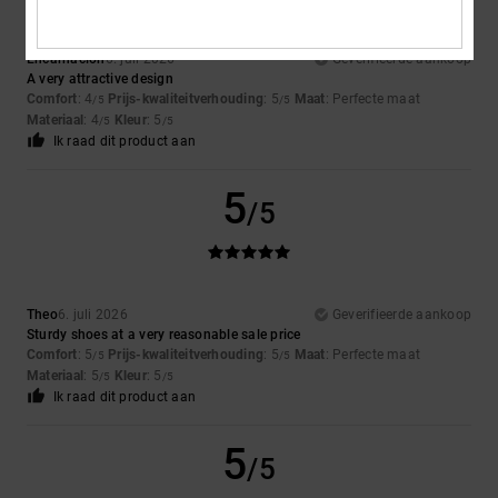
Encarnacion
6. juli 2026
Geverifieerde aankoop
A very attractive design
Comfort
: 4
Prijs-kwaliteitverhouding
: 5
Maat
: Perfecte maat
/5
/5
Materiaal
: 4
Kleur
: 5
/5
/5
Ik raad dit product aan
5
/5
Theo
6. juli 2026
Geverifieerde aankoop
Sturdy shoes at a very reasonable sale price
Comfort
: 5
Prijs-kwaliteitverhouding
: 5
Maat
: Perfecte maat
/5
/5
Materiaal
: 5
Kleur
: 5
/5
/5
Ik raad dit product aan
5
/5