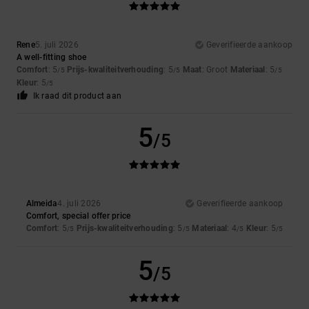
Rene
5. juli 2026
Geverifieerde aankoop
A well-fitting shoe
Comfort
: 5
Prijs-kwaliteitverhouding
: 5
Maat
: Groot
Materiaal
: 5
/5
/5
/5
Kleur
: 5
/5
Ik raad dit product aan
5
/5
Almeida
4. juli 2026
Geverifieerde aankoop
Comfort, special offer price
Comfort
: 5
Prijs-kwaliteitverhouding
: 5
Materiaal
: 4
Kleur
: 5
/5
/5
/5
/5
5
/5