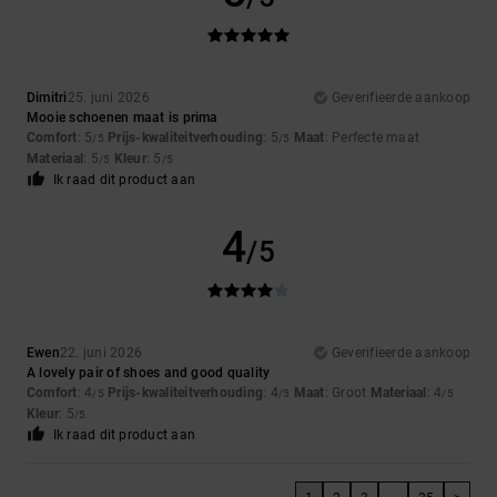
Dimitri
25. juni 2026
Geverifieerde aankoop
Mooie schoenen maat is prima
Comfort
: 5
Prijs-kwaliteitverhouding
: 5
Maat
: Perfecte maat
/5
/5
Materiaal
: 5
Kleur
: 5
/5
/5
Ik raad dit product aan
4
/5
Ewen
22. juni 2026
Geverifieerde aankoop
A lovely pair of shoes and good quality
Comfort
: 4
Prijs-kwaliteitverhouding
: 4
Maat
: Groot
Materiaal
: 4
/5
/5
/5
Kleur
: 5
/5
Ik raad dit product aan