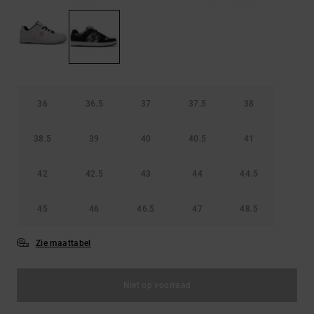
36
36.5
37
37.5
38
38.5
39
40
40.5
41
42
42.5
43
44
44.5
45
46
46.5
47
48.5
Zie maattabel
Niet op voorraad