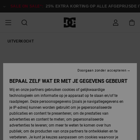
Ga
naar
SALE ON SALE*:
25% EXTRA KORTING OP ALLE AFGEPRIJSDE IT
Productinformatie
SALE ON SALE
UITVERKOCHT
HEREN SALE
ESSENTIALS
ESSENTIALS
ESSENTIALS
SKATESHOP
SNOWBOARDSHOP
Toegang tot
Schoenen
Schoenen
Sale schoenen
Stag
Astrix
Nieuwe
Nieuwe
Petten &
Chelsea
Pixie
Nieuwe
Snowboardjassen
Court Graffik
Nieuwe
Nieuwe
Petten &
Skateschoenen
Team
Snowboardjassen
Snowboardschoene
Boots
mijn bestelling
Collectie
Collectie
hoeden
Collectie
Collectie
Collectie
hoeden
HEREN
DAMES SALE
HIGHLIGHTS
HIGHLIGHTS
SCHOENEN
GEMEENSCHAP
DAMES
Kleding
Snow
Kleding
Court Graffik
Ducati
Court Graffik
Astrix
Snowboardbroeken
Pure
Alles
Snowboardbroeken
Snowboardjassen
Snowboardjassen
Levering
SNOWBOARDSHOP
Skateschoenen
Sweatshirts
Mutsen
Sneakers
Skate
T-Shirts
Mutsen
weergeven
Doorgaan zonder accepteren
DAMES
KINDEREN
SCHOENEN
SCHOENEN
KLEDING
Accessoires
Sale
Lynx
DC Command
View All
DC Command
Alles
Stag
Snowboardschoene
Snowboardbroeken
Snowboardbroeken
BEPAAL ZELF WAT ER MET JE GEGEVENS GEBEURT
Retouren
SALE
KINDEREN
accessoires
Sneakers
T-Shirts
Tassen &
Skate
weergeven
Baby schoenen
Hoodies &
Tassen &
Wij en onze partners gebruiken cookies of gelijkwaardige
SNOWBOARDSHOP
rugzakken
sweatshirts
rugzakken
technologieën om informatie op je apparaat op te slaan en/of te
KINDEREN
KLEDING
KLEDING
ACCESSOIRES
SNOW
Pure
Manteca
Manteca
Winterlaarzen
Accessoires
Mutsen
raadplegen. Deze persoonsgegevens (zoals je navigatiegegevens en
Betaling
Sale snow-
Slippers
Overhemden
Slippers
Sneakers
je IP-adres) kunnen worden gebruikt om je gepersonaliseerde
artikelen
Alles
Jasjes &
Alles
publicaties en content te presenteren; om de prestaties van
SKATE
ACCESSOIRES
T-Shirts
Net
Construct
Best Sellers
Polair fleeces
Alles
Alles
weergeven
jassen
weergeven
advertenties en content te meten; om gepersonaliseerde
Giftcard
Winterlaarzen
Jeans
Snowboardschoene
Alles
& softshells
weergeven
weergeven
advertenties te leveren; om meer te weten te komen over hun
Jasjes &
weergeven
publiek; om de producten van onze partners te ontwikkelen en te
COURT
Jasjes &
Alles
Ascend
jassen
Overhemden
verbeteren. Je kunt je keuzes aanpassen om cookies waarvoor je
Quiksilver
GRAFFIK
jassen
weergeven
Snowboardschoene
Jasjes &
Unisex
Mutsen