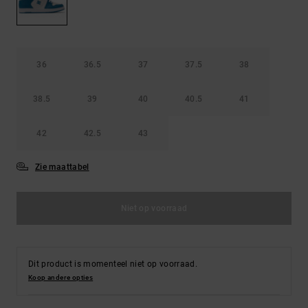
FAQ
Riemen &
bekijken
portemonnees
36
36.5
37
37.5
38
38.5
39
40
40.5
41
42
42.5
43
Zie maattabel
Niet op voorraad
Dit product is momenteel niet op voorraad.
Koop andere opties