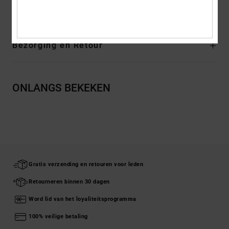
Buitenzool: Rubber
Bezorging en Retour
ONLANGS BEKEKEN
Gratis verzending en retouren voor leden
Retourneren binnen 30 dagen
Word lid van het loyaliteitsprogramma
100% veilige betaling