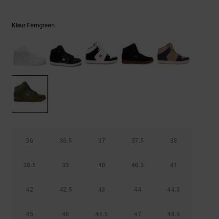
FAQ
Riemen &
bekijken
portemonnees
Ferngreen
Kleur
36
36.5
37
37.5
38
38.5
39
40
40.5
41
42
42.5
43
44
44.5
45
46
46.5
47
48.5