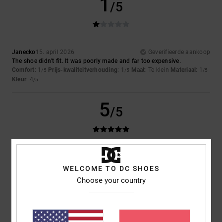
1
/5
Janecko
15. april 2026
Geverifieerde aankoop
The shoe didn't fit. It was poorly made and far too expensive.
Comfort
: 1
Prijs-kwaliteitverhouding
: 1
Maat
: Te klein
Materiaal
: 1
/5
/5
/5
Kleur
: 4
/5
5
/5
Antonio
24. maart 2026
Geverifieerde aankoop
Very well-made, high-quality shoes
WELCOME TO DC SHOES
Comfort
: 5
Prijs-kwaliteitverhouding
: 4
Maat
: Perfecte maat
/5
/5
Choose your country
Materiaal
: 5
Kleur
: 5
/5
/5
Ik raad dit product aan