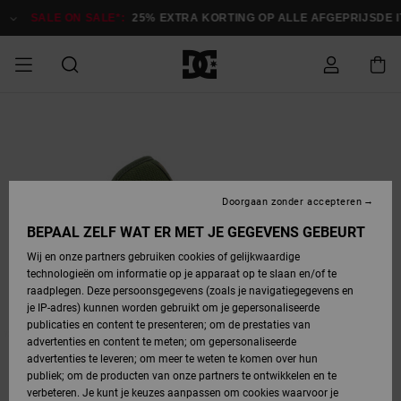
Ga
naar
SALE ON SALE*:
25% EXTRA KORTING OP ALLE AFGEPRIJSDE 
Productinformatie
SALE ON SALE
HEREN SALE
ESSENTIALS
ESSENTIALS
ESSENTIALS
SKATESHOP
SNOWBOARDSHOP
Toegang tot
Schoenen
Schoenen
Sale schoenen
Stag
Astrix
Nieuwe
Nieuwe
Petten &
Chelsea
Pixie
Nieuwe
Snowboardjassen
Court Graffik
Nieuwe
Nieuwe
Petten &
Skateschoenen
Team
Snowboardjassen
Snowboardschoene
Boots
mijn bestelling
Collectie
Collectie
hoeden
Collectie
Collectie
Collectie
hoeden
HEREN
DAMES SALE
HIGHLIGHTS
HIGHLIGHTS
SCHOENEN
GEMEENSCHAP
DAMES
Kleding
Snow
Kleding
Court Graffik
Ducati
Court Graffik
Astrix
Snowboardbroeken
Pure
Alles
Snowboardbroeken
Snowboardjassen
Snowboardjassen
Levering
SNOWBOARDSHOP
Skateschoenen
Sweatshirts
Mutsen
Sneakers
Skate
T-Shirts
Mutsen
weergeven
Doorgaan zonder accepteren
DAMES
KINDEREN
SCHOENEN
SCHOENEN
KLEDING
Accessoires
Sale
Lynx
DC Command
View All
DC Command
Alles
Stag
Snowboardschoene
Snowboardbroeken
Snowboardbroeken
BEPAAL ZELF WAT ER MET JE GEGEVENS GEBEURT
Retouren
SALE
KINDEREN
accessoires
Sneakers
T-Shirts
Tassen &
Skate
weergeven
Baby schoenen
Hoodies &
Tassen &
Wij en onze partners gebruiken cookies of gelijkwaardige
SNOWBOARDSHOP
rugzakken
sweatshirts
rugzakken
technologieën om informatie op je apparaat op te slaan en/of te
KINDEREN
KLEDING
KLEDING
ACCESSOIRES
SNOW
Pure
Manteca
Manteca
Winterlaarzen
Accessoires
Mutsen
raadplegen. Deze persoonsgegevens (zoals je navigatiegegevens en
Betaling
Sale snow-
Slippers
Overhemden
Slippers
Sneakers
je IP-adres) kunnen worden gebruikt om je gepersonaliseerde
artikelen
Alles
Jasjes &
Alles
publicaties en content te presenteren; om de prestaties van
SKATE
ACCESSOIRES
T-Shirts
Net
Construct
Best Sellers
Polair fleeces
Alles
Alles
weergeven
jassen
weergeven
advertenties en content te meten; om gepersonaliseerde
Giftcard
Winterlaarzen
Jeans
Snowboardschoene
Alles
& softshells
weergeven
weergeven
advertenties te leveren; om meer te weten te komen over hun
Jasjes &
weergeven
publiek; om de producten van onze partners te ontwikkelen en te
COURT
Jasjes &
Alles
Ascend
jassen
Overhemden
verbeteren. Je kunt je keuzes aanpassen om cookies waarvoor je
Quiksilver
GRAFFIK
jassen
weergeven
Snowboardschoene
Jasjes &
Unisex
Mutsen