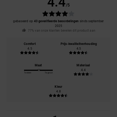
4.4
/5
gebaseerd op
43 geverifieerde beoordelingen
sinds september
2025
77% van onze klanten bevelen dit product aan
Comfort
Prijs-kwaliteitverhouding
4.5
4.5
Maat
Materiaal
4.4
Te klein
Te groot
Kleur
4.8