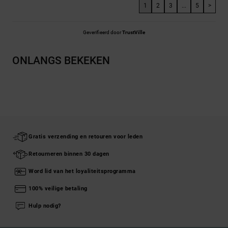
1
2
3
...
5
>
Geverifieerd door
TrustVille
ONLANGS BEKEKEN
Gratis verzending en retouren voor leden
Retourneren binnen 30 dagen
Word lid van het loyaliteitsprogramma
100% veilige betaling
Hulp nodig?