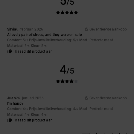
5
/5
Silvia
6. februari 2026
Geverifieerde aankoop
A lovely pair of shoes, and they were on sale
Comfort
: 5
Prijs-kwaliteitverhouding
: 5
Maat
: Perfecte maat
/5
/5
Materiaal
: 5
Kleur
: 5
/5
/5
Ik raad dit product aan
4
/5
Juan
26. januari 2026
Geverifieerde aankoop
I'm happy
Comfort
: 4
Prijs-kwaliteitverhouding
: 4
Maat
: Perfecte maat
/5
/5
Materiaal
: 4
Kleur
: 4
/5
/5
Ik raad dit product aan