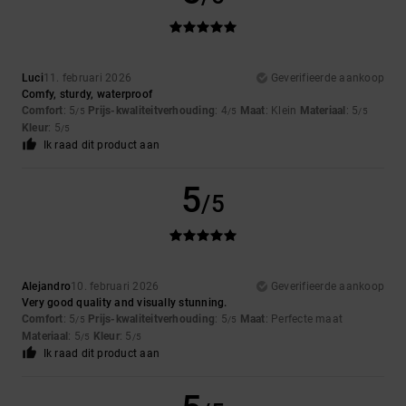
Luci
11. februari 2026
Geverifieerde aankoop
Comfy, sturdy, waterproof
Comfort
: 5
Prijs-kwaliteitverhouding
: 4
Maat
: Klein
Materiaal
: 5
/5
/5
/5
Kleur
: 5
/5
Ik raad dit product aan
5
/5
Alejandro
10. februari 2026
Geverifieerde aankoop
Very good quality and visually stunning.
Comfort
: 5
Prijs-kwaliteitverhouding
: 5
Maat
: Perfecte maat
/5
/5
Materiaal
: 5
Kleur
: 5
/5
/5
Ik raad dit product aan