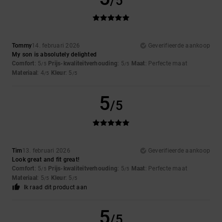
/5
Tommy
14. februari 2026
Geverifieerde aankoop
My son is absolutely delighted
Comfort
: 5
Prijs-kwaliteitverhouding
: 5
Maat
: Perfecte maat
/5
/5
Materiaal
: 4
Kleur
: 5
/5
/5
5
/5
Tim
13. februari 2026
Geverifieerde aankoop
Look great and fit great!
Comfort
: 5
Prijs-kwaliteitverhouding
: 5
Maat
: Perfecte maat
/5
/5
Materiaal
: 5
Kleur
: 5
/5
/5
Ik raad dit product aan
5
/5