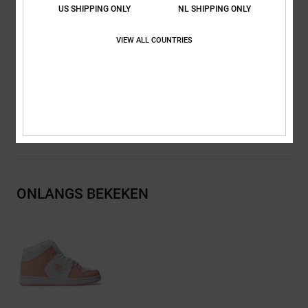
US SHIPPING ONLY
NL SHIPPING ONLY
Branding:
Loopvlak op basis van het DC Pill Pattern profiel
Andere kenmerken: Gelast HF-logo opzij
VIEW ALL COUNTRIES
Samenstelling
Bovendeel: Leer (Koe) / Voering: Textiel /
Buitenzool: Rubber
Bezorging en Retour
ONLANGS BEKEKEN