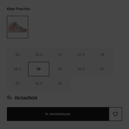
FAQ
Riemen &
bekijken
portemonnees
Peaches
Kleur
36
36.5
37
37.5
38
38.5
39
40
40.5
41
42
42.5
43
Zie maattabel
In winkelwagen