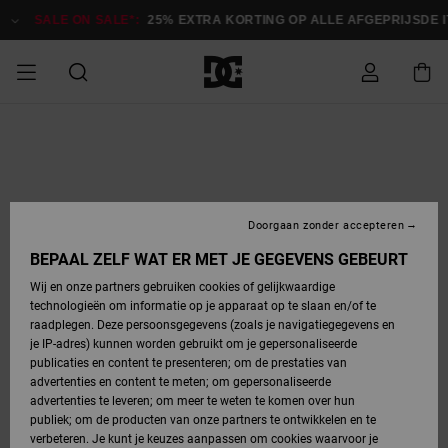
Ga
naar
SALE ON SALE*:
25% EXTRA KORTING OP ALLE AFGEPRIJSDE IT
Productinformatie
SALE ON SALE
HEREN SALE
ESSENTIALS
ESSENTIALS
ESSENTIALS
SKATESHOP
SNOWBOARDSHOP
Toegang tot
Schoenen
Schoenen
Sale schoenen
Stag
Astrix
Nieuwe
Nieuwe
Petten &
Chelsea
Pixie
Nieuwe
Snowboardjassen
Court Graffik
Nieuwe
Nieuwe
Petten &
Skateschoenen
Team
Snowboardjassen
Snowboardschoene
Boots
mijn bestelling
Collectie
Collectie
hoeden
Collectie
Collectie
Collectie
hoeden
HEREN
DAMES SALE
HIGHLIGHTS
HIGHLIGHTS
SCHOENEN
GEMEENSCHAP
DAMES
Kleding
Snow
Kleding
Court Graffik
Ducati
Court Graffik
Astrix
Snowboardbroeken
Pure
Alles
Snowboardbroeken
Snowboardjassen
Snowboardjassen
Levering
SNOWBOARDSHOP
Skateschoenen
Sweatshirts
Mutsen
Sneakers
Skate
T-Shirts
Mutsen
weergeven
Doorgaan zonder accepteren
DAMES
KINDEREN
SCHOENEN
SCHOENEN
KLEDING
Accessoires
Sale
Lynx
DC Command
View All
DC Command
Alles
Stag
Snowboardschoene
Snowboardbroeken
Snowboardbroeken
BEPAAL ZELF WAT ER MET JE GEGEVENS GEBEURT
Retouren
SALE
KINDEREN
accessoires
Sneakers
T-Shirts
Tassen &
Skate
weergeven
Baby schoenen
Hoodies &
Tassen &
Wij en onze partners gebruiken cookies of gelijkwaardige
SNOWBOARDSHOP
rugzakken
sweatshirts
rugzakken
technologieën om informatie op je apparaat op te slaan en/of te
KINDEREN
KLEDING
KLEDING
ACCESSOIRES
SNOW
Pure
Manteca
Manteca
Winterlaarzen
Accessoires
Mutsen
raadplegen. Deze persoonsgegevens (zoals je navigatiegegevens en
Betaling
Sale snow-
Slippers
Overhemden
Slippers
Sneakers
je IP-adres) kunnen worden gebruikt om je gepersonaliseerde
artikelen
Alles
Jasjes &
Alles
publicaties en content te presenteren; om de prestaties van
SKATE
ACCESSOIRES
T-Shirts
Net
Construct
Best Sellers
Polair fleeces
Alles
Alles
weergeven
jassen
weergeven
advertenties en content te meten; om gepersonaliseerde
Giftcard
Winterlaarzen
Jeans
Snowboardschoene
Alles
& softshells
weergeven
weergeven
advertenties te leveren; om meer te weten te komen over hun
Jasjes &
weergeven
publiek; om de producten van onze partners te ontwikkelen en te
COURT
Jasjes &
Alles
Ascend
jassen
Overhemden
verbeteren. Je kunt je keuzes aanpassen om cookies waarvoor je
Quiksilver
GRAFFIK
jassen
weergeven
Snowboardschoene
Jasjes &
Unisex
Mutsen