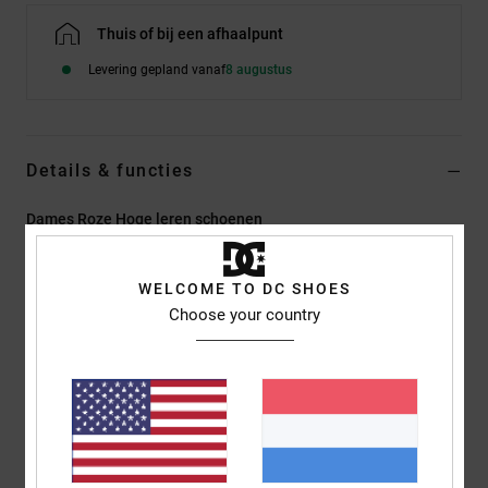
Thuis of bij een afhaalpunt
Levering gepland vanaf
8 augustus
Details & functies
Dames Roze Hoge leren schoenen
Stijl
ADJS100164
Kleurcode
phs
WELCOME TO DC SHOES
Kenmerken
Choose your country
Bovendeel:
Bovendeel van leer, nubuck, suède of mesh stof
Buitenzool:
Slijt- en gripvaste rubberen zool
Voetbed:
Comfortabele rand en tong met schuimvulling
Banden:
Banden om de tong in het midden te houden
Voering:
Extra comfortabele mesh voering
Inlegzool van EVA