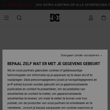
Ga
naar
SALE ON SALE*:
25% EXTRA KORTING OP ALLE AFGEPRIJSDE IT
Productinformatie
SALE ON SALE
HEREN SALE
ESSENTIALS
ESSENTIALS
ESSENTIALS
SKATESHOP
SNOWBOARDSHOP
Toegang tot
Schoenen
Schoenen
Sale schoenen
Stag
Astrix
Nieuwe
Nieuwe
Petten &
Chelsea
Pixie
Nieuwe
Snowboardjassen
Court Graffik
Nieuwe
Nieuwe
Petten &
Skateschoenen
Team
Snowboardjassen
Snowboardschoene
Boots
mijn bestelling
Collectie
Collectie
hoeden
Collectie
Collectie
Collectie
hoeden
HEREN
DAMES SALE
HIGHLIGHTS
HIGHLIGHTS
SCHOENEN
GEMEENSCHAP
DAMES
Kleding
Snow
Kleding
Court Graffik
Ducati
Court Graffik
Astrix
Snowboardbroeken
Pure
Alles
Snowboardbroeken
Snowboardjassen
Snowboardjassen
Levering
SNOWBOARDSHOP
Skateschoenen
Sweatshirts
Mutsen
Sneakers
Skate
T-Shirts
Mutsen
weergeven
Doorgaan zonder accepteren
DAMES
KINDEREN
SCHOENEN
SCHOENEN
KLEDING
Accessoires
Sale
Lynx
DC Command
View All
DC Command
Alles
Stag
Snowboardschoene
Snowboardbroeken
Snowboardbroeken
BEPAAL ZELF WAT ER MET JE GEGEVENS GEBEURT
Retouren
SALE
KINDEREN
accessoires
Sneakers
T-Shirts
Tassen &
Skate
weergeven
Baby schoenen
Hoodies &
Tassen &
Wij en onze partners gebruiken cookies of gelijkwaardige
SNOWBOARDSHOP
rugzakken
sweatshirts
rugzakken
technologieën om informatie op je apparaat op te slaan en/of te
KINDEREN
KLEDING
KLEDING
ACCESSOIRES
SNOW
Pure
Manteca
Manteca
Winterlaarzen
Accessoires
Mutsen
raadplegen. Deze persoonsgegevens (zoals je navigatiegegevens en
Betaling
Sale snow-
Slippers
Overhemden
Slippers
Sneakers
je IP-adres) kunnen worden gebruikt om je gepersonaliseerde
artikelen
Alles
Jasjes &
Alles
publicaties en content te presenteren; om de prestaties van
SKATE
ACCESSOIRES
T-Shirts
Net
Construct
Best Sellers
Polair fleeces
Alles
Alles
weergeven
jassen
weergeven
advertenties en content te meten; om gepersonaliseerde
Giftcard
Winterlaarzen
Jeans
Snowboardschoene
Alles
& softshells
weergeven
weergeven
advertenties te leveren; om meer te weten te komen over hun
Jasjes &
weergeven
publiek; om de producten van onze partners te ontwikkelen en te
COURT
Jasjes &
Alles
Ascend
jassen
Overhemden
verbeteren. Je kunt je keuzes aanpassen om cookies waarvoor je
Quiksilver
GRAFFIK
jassen
weergeven
Snowboardschoene
Jasjes &
Unisex
Mutsen