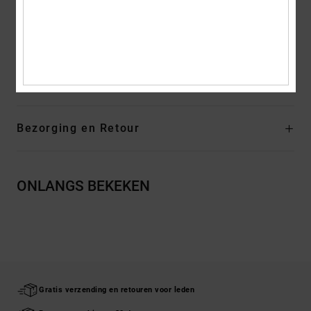
Branding:
Loopvlak op basis van het DC Pill Pattern profiel
Andere kenmerken: Gelast HF-logo opzij
Samenstelling
Bovendeel: Leer (Koe) / Voering: Textiel /
Buitenzool: Rubber
Bezorging en Retour
ONLANGS BEKEKEN
Gratis verzending en retouren voor leden