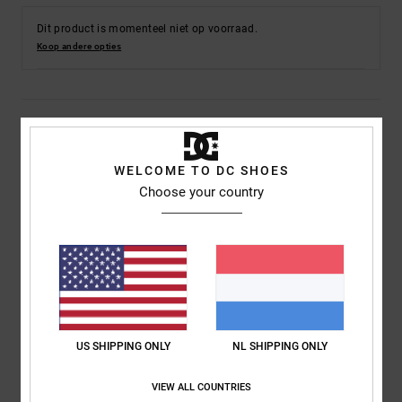
Dit product is momenteel niet op voorraad.
Koop andere opties
Details & functies
Dames Wit Hoge leren schoenen
WELCOME TO DC SHOES
Choose your country
Stijl
ADJS100164
Kleurcode
ws4
Kenmerken
Bovendeel:
Bovendeel van leer, nubuck, suède of mesh stof
Buitenzool:
Slijt- en gripvaste rubberen zool
Voetbed:
Comfortabele rand en tong met schuimvulling
Banden:
Banden om de tong in het midden te houden
US SHIPPING ONLY
NL SHIPPING ONLY
Voering:
Extra comfortabele mesh voering
VIEW ALL COUNTRIES
Inlegzool van EVA