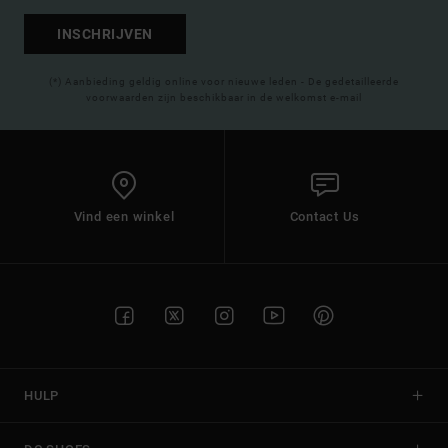
INSCHRIJVEN
(*) Aanbieding geldig online voor nieuwe leden - De gedetailleerde
voorwaarden zijn beschikbaar in de welkomst e-mail
Vind een winkel
Contact Us
HULP