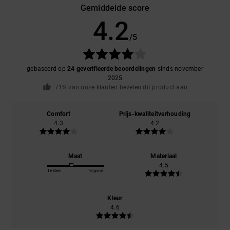
Gemiddelde score
4.2
/5
gebaseerd op
24 geverifieerde beoordelingen
sinds november
2025
71% van onze klanten bevelen dit product aan
Comfort
Prijs-kwaliteitverhouding
4.3
4.2
Maat
Materiaal
4.5
Te klein
Te groot
Kleur
4.6