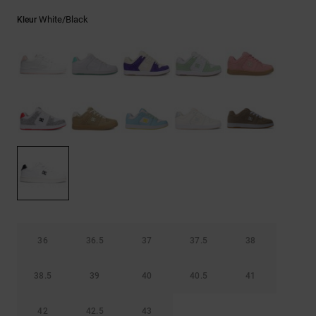
FAQ
Riemen &
bekijken
portemonnees
White/black
Kleur
36
36.5
37
37.5
38
38.5
39
40
40.5
41
42
42.5
43