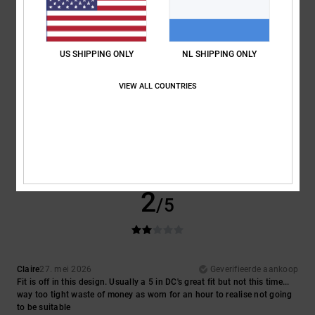
Ik raad dit product aan
2
/5
US SHIPPING ONLY
NL SHIPPING ONLY
VIEW ALL COUNTRIES
Sam
28. mei 2026
Geverifieerde aankoop
Sizing is completely off. Need to size up a whole size
Comfort
: 1
Prijs-kwaliteitverhouding
: 1
Maat
: Te klein
Materiaal
: 3
/5
/5
/5
Kleur
: 3
/5
2
/5
Claire
27. mei 2026
Geverifieerde aankoop
Fit is off in this design. Usually a 5 in DC's great fit but not this time...
way too tight waste of money as worn for an hour to realise not going
to be suitable