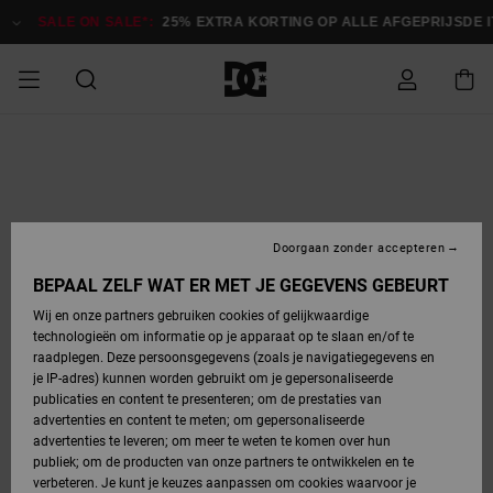
Ga
naar
SALE ON SALE*:
25% EXTRA KORTING OP ALLE AFGEPRIJSDE 
Productinformatie
SALE ON SALE
HEREN SALE
ESSENTIALS
ESSENTIALS
ESSENTIALS
SKATESHOP
SNOWBOARDSHOP
Toegang tot
Schoenen
Schoenen
Sale schoenen
Stag
Astrix
Nieuwe
Nieuwe
Petten &
Chelsea
Pixie
Nieuwe
Snowboardjassen
Court Graffik
Nieuwe
Nieuwe
Petten &
Skateschoenen
Team
Snowboardjassen
Snowboardschoene
Boots
mijn bestelling
Collectie
Collectie
hoeden
Collectie
Collectie
Collectie
hoeden
HEREN
DAMES SALE
HIGHLIGHTS
HIGHLIGHTS
SCHOENEN
GEMEENSCHAP
DAMES
Kleding
Snow
Kleding
Court Graffik
Ducati
Court Graffik
Astrix
Snowboardbroeken
Pure
Alles
Snowboardbroeken
Snowboardjassen
Snowboardjassen
Levering
SNOWBOARDSHOP
Skateschoenen
Sweatshirts
Mutsen
Sneakers
Skate
T-Shirts
Mutsen
weergeven
Doorgaan zonder accepteren
DAMES
KINDEREN
SCHOENEN
SCHOENEN
KLEDING
Accessoires
Sale
Lynx
DC Command
View All
DC Command
Alles
Stag
Snowboardschoene
Snowboardbroeken
Snowboardbroeken
BEPAAL ZELF WAT ER MET JE GEGEVENS GEBEURT
Retouren
SALE
KINDEREN
accessoires
Sneakers
T-Shirts
Tassen &
Skate
weergeven
Baby schoenen
Hoodies &
Tassen &
Wij en onze partners gebruiken cookies of gelijkwaardige
SNOWBOARDSHOP
rugzakken
sweatshirts
rugzakken
technologieën om informatie op je apparaat op te slaan en/of te
KINDEREN
KLEDING
KLEDING
ACCESSOIRES
SNOW
Pure
Manteca
Manteca
Winterlaarzen
Accessoires
Mutsen
raadplegen. Deze persoonsgegevens (zoals je navigatiegegevens en
Betaling
Sale snow-
Slippers
Overhemden
Slippers
Sneakers
je IP-adres) kunnen worden gebruikt om je gepersonaliseerde
artikelen
Alles
Jasjes &
Alles
publicaties en content te presenteren; om de prestaties van
SKATE
ACCESSOIRES
T-Shirts
Net
Construct
Best Sellers
Polair fleeces
Alles
Alles
weergeven
jassen
weergeven
advertenties en content te meten; om gepersonaliseerde
Giftcard
Winterlaarzen
Jeans
Snowboardschoene
Alles
& softshells
weergeven
weergeven
advertenties te leveren; om meer te weten te komen over hun
Jasjes &
weergeven
publiek; om de producten van onze partners te ontwikkelen en te
COURT
Jasjes &
Alles
Ascend
jassen
Overhemden
verbeteren. Je kunt je keuzes aanpassen om cookies waarvoor je
Quiksilver
GRAFFIK
jassen
weergeven
Snowboardschoene
Jasjes &
Unisex
Mutsen