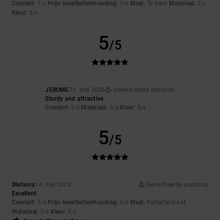
Comfort
: 1
Prijs-kwaliteitverhouding
: 1
Maat
: Te klein
Materiaal
: 2
/5
/5
/5
Kleur
: 3
/5
5
/5
JEROME
21. mei 2026
Geverifieerde aankoop
Sturdy and attractive
Comfort
: 5
Materiaal
: 5
Kleur
: 5
/5
/5
/5
5
/5
Stefania
14. mei 2026
Geverifieerde aankoop
Excellent
Comfort
: 5
Prijs-kwaliteitverhouding
: 5
Maat
: Perfecte maat
/5
/5
Materiaal
: 5
Kleur
: 5
/5
/5