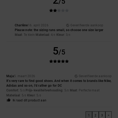
2
/5
Charlène
16. april 2026
Geverifieerde aankoop
Please note: the sizing runs small, so choose one size larger
Maat
: Te klein
Materiaal
: 4
Kleur
: 3
/5
/5
5
/5
Maja
5. maart 2026
Geverifieerde aankoop
It’s very rare to find good shoes. And when it comes to brands like Nike,
Adidas and so on, I’d rather go for DC
Comfort
: 5
Prijs-kwaliteitverhouding
: 5
Maat
: Perfecte maat
/5
/5
Materiaal
: 5
Kleur
: 5
/5
/5
Ik raad dit product aan
1
2
3
>