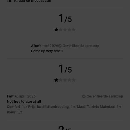
Ik raad dit product aan
1
/5
Alice
9. mei 2026
Geverifieerde aankoop
Come up very small
1
/5
Fay
16. april 2026
Geverifieerde aankoop
Not true to size at all
Comfort
: 1
Prijs-kwaliteitverhouding
: 1
Maat
: Te klein
Materiaal
: 3
/5
/5
/5
Kleur
: 5
/5