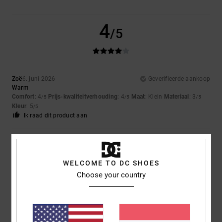
4
/5
Zoë
6. juni 2026
Geverifieerde aankoop
Warm
Comfort
: 4
Prijs-kwaliteitverhouding
: 4
Maat
: Klein
Materiaal
: 3
/5
/5
/5
Kleur
: 5
/5
Ik raad dit product aan
4
/5
WELCOME TO DC SHOES
Choose your country
Molly
1. juni 2026
Geverifieerde aankoop
Dunne zool verder een erg mooie en fijne schoen
Comfort
: 5
Prijs-kwaliteitverhouding
: 4
Maat
: Perfecte maat
/5
/5
Materiaal
: 5
Kleur
: 5
/5
/5