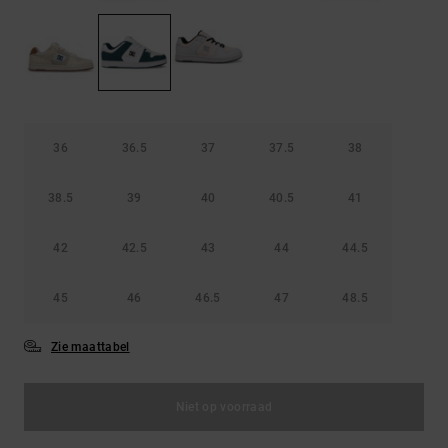
36
36.5
37
37.5
38
38.5
39
40
40.5
41
42
42.5
43
44
44.5
45
46
46.5
47
48.5
Zie maattabel
Niet op voorraad