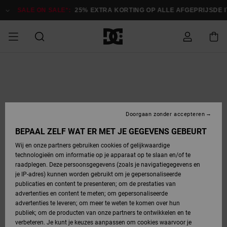
Ga
naar
SALE ON SALE*:
25% EXTRA KORTING OP ALLE AFGEPRIJSDE 
Productinformatie
SALE ON SALE
HEREN SALE
ESSENTIALS
ESSENTIALS
ESSENTIALS
SKATESHOP
SNOWBOARDSHOP
Toegang tot
Schoenen
Schoenen
Sale schoenen
Stag
Astrix
Nieuwe
Nieuwe
Petten &
Chelsea
Pixie
Nieuwe
Snowboardjassen
Court Graffik
Nieuwe
Nieuwe
Petten &
Skateschoenen
Team
Snowboardjassen
Snowboardschoene
Boots
mijn bestelling
Collectie
Collectie
hoeden
Collectie
Collectie
Collectie
hoeden
HEREN
DAMES SALE
HIGHLIGHTS
HIGHLIGHTS
SCHOENEN
GEMEENSCHAP
DAMES
Kleding
Snow
Kleding
Court Graffik
Ducati
Court Graffik
Astrix
Snowboardbroeken
Pure
Alles
Snowboardbroeken
Snowboardjassen
Snowboardjassen
Levering
SNOWBOARDSHOP
Skateschoenen
Sweatshirts
Mutsen
Sneakers
Skate
T-Shirts
Mutsen
weergeven
Doorgaan zonder accepteren
DAMES
KINDEREN
SCHOENEN
SCHOENEN
KLEDING
Accessoires
Sale
Lynx
DC Command
View All
DC Command
Alles
Stag
Snowboardschoene
Snowboardbroeken
Snowboardbroeken
BEPAAL ZELF WAT ER MET JE GEGEVENS GEBEURT
Retouren
SALE
KINDEREN
accessoires
Sneakers
T-Shirts
Tassen &
Skate
weergeven
Baby schoenen
Hoodies &
Tassen &
Wij en onze partners gebruiken cookies of gelijkwaardige
SNOWBOARDSHOP
rugzakken
sweatshirts
rugzakken
technologieën om informatie op je apparaat op te slaan en/of te
KINDEREN
KLEDING
KLEDING
ACCESSOIRES
SNOW
Pure
Manteca
Manteca
Winterlaarzen
Accessoires
Mutsen
raadplegen. Deze persoonsgegevens (zoals je navigatiegegevens en
Betaling
Sale snow-
Slippers
Overhemden
Slippers
Sneakers
je IP-adres) kunnen worden gebruikt om je gepersonaliseerde
artikelen
Alles
Jasjes &
Alles
publicaties en content te presenteren; om de prestaties van
SKATE
ACCESSOIRES
T-Shirts
Net
Construct
Best Sellers
Polair fleeces
Alles
Alles
weergeven
jassen
weergeven
advertenties en content te meten; om gepersonaliseerde
Giftcard
Winterlaarzen
Jeans
Snowboardschoene
Alles
& softshells
weergeven
weergeven
advertenties te leveren; om meer te weten te komen over hun
Jasjes &
weergeven
publiek; om de producten van onze partners te ontwikkelen en te
COURT
Jasjes &
Alles
Ascend
jassen
Overhemden
verbeteren. Je kunt je keuzes aanpassen om cookies waarvoor je
Quiksilver
GRAFFIK
jassen
weergeven
Snowboardschoene
Jasjes &
Unisex
Mutsen