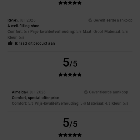
Rene
5. juli 2026
Geverifieerde aankoop
A well-fitting shoe
Comfort
: 5
Prijs-kwaliteitverhouding
: 5
Maat
: Groot
Materiaal
: 5
/5
/5
/5
Kleur
: 5
/5
Ik raad dit product aan
5
/5
Almeida
4. juli 2026
Geverifieerde aankoop
Comfort, special offer price
Comfort
: 5
Prijs-kwaliteitverhouding
: 5
Materiaal
: 4
Kleur
: 5
/5
/5
/5
/5
5
/5