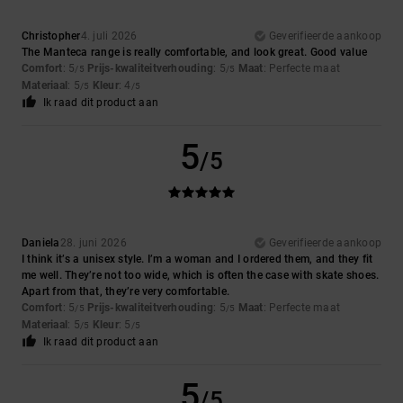
Christopher
4. juli 2026
Geverifieerde aankoop
The Manteca range is really comfortable, and look great. Good value
Comfort
: 5
Prijs-kwaliteitverhouding
: 5
Maat
: Perfecte maat
/5
/5
Materiaal
: 5
Kleur
: 4
/5
/5
Ik raad dit product aan
5
/5
Daniela
28. juni 2026
Geverifieerde aankoop
I think it’s a unisex style. I’m a woman and I ordered them, and they fit
me well. They’re not too wide, which is often the case with skate shoes.
Apart from that, they’re very comfortable.
Comfort
: 5
Prijs-kwaliteitverhouding
: 5
Maat
: Perfecte maat
/5
/5
Materiaal
: 5
Kleur
: 5
/5
/5
Ik raad dit product aan
5
/5