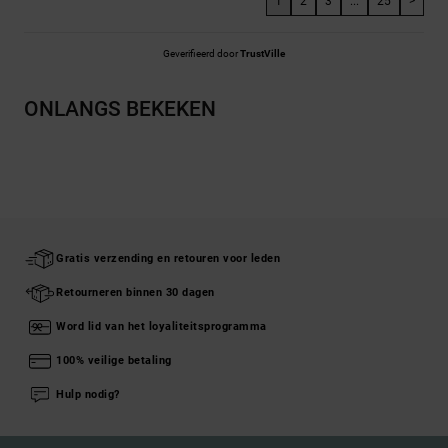
1
2
3
...
25
>
Geverifieerd door
TrustVille
ONLANGS BEKEKEN
Gratis verzending en retouren voor leden
Retourneren binnen 30 dagen
Word lid van het loyaliteitsprogramma
100% veilige betaling
Hulp nodig?