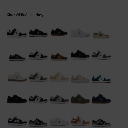
FAQ
Riemen &
bekijken
portemonnees
White/light Navy
Kleur