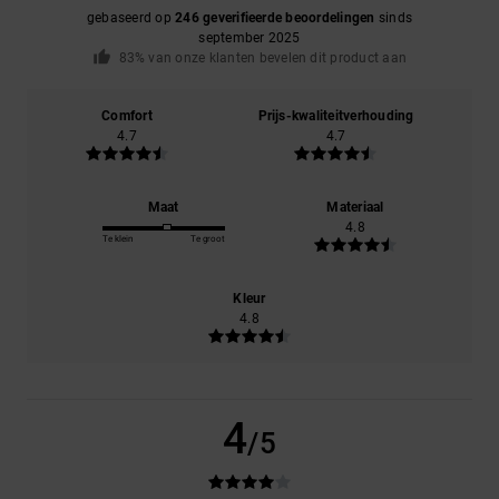
gebaseerd op
246 geverifieerde beoordelingen
sinds
september 2025
83% van onze klanten bevelen dit product aan
Comfort
Prijs-kwaliteitverhouding
4.7
4.7
Maat
Materiaal
4.8
Te klein
Te groot
Kleur
4.8
4
/5