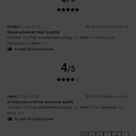
Dimitri
25. juni 2026
Geverifieerde aankoop
Mooie schoenen maat is prima
Comfort
: 5
Prijs-kwaliteitverhouding
: 5
Maat
: Perfecte maat
/5
/5
Materiaal
: 5
Kleur
: 5
/5
/5
Ik raad dit product aan
4
/5
Ewen
22. juni 2026
Geverifieerde aankoop
A lovely pair of shoes and good quality
Comfort
: 4
Prijs-kwaliteitverhouding
: 4
Maat
: Groot
Materiaal
: 4
/5
/5
/5
Kleur
: 5
/5
Ik raad dit product aan