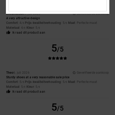
Encarnacion
6. juli 2026
Geverifieerde aankoop
A very attractive design
Comfort
: 4
Prijs-kwaliteitverhouding
: 5
Maat
: Perfecte maat
/5
/5
Materiaal
: 4
Kleur
: 5
/5
/5
Ik raad dit product aan
5
/5
Theo
6. juli 2026
Geverifieerde aankoop
Sturdy shoes at a very reasonable sale price
Comfort
: 5
Prijs-kwaliteitverhouding
: 5
Maat
: Perfecte maat
/5
/5
Materiaal
: 5
Kleur
: 5
/5
/5
Ik raad dit product aan
5
/5