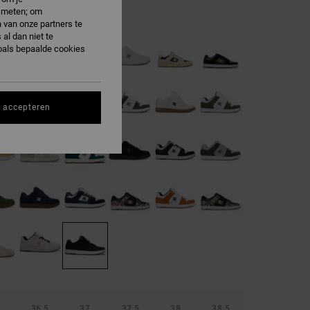
e meten; om
lack Acid
 van onze partners te
al dan niet te
oals bepaalde cookies
s accepteren
36.5
37
37.5
38
38.5