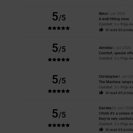
5
Rene
5. juli 2026
/5
A well-fitting shoe
Comfort
: 5
Prijs-k
/5
Ik raad dit prod
5
/5
Almeida
4. juli 2026
Comfort, special offe
Comfort
: 5
Prijs-k
/5
5
Christopher
4. juli 2
/5
The Manteca range is
Comfort
: 5
Prijs-k
/5
Ik raad dit prod
Daniela
28. juni 202
5
/5
I think it’s a unisex
they’re very comfort
Comfort
: 5
Prijs-k
/5
Ik raad dit prod