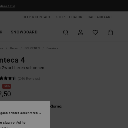
spaar nu
HELP & CONTACT
STORE LOCATOR
CADEAUKAART
K
SNOWBOARD
ina
Heren
SCHOENEN
Sneakers
nteca 4
x Zwart Leren schoenen
(246 Reviews)
0
50%
2,50
3 x € 14,17, zonder rente met
rgaan zonder accepteren
e slaan en/of te
 om je