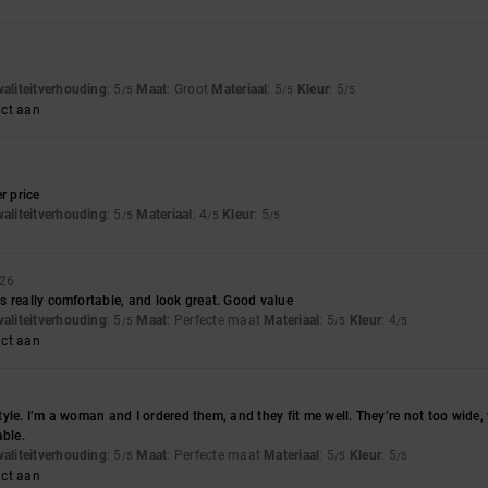
waliteitverhouding
: 5
Maat
: Groot
Materiaal
: 5
Kleur
: 5
/5
/5
/5
uct aan
r price
waliteitverhouding
: 5
Materiaal
: 4
Kleur
: 5
/5
/5
/5
026
 really comfortable, and look great. Good value
waliteitverhouding
: 5
Maat
: Perfecte maat
Materiaal
: 5
Kleur
: 4
/5
/5
/5
uct aan
6
 style. I’m a woman and I ordered them, and they fit me well. They’re not too wide
able.
waliteitverhouding
: 5
Maat
: Perfecte maat
Materiaal
: 5
Kleur
: 5
/5
/5
/5
uct aan