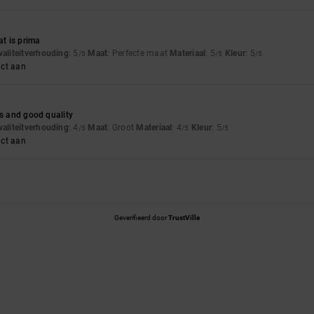
t is prima
waliteitverhouding
: 5
Maat
: Perfecte maat
Materiaal
: 5
Kleur
: 5
/5
/5
/5
uct aan
es and good quality
waliteitverhouding
: 4
Maat
: Groot
Materiaal
: 4
Kleur
: 5
/5
/5
/5
uct aan
Geverifieerd door
TrustVille