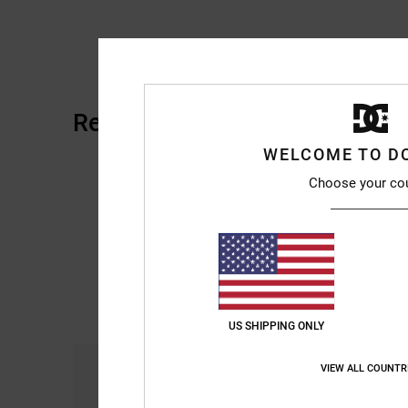
Reviews van klanten
WELCOME TO D
Choose your co
US SHIPPING ONLY
Comfort
Pri
VIEW ALL COUNTR
4.7