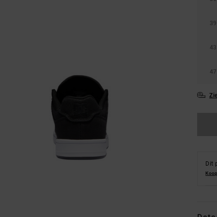
39
43
47
Zi
Dit 
Koop