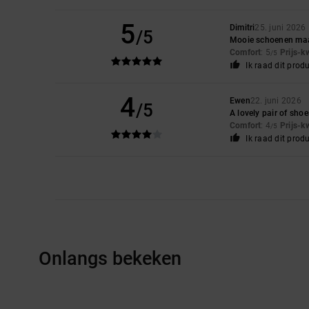
5
Dimitri
25. juni 2026
/5
Mooie schoenen maa
Comfort
: 5
Prijs-k
/5
Ik raad dit prod
4
Ewen
22. juni 2026
/5
A lovely pair of sho
Comfort
: 4
Prijs-k
/5
Ik raad dit prod
Onlangs bekeken