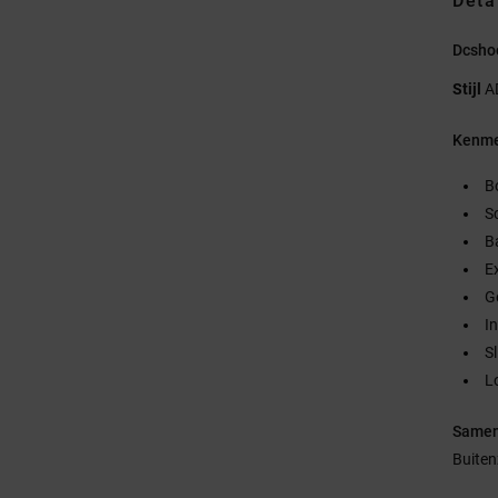
Deta
Dcsho
Stijl
A
Kenme
B
S
B
E
G
I
S
L
Samen
Buiten