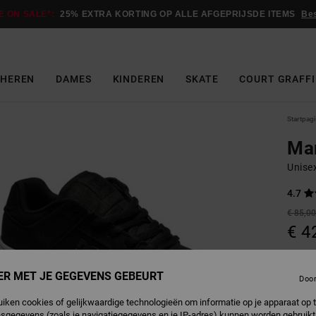
E ON SALE*:
25% EXTRA KORTING OP ALLE AFGEPRIJSDE ITEMS
Be
HEREN
DAMES
KINDEREN
SKATE
COURT GRAFFI
Startpag
Ma
Unise
4.7
€ 85,0
€ 4
Betaal 
ER MET JE GEGEVENS GEBEURT
Doo
SALE
uiken cookies of gelijkwaardige technologieën om informatie op je apparaat op t
sgegevens (zoals je navigatiegegevens en je IP-adres) kunnen worden gebruikt