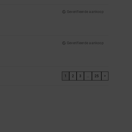
Geverifieerde aankoop
Geverifieerde aankoop
1
2
3
...
25
>