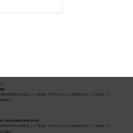
of green die had ran off the suede onto the white. Only noticeable up close
waliteitverhouding
: 4
Maat
: Perfecte maat
Materiaal
: 3
Kleur
: 4
/5
/5
/5
waliteitverhouding
: 5
Maat
: Perfecte maat
Materiaal
: 5
Kleur
: 5
/5
/5
/5
uct aan
2026
sign
waliteitverhouding
: 5
Maat
: Perfecte maat
Materiaal
: 4
Kleur
: 5
/5
/5
/5
uct aan
ry reasonable sale price
waliteitverhouding
: 5
Maat
: Perfecte maat
Materiaal
: 5
Kleur
: 5
/5
/5
/5
uct aan