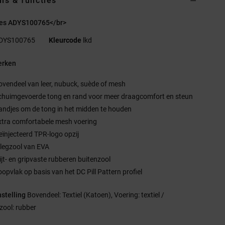
ils & functies
es ADYS100765</br>
DYS100765
Kleurcode
lkd
rken
ovendeel van leer, nubuck, suède of mesh
chuimgevoerde tong en rand voor meer draagcomfort en steun
andjes om de tong in het midden te houden
xtra comfortabele mesh voering
eïnjecteerd TPR-logo opzij
nlegzool van EVA
lijt- en gripvaste rubberen buitenzool
oopvlak op basis van het DC Pill Pattern profiel
stelling
Bovendeel: Textiel (Katoen), Voering: textiel /
zool: rubber