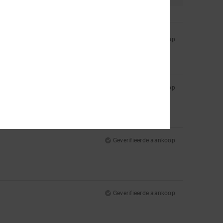
Geverifieerde aankoop
Geverifieerde aankoop
Geverifieerde aankoop
Geverifieerde aankoop