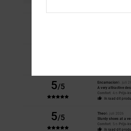
4
/5
Laura
10. juli 2026
The smallest amount 
Comfort
: 4
Prijs-k
/5
5
Iwan
9. juli 2026
/5
Mooie schoenen
Comfort
: 4
Prijs-k
/5
Ik raad dit prod
5
Encarnacion
6. juli 
/5
A very attractive de
Comfort
: 4
Prijs-k
/5
Ik raad dit prod
5
Theo
6. juli 2026
/5
Sturdy shoes at a ve
Comfort
: 5
Prijs-k
/5
Ik raad dit prod