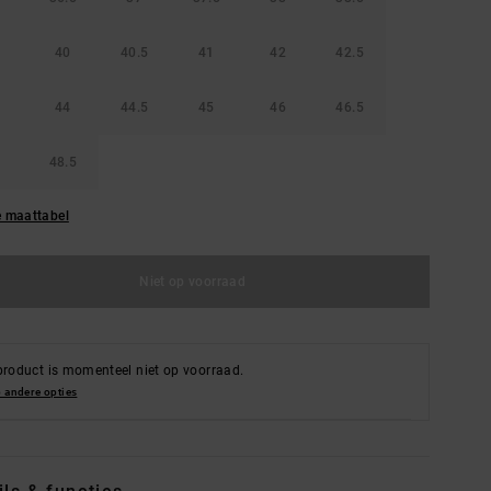
40
40.5
41
42
42.5
44
44.5
45
46
46.5
48.5
e maattabel
Niet op voorraad
product is momenteel niet op voorraad.
 andere opties