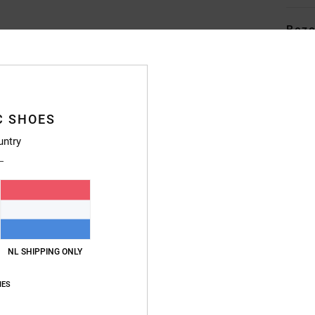
Bezo
C SHOES
untry
Gemiddelde score
4.7
/5
gebaseerd op
246 geverifieerde beoordelingen
sinds september 2025
83% van onze klanten bevelen dit product aan
NL SHIPPING ONLY
js-kwaliteitverhouding
Maat
Materia
IES
4.7
4.8
Te klein
Te groot