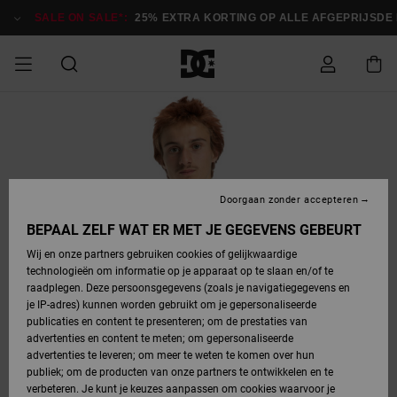
Ga
naar
SALE ON SALE*:
25% EXTRA KORTING OP ALLE AFGEPRIJSDE ITE
Productinformatie
SALE ON SALE
HEREN SALE
ESSENTIALS
ESSENTIALS
ESSENTIALS
SKATESHOP
SNOWBOARDSHOP
Toegang tot
Schoenen
Schoenen
Sale schoenen
Stag
Astrix
Nieuwe
Nieuwe
Petten &
Chelsea
Pixie
Nieuwe
Snowboardjassen
Court Graffik
Nieuwe
Nieuwe
Petten &
Skateschoenen
Team
Snowboardjassen
Snowboardschoene
Boots
mijn bestelling
Collectie
Collectie
hoeden
Collectie
Collectie
Collectie
hoeden
HEREN
DAMES SALE
HIGHLIGHTS
HIGHLIGHTS
SCHOENEN
GEMEENSCHAP
DAMES
Kleding
Snow
Kleding
Court Graffik
Ducati
Court Graffik
Astrix
Snowboardbroeken
Pure
Alles
Snowboardbroeken
Snowboardjassen
Snowboardjassen
Levering
SNOWBOARDSHOP
Skateschoenen
Sweatshirts
Mutsen
Sneakers
Skate
T-Shirts
Mutsen
weergeven
Doorgaan zonder accepteren
DAMES
KINDEREN
SCHOENEN
SCHOENEN
KLEDING
Accessoires
Sale
Lynx
DC Command
View All
DC Command
Alles
Stag
Snowboardschoene
Snowboardbroeken
Snowboardbroeken
BEPAAL ZELF WAT ER MET JE GEGEVENS GEBEURT
Retouren
SALE
KINDEREN
accessoires
Sneakers
T-Shirts
Tassen &
Skate
weergeven
Baby schoenen
Hoodies &
Tassen &
Wij en onze partners gebruiken cookies of gelijkwaardige
SNOWBOARDSHOP
rugzakken
sweatshirts
rugzakken
technologieën om informatie op je apparaat op te slaan en/of te
KINDEREN
KLEDING
KLEDING
ACCESSOIRES
SNOW
Pure
Manteca
Manteca
Winterlaarzen
Accessoires
Mutsen
raadplegen. Deze persoonsgegevens (zoals je navigatiegegevens en
Betaling
Sale snow-
Slippers
Overhemden
Slippers
Sneakers
je IP-adres) kunnen worden gebruikt om je gepersonaliseerde
artikelen
Alles
Jasjes &
Alles
publicaties en content te presenteren; om de prestaties van
SKATE
ACCESSOIRES
T-Shirts
Net
Construct
Best Sellers
Polair fleeces
Alles
Alles
weergeven
jassen
weergeven
advertenties en content te meten; om gepersonaliseerde
Giftcard
Winterlaarzen
Jeans
Snowboardschoene
Alles
& softshells
weergeven
weergeven
advertenties te leveren; om meer te weten te komen over hun
Jasjes &
weergeven
publiek; om de producten van onze partners te ontwikkelen en te
COURT
Jasjes &
Alles
Ascend
jassen
Overhemden
verbeteren. Je kunt je keuzes aanpassen om cookies waarvoor je
Quiksilver
GRAFFIK
jassen
weergeven
Snowboardschoene
Jasjes &
Unisex
Mutsen