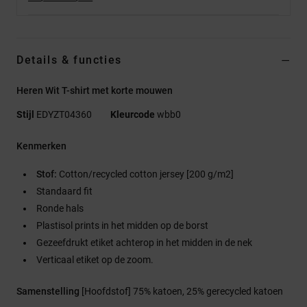
Details & functies
Heren Wit T-shirt met korte mouwen
Stijl
EDYZT04360
Kleurcode
wbb0
Kenmerken
Stof:
Cotton/recycled cotton jersey [200 g/m2]
Standaard fit
Ronde hals
Plastisol prints in het midden op de borst
Gezeefdrukt etiket achterop in het midden in de nek
Verticaal etiket op de zoom.
Samenstelling
[Hoofdstof] 75% katoen, 25% gerecycled katoen