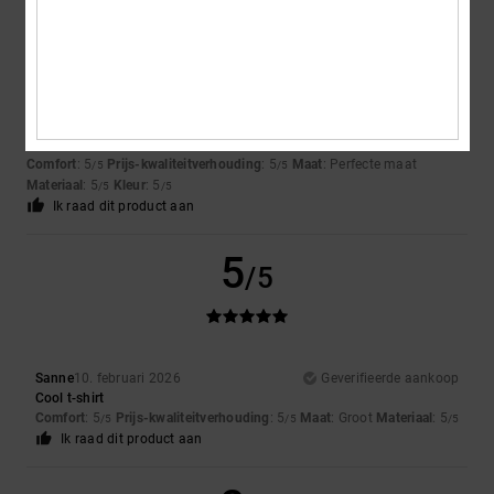
5
/5
Bennet
20. februari 2026
Geverifieerde aankoop
Good fabric, good cut.
Comfort
: 5
Prijs-kwaliteitverhouding
: 5
Maat
: Perfecte maat
/5
/5
Materiaal
: 5
Kleur
: 5
/5
/5
Ik raad dit product aan
5
/5
Sanne
10. februari 2026
Geverifieerde aankoop
Cool t-shirt
Comfort
: 5
Prijs-kwaliteitverhouding
: 5
Maat
: Groot
Materiaal
: 5
/5
/5
/5
Ik raad dit product aan