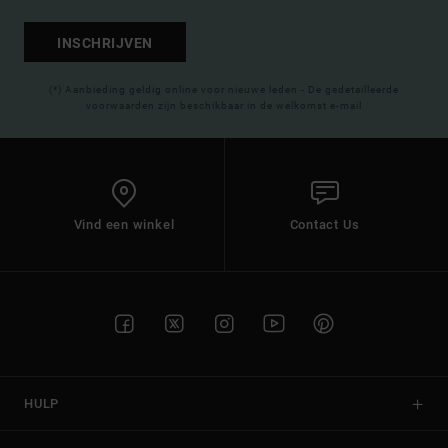
INSCHRIJVEN
(*) Aanbieding geldig online voor nieuwe leden - De gedetailleerde
voorwaarden zijn beschikbaar in de welkomst e-mail
Vind een winkel
Contact Us
HULP