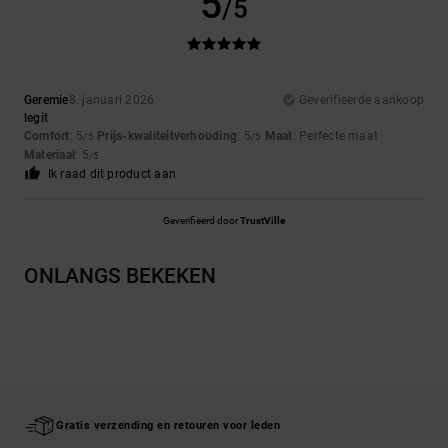
5
/5
Geremie
8. januari 2026
Geverifieerde aankoop
legit
Comfort
: 5
Prijs-kwaliteitverhouding
: 5
Maat
: Perfecte maat
/5
/5
Materiaal
: 5
/5
Ik raad dit product aan
Geverifieerd door
TrustVille
ONLANGS BEKEKEN
Gratis verzending en retouren voor leden