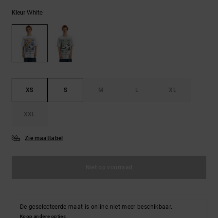
FAQ
Riemen &
bekijken
portemonnees
White
Kleur
XS
S
M
L
XL
XXL
Zie maattabel
Niet op voorraad
De geselecteerde maat is online niet meer beschikbaar.
Koop andere opties