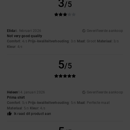
3
/5
Elida
6. februari 2026
Geverifieerde aankoop
Not very good quality
Comfort
: 4
Prijs-kwaliteitverhouding
: 3
Maat
: Groot
Materiaal
: 3
/5
/5
/5
Kleur
: 4
/5
5
/5
Heleen
14. januari 2026
Geverifieerde aankoop
Prima shirt
Comfort
: 5
Prijs-kwaliteitverhouding
: 5
Maat
: Perfecte maat
/5
/5
Materiaal
: 5
Kleur
: 4
/5
/5
Ik raad dit product aan