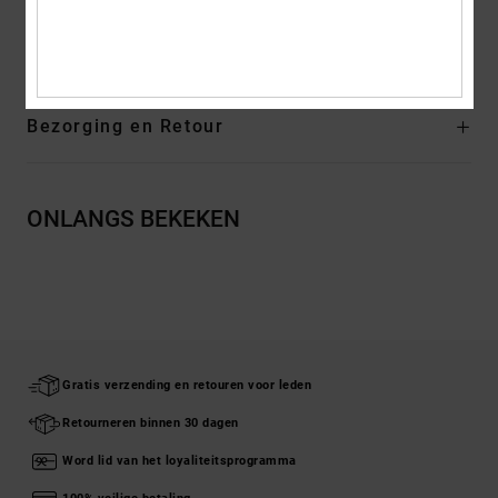
Samenstelling
Bovendeel: Leer (Koe) / Voering: Textiel /
Buitenzool: Rubber
Bezorging en Retour
ONLANGS BEKEKEN
Gratis verzending en retouren voor leden
Retourneren binnen 30 dagen
Word lid van het loyaliteitsprogramma