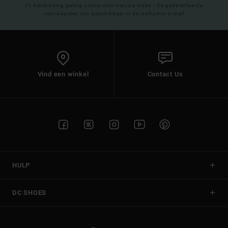
(*) Aanbieding geldig online voor nieuwe leden - De gedetailleerde
voorwaarden zijn beschikbaar in de welkomst e-mail
Vind een winkel
Contact Us
HULP
DC SHOES