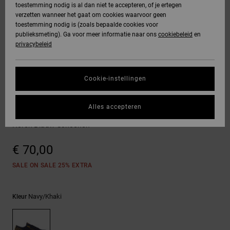
toestemming nodig is al dan niet te accepteren, of je ertegen
Freedom
jassen
verzetten wanneer het gaat om cookies waarvoor geen
DC Star
Hoodies &
Jeans, broeken
toestemming nodig is (zoals bepaalde cookies voor
SNOWBOARD
Hoodies &
Unisex
Alles
Handschoenen
sweatshirts
& shorts
publieksmeting). Ga voor meer informatie naar ons
cookiebeleid
en
Gegevensbescherming
sweatshirts
Broeken &
weergeven
privacybeleid
Roammax
chino's
HELP &
Alles
Accessoires
Alles
Maattabel
CONTACT
Overhemden &
weergeven
weergeven
Cookie-instellingen
Onyx
poloshirts
Shorts
Alles
Sneakers
STORE
Start een gesprek
weergeven
Alles accepteren
om het snelste
AT-2
LOCATOR
Jeans, broeken
Boardshorts
Manual Le
antwoord op je
& shorts
Heren Blauw Schoenen
vraag te krijgen.
Liquid Fuego
CADEAUKAART
Alles
€ 70,00
Gesprek starten
Mutsen &
weergeven
petten
SALE ON SALE 25% EXTRA
VERLANGLIJST
Vind antwoorden
op de meest
Tassen &
gestelde vragen
Navy/khaki
Kleur
en ons
rugzakken
contactformulier.