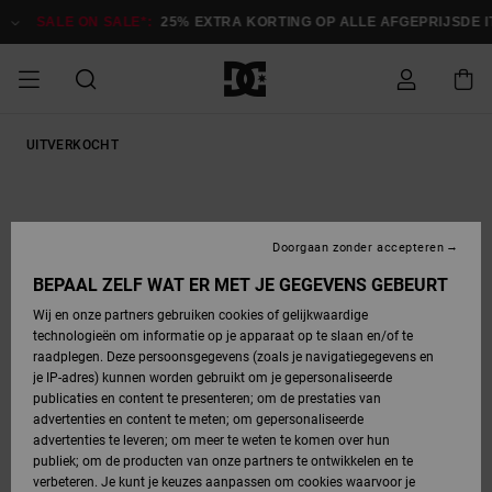
Ga
naar
SALE ON SALE*:
25% EXTRA KORTING OP ALLE AFGEPRIJSDE IT
Productinformatie
SALE ON SALE
UITVERKOCHT
HEREN SALE
ESSENTIALS
ESSENTIALS
ESSENTIALS
SKATESHOP
SNOWBOARDSHOP
Toegang tot
Schoenen
Schoenen
Sale schoenen
Stag
Astrix
Nieuwe
Nieuwe
Petten &
Chelsea
Pixie
Nieuwe
Snowboardjassen
Court Graffik
Nieuwe
Nieuwe
Petten &
Skateschoenen
Team
Snowboardjassen
Snowboardschoene
Boots
mijn bestelling
Collectie
Collectie
hoeden
Collectie
Collectie
Collectie
hoeden
HEREN
DAMES SALE
HIGHLIGHTS
HIGHLIGHTS
SCHOENEN
GEMEENSCHAP
DAMES
Kleding
Snow
Kleding
Court Graffik
Ducati
Court Graffik
Astrix
Snowboardbroeken
Pure
Alles
Snowboardbroeken
Snowboardjassen
Snowboardjassen
Levering
SNOWBOARDSHOP
Skateschoenen
Sweatshirts
Mutsen
Sneakers
Skate
T-Shirts
Mutsen
weergeven
Doorgaan zonder accepteren
DAMES
KINDEREN
SCHOENEN
SCHOENEN
KLEDING
Accessoires
Sale
Lynx
DC Command
View All
DC Command
Alles
Stag
Snowboardschoene
Snowboardbroeken
Snowboardbroeken
BEPAAL ZELF WAT ER MET JE GEGEVENS GEBEURT
Retouren
SALE
KINDEREN
accessoires
Sneakers
T-Shirts
Tassen &
Skate
weergeven
Baby schoenen
Hoodies &
Tassen &
Wij en onze partners gebruiken cookies of gelijkwaardige
SNOWBOARDSHOP
rugzakken
sweatshirts
rugzakken
technologieën om informatie op je apparaat op te slaan en/of te
KINDEREN
KLEDING
KLEDING
ACCESSOIRES
SNOW
Pure
Manteca
Manteca
Winterlaarzen
Accessoires
Mutsen
raadplegen. Deze persoonsgegevens (zoals je navigatiegegevens en
Betaling
Sale snow-
Slippers
Overhemden
Slippers
Sneakers
je IP-adres) kunnen worden gebruikt om je gepersonaliseerde
artikelen
Alles
Jasjes &
Alles
publicaties en content te presenteren; om de prestaties van
SKATE
ACCESSOIRES
T-Shirts
Net
Construct
Best Sellers
Polair fleeces
Alles
Alles
weergeven
jassen
weergeven
advertenties en content te meten; om gepersonaliseerde
Giftcard
Winterlaarzen
Jeans
Snowboardschoene
Alles
& softshells
weergeven
weergeven
advertenties te leveren; om meer te weten te komen over hun
Jasjes &
weergeven
publiek; om de producten van onze partners te ontwikkelen en te
COURT
Jasjes &
Alles
Ascend
jassen
Overhemden
verbeteren. Je kunt je keuzes aanpassen om cookies waarvoor je
Quiksilver
GRAFFIK
jassen
weergeven
Snowboardschoene
Jasjes &
Unisex
Mutsen