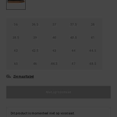
FAQ
Riemen &
bekijken
portemonnees
36
36.5
37
37.5
38
38.5
39
40
40.5
41
42
42.5
43
44
44.5
45
46
46.5
47
48.5
Zie maattabel
Niet op voorraad
Dit product is momenteel niet op voorraad.