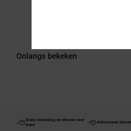
Onlangs bekeken
Gratis verzending en retouren voor
Retourneren binne
leden