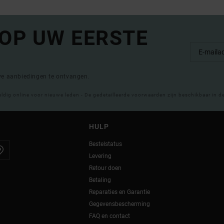
 OP UW EERSTE
eve aanbiedingen te ontvangen.
eldig online voor nieuwe leden - De gedetailleerde voorwaarden zijn beschikbaar in d
HULP
Bestelstatus
Levering
Retour doen
Betaling
Reparaties en Garantie
Gegevensbescherming
FAQ en contact