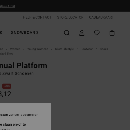
spaar nu
HELP & CONTACT
STORE LOCATOR
CADEAUKAART
K
SNOWBOARD
ina
Women
Young Womens
Skate Lifestyle
Footwear
Shoes
nized Shoe
nual Platform
 Zwart Schoenen
0
63%
8,12
ON SALE 25% EXTRA
rgaan zonder accepteren
e slaan en/of te
lack/white
 om je