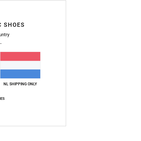
C SHOES
Deta
untry
Dcsho
Wome
Stijl
A
Kenme
NL SHIPPING ONLY
U
IES
T
D
I
O
Samen