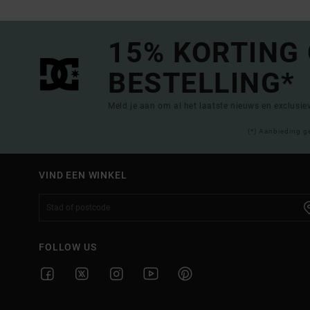
15% KORTING
BESTELLING*
Meld je aan om al het laatste nieuws en exclusi
(*) Aanbieding g
VIND EEN WINKEL
FOLLOW US