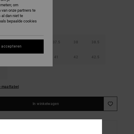
e meten; om
 van onze partners te
al dan niet te
oals bepaalde cookies
36.5
37
37.5
38
38.5
s accepteren
40
40.5
41
42
42.5
e maattabel
In winkelwagen
Thuis of bij een afhaalpunt