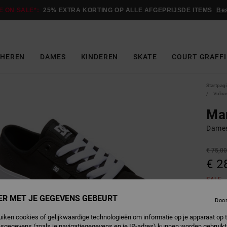
E ON SALE*:
25% EXTRA KORTING OP ALLE AFGEPRIJSDE ITEMS
Be
HEREN
DAMES
KINDEREN
SKATE
COURT GRAFFI
Startpag
Vulca
Ma
Dames
€ 75,0
€ 2
SALE
SALE 
ER MET JE GEGEVENS GEBEURT
Doo
uiken cookies of gelijkwaardige technologieën om informatie op je apparaat op t
B
Kleur
sgegevens (zoals je navigatiegegevens en je IP-adres) kunnen worden gebruikt