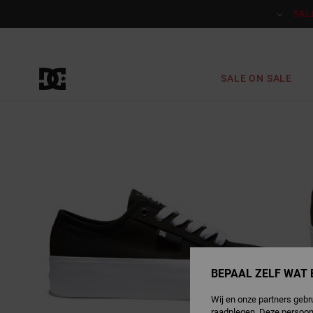
Ga
naar
SAL
Productinformatie
SALE ON SALE
BEPAAL ZELF WAT 
Wij en onze partners gebr
raadplegen. Deze persoon