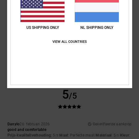
Comfort
Prijs-kwaliteitverhouding
4.5
4.7
US SHIPPING ONLY
NL SHIPPING ONLY
Maat
Materiaal
4.7
Te klein
Te groot
VIEW ALL COUNTRIES
Kleur
4.5
5
/5
Danylo
26. februari 2026
Geverifieerde aankoop
good and comfortable
Prijs-kwaliteitverhouding
: 5
Maat
: Perfecte maat
Materiaal
: 5
Kleur
:
/5
/5