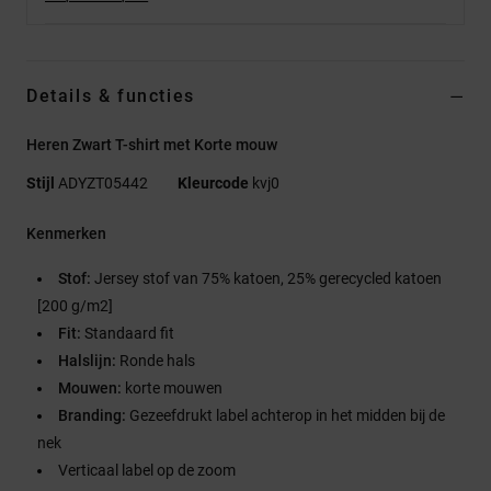
Details & functies
Heren Zwart T-shirt met Korte mouw
Stijl
ADYZT05442
Kleurcode
kvj0
Kenmerken
Stof:
Jersey stof van 75% katoen, 25% gerecycled katoen
[200 g/m2]
Fit:
Standaard fit
Halslijn:
Ronde hals
Mouwen:
korte mouwen
Branding:
Gezeefdrukt label achterop in het midden bij de
nek
Verticaal label op de zoom