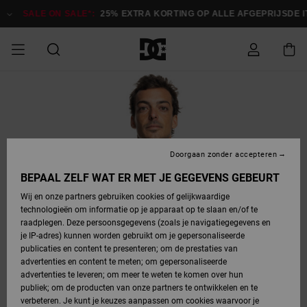
Ga
naar
SALE ON SALE*:
25% EXTRA KORTING OP ALLE AFGEPRIJSDE ITE
Productinformatie
SALE ON SALE
HEREN SALE
ESSENTIALS
ESSENTIALS
ESSENTIALS
SKATESHOP
SNOWBOARDSHOP
Toegang tot
Schoenen
Schoenen
Sale schoenen
Stag
Astrix
Nieuwe
Nieuwe
Petten &
Chelsea
Pixie
Nieuwe
Snowboardjassen
Court Graffik
Nieuwe
Nieuwe
Petten &
Skateschoenen
Team
Snowboardjassen
Snowboardschoene
Boots
mijn bestelling
Collectie
Collectie
hoeden
Collectie
Collectie
Collectie
hoeden
HEREN
DAMES SALE
HIGHLIGHTS
HIGHLIGHTS
SCHOENEN
GEMEENSCHAP
DAMES
Kleding
Snow
Kleding
Court Graffik
Ducati
Court Graffik
Astrix
Snowboardbroeken
Pure
Alles
Snowboardbroeken
Snowboardjassen
Snowboardjassen
Levering
SNOWBOARDSHOP
Skateschoenen
Sweatshirts
Mutsen
Sneakers
Skate
T-Shirts
Mutsen
weergeven
Doorgaan zonder accepteren
DAMES
KINDEREN
SCHOENEN
SCHOENEN
KLEDING
Accessoires
Sale
Lynx
DC Command
View All
DC Command
Alles
Stag
Snowboardschoene
Snowboardbroeken
Snowboardbroeken
BEPAAL ZELF WAT ER MET JE GEGEVENS GEBEURT
Retouren
SALE
KINDEREN
accessoires
Sneakers
T-Shirts
Tassen &
Skate
weergeven
Baby schoenen
Hoodies &
Tassen &
Wij en onze partners gebruiken cookies of gelijkwaardige
SNOWBOARDSHOP
rugzakken
sweatshirts
rugzakken
technologieën om informatie op je apparaat op te slaan en/of te
KINDEREN
KLEDING
KLEDING
ACCESSOIRES
SNOW
Pure
Manteca
Manteca
Winterlaarzen
Accessoires
Mutsen
raadplegen. Deze persoonsgegevens (zoals je navigatiegegevens en
Betaling
Sale snow-
Slippers
Overhemden
Slippers
Sneakers
je IP-adres) kunnen worden gebruikt om je gepersonaliseerde
artikelen
Alles
Jasjes &
Alles
publicaties en content te presenteren; om de prestaties van
SKATE
ACCESSOIRES
T-Shirts
Net
Construct
Best Sellers
Polair fleeces
Alles
Alles
weergeven
jassen
weergeven
advertenties en content te meten; om gepersonaliseerde
Giftcard
Winterlaarzen
Jeans
Snowboardschoene
Alles
& softshells
weergeven
weergeven
advertenties te leveren; om meer te weten te komen over hun
Jasjes &
weergeven
publiek; om de producten van onze partners te ontwikkelen en te
COURT
Jasjes &
Alles
Ascend
jassen
Overhemden
verbeteren. Je kunt je keuzes aanpassen om cookies waarvoor je
Quiksilver
GRAFFIK
jassen
weergeven
Snowboardschoene
Jasjes &
Unisex
Mutsen