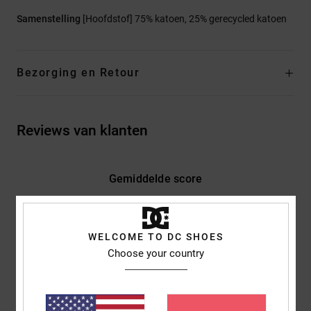
Samenstelling
[Hoofdstof] 75% katoen, 25% gerecycled katoen
Bezorging en Retour
Reviews van klanten
Gemiddelde score
4.3
/5
WELCOME TO DC SHOES
Choose your country
gebaseerd op
3 geverifieerde beoordelingen
sinds januari
2026
67% van onze klanten bevelen dit product aan