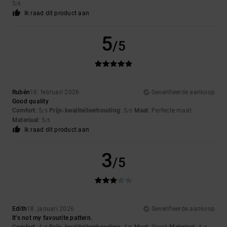
5
/5
Ik raad dit product aan
5
/5
Rubén
18. februari 2026
Geverifieerde aankoop
Good quality
Comfort
: 5
Prijs-kwaliteitverhouding
: 5
Maat
: Perfecte maat
/5
/5
Materiaal
: 5
/5
Ik raad dit product aan
3
/5
Edith
18. januari 2026
Geverifieerde aankoop
It’s not my favourite pattern.