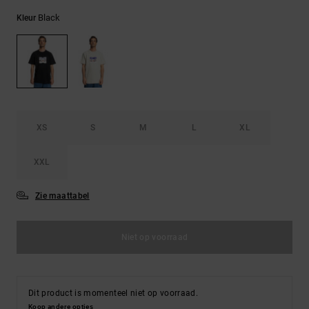
FAQ
Riemen &
bekijken
portemonnees
Black
Kleur
XS
S
M
L
XL
XXL
Zie maattabel
Niet op voorraad
Dit product is momenteel niet op voorraad.
Koop andere opties