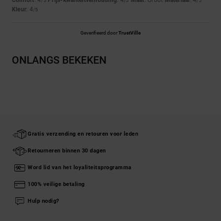
Comfort
: 4
Prijs-kwaliteitverhouding
: 4
Maat
: Groot
Materiaal
: 4
/5
/5
/5
Kleur
: 4
/5
Geverifieerd door
TrustVille
ONLANGS BEKEKEN
Gratis verzending en retouren voor leden
Retourneren binnen 30 dagen
Word lid van het loyaliteitsprogramma
100% veilige betaling
Hulp nodig?